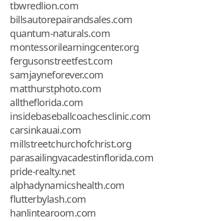
tbwredlion.com
billsautorepairandsales.com
quantum-naturals.com
montessorilearningcenter.org
fergusonstreetfest.com
samjayneforever.com
matthurstphoto.com
alltheflorida.com
insidebaseballcoachesclinic.com
carsinkauai.com
millstreetchurchofchrist.org
parasailingvacadestinflorida.com
pride-realty.net
alphadynamicshealth.com
flutterbylash.com
hanlintearoom.com