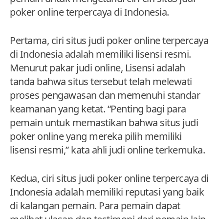
poker online terpercaya di Indonesia.
Pertama, ciri situs judi poker online terpercaya
di Indonesia adalah memiliki lisensi resmi.
Menurut pakar judi online, Lisensi adalah
tanda bahwa situs tersebut telah melewati
proses pengawasan dan memenuhi standar
keamanan yang ketat. “Penting bagi para
pemain untuk memastikan bahwa situs judi
poker online yang mereka pilih memiliki
lisensi resmi,” kata ahli judi online terkemuka.
Kedua, ciri situs judi poker online terpercaya di
Indonesia adalah memiliki reputasi yang baik
di kalangan pemain. Para pemain dapat