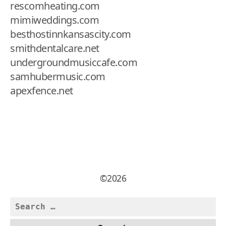
rescomheating.com
mimiweddings.com
besthostinnkansascity.com
smithdentalcare.net
undergroundmusiccafe.com
samhubermusic.com
apexfence.net
©2026
Search
for: