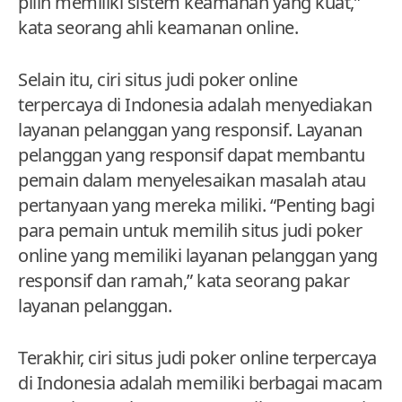
pilih memiliki sistem keamanan yang kuat,”
kata seorang ahli keamanan online.
Selain itu, ciri situs judi poker online
terpercaya di Indonesia adalah menyediakan
layanan pelanggan yang responsif. Layanan
pelanggan yang responsif dapat membantu
pemain dalam menyelesaikan masalah atau
pertanyaan yang mereka miliki. “Penting bagi
para pemain untuk memilih situs judi poker
online yang memiliki layanan pelanggan yang
responsif dan ramah,” kata seorang pakar
layanan pelanggan.
Terakhir, ciri situs judi poker online terpercaya
di Indonesia adalah memiliki berbagai macam