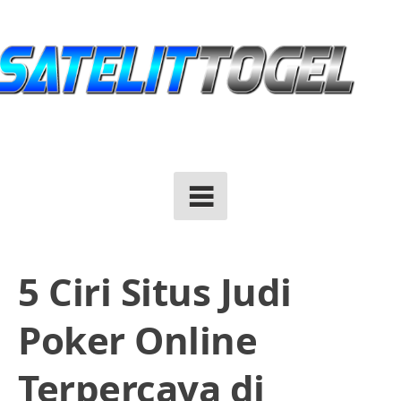
Skip
to
content
5 Ciri Situs Judi
Poker Online
Terpercaya di