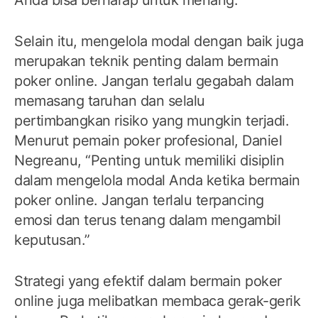
Selain itu, mengelola modal dengan baik juga
merupakan teknik penting dalam bermain
poker online. Jangan terlalu gegabah dalam
memasang taruhan dan selalu
pertimbangkan risiko yang mungkin terjadi.
Menurut pemain poker profesional, Daniel
Negreanu, “Penting untuk memiliki disiplin
dalam mengelola modal Anda ketika bermain
poker online. Jangan terlalu terpancing
emosi dan terus tenang dalam mengambil
keputusan.”
Strategi yang efektif dalam bermain poker
online juga melibatkan membaca gerak-gerik