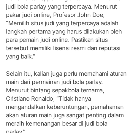
judi bola parlay yang terpercaya. Menurut
pakar judi online, Profesor John Doe,
“Memilih situs judi yang terpercaya adalah
langkah pertama yang harus dilakukan oleh
para pemain judi online. Pastikan situs
tersebut memiliki lisensi resmi dan reputasi
yang baik.”
Selain itu, kalian juga perlu memahami aturan
main dari permainan judi bola parlay.
Menurut bintang sepakbola ternama,
Cristiano Ronaldo, “Tidak hanya
mengandalkan keberuntungan, pemahaman
akan aturan main juga sangat penting dalam
meraih kemenangan besar di judi bola
parlay.”