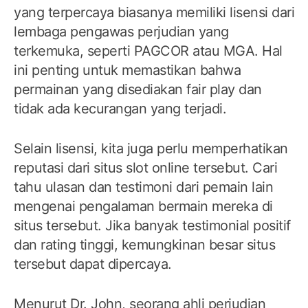
yang terpercaya biasanya memiliki lisensi dari
lembaga pengawas perjudian yang
terkemuka, seperti PAGCOR atau MGA. Hal
ini penting untuk memastikan bahwa
permainan yang disediakan fair play dan
tidak ada kecurangan yang terjadi.
Selain lisensi, kita juga perlu memperhatikan
reputasi dari situs slot online tersebut. Cari
tahu ulasan dan testimoni dari pemain lain
mengenai pengalaman bermain mereka di
situs tersebut. Jika banyak testimonial positif
dan rating tinggi, kemungkinan besar situs
tersebut dapat dipercaya.
Menurut Dr. John, seorang ahli perjudian