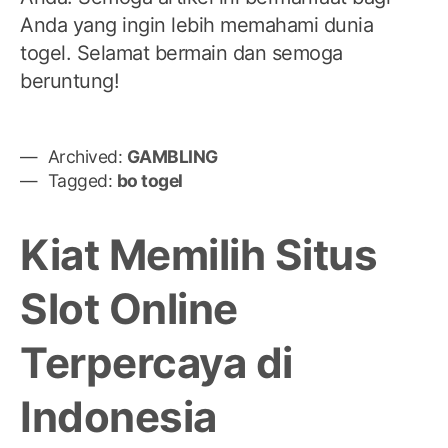
Anda yang ingin lebih memahami dunia
togel. Selamat bermain dan semoga
beruntung!
Archived:
GAMBLING
Tagged:
bo togel
Kiat Memilih Situs
Slot Online
Terpercaya di
Indonesia