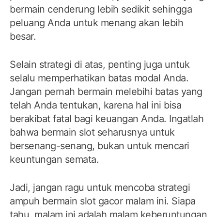
bermain cenderung lebih sedikit sehingga
peluang Anda untuk menang akan lebih
besar.
Selain strategi di atas, penting juga untuk
selalu memperhatikan batas modal Anda.
Jangan pernah bermain melebihi batas yang
telah Anda tentukan, karena hal ini bisa
berakibat fatal bagi keuangan Anda. Ingatlah
bahwa bermain slot seharusnya untuk
bersenang-senang, bukan untuk mencari
keuntungan semata.
Jadi, jangan ragu untuk mencoba strategi
ampuh bermain slot gacor malam ini. Siapa
tahu, malam ini adalah malam keberuntungan