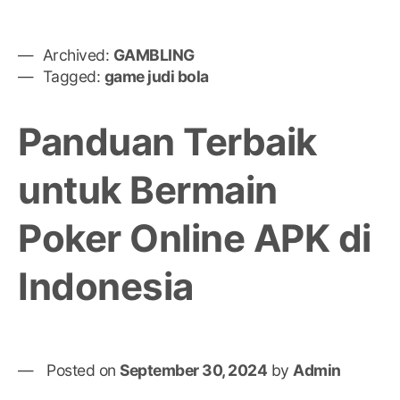
Archived:
GAMBLING
Tagged:
game judi bola
Panduan Terbaik
untuk Bermain
Poker Online APK di
Indonesia
Posted on
September 30, 2024
by
Admin