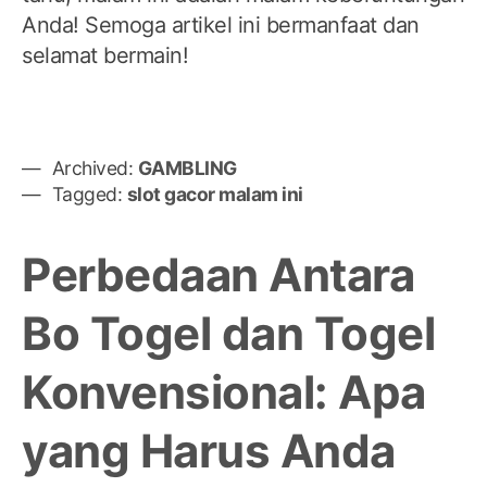
Anda! Semoga artikel ini bermanfaat dan
selamat bermain!
Archived:
GAMBLING
Tagged:
slot gacor malam ini
Perbedaan Antara
Bo Togel dan Togel
Konvensional: Apa
yang Harus Anda