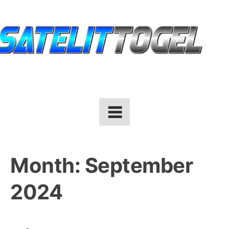
Skip
to
content
Month:
September
2024