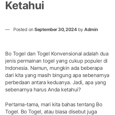
Ketahui
Posted on
September 30, 2024
by
Admin
Bo Togel dan Togel Konvensional adalah dua
jenis permainan togel yang cukup populer di
Indonesia. Namun, mungkin ada beberapa
dari kita yang masih bingung apa sebenarnya
perbedaan antara keduanya. Jadi, apa yang
sebenarnya harus Anda ketahui?
Pertama-tama, mari kita bahas tentang Bo
Togel. Bo Togel, atau biasa disebut juga