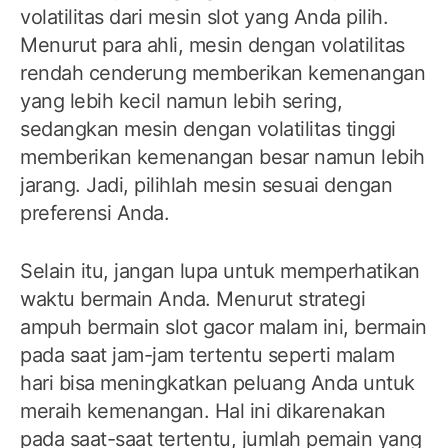
volatilitas dari mesin slot yang Anda pilih.
Menurut para ahli, mesin dengan volatilitas
rendah cenderung memberikan kemenangan
yang lebih kecil namun lebih sering,
sedangkan mesin dengan volatilitas tinggi
memberikan kemenangan besar namun lebih
jarang. Jadi, pilihlah mesin sesuai dengan
preferensi Anda.
Selain itu, jangan lupa untuk memperhatikan
waktu bermain Anda. Menurut strategi
ampuh bermain slot gacor malam ini, bermain
pada saat jam-jam tertentu seperti malam
hari bisa meningkatkan peluang Anda untuk
meraih kemenangan. Hal ini dikarenakan
pada saat-saat tertentu, jumlah pemain yang