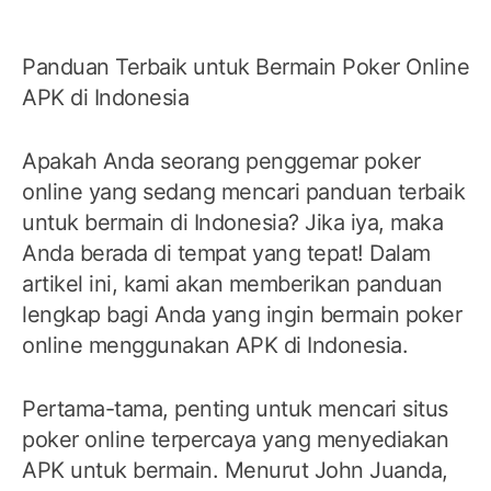
Panduan Terbaik untuk Bermain Poker Online
APK di Indonesia
Apakah Anda seorang penggemar poker
online yang sedang mencari panduan terbaik
untuk bermain di Indonesia? Jika iya, maka
Anda berada di tempat yang tepat! Dalam
artikel ini, kami akan memberikan panduan
lengkap bagi Anda yang ingin bermain poker
online menggunakan APK di Indonesia.
Pertama-tama, penting untuk mencari situs
poker online terpercaya yang menyediakan
APK untuk bermain. Menurut John Juanda,