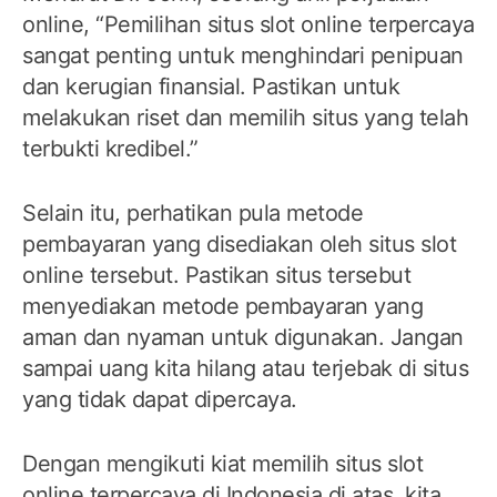
online, “Pemilihan situs slot online terpercaya
sangat penting untuk menghindari penipuan
dan kerugian finansial. Pastikan untuk
melakukan riset dan memilih situs yang telah
terbukti kredibel.”
Selain itu, perhatikan pula metode
pembayaran yang disediakan oleh situs slot
online tersebut. Pastikan situs tersebut
menyediakan metode pembayaran yang
aman dan nyaman untuk digunakan. Jangan
sampai uang kita hilang atau terjebak di situs
yang tidak dapat dipercaya.
Dengan mengikuti kiat memilih situs slot
online terpercaya di Indonesia di atas, kita