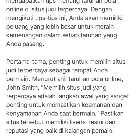
mendapatkan tips menang taruhan bola
online di situs judi terpercaya. Dengan
mengikuti tips-tips ini, Anda akan memiliki
peluang yang lebih besar untuk meraih
kemenangan dalam setiap taruhan yang
Anda pasang.
Pertama-tama, penting untuk memilih situs
judi terpercaya sebagai tempat Anda
bermain. Menurut ahli taruhan bola online,
John Smith, “Memilih situs judi yang
terpercaya adalah langkah awal yang sangat
penting untuk memastikan keamanan dan
kenyamanan Anda saat bermain.” Pastikan
situs tersebut memiliki lisensi resmi dan
reputasi yang baik di kalangan pemain.