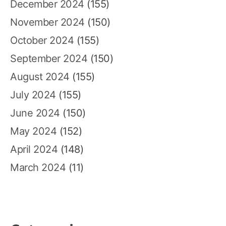
December 2024
(155)
November 2024
(150)
October 2024
(155)
September 2024
(150)
August 2024
(155)
July 2024
(155)
June 2024
(150)
May 2024
(152)
April 2024
(148)
March 2024
(11)