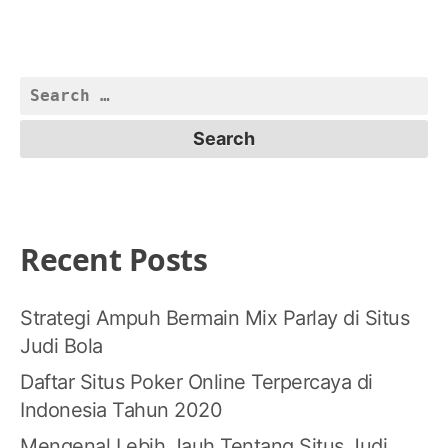
Search
for:
Recent Posts
Strategi Ampuh Bermain Mix Parlay di Situs
Judi Bola
Daftar Situs Poker Online Terpercaya di
Indonesia Tahun 2020
Mengenal Lebih Jauh Tentang Situs Judi