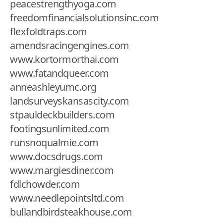
peacestrengthyoga.com
freedomfinancialsolutionsinc.com
flexfoldtraps.com
amendsracingengines.com
www.kortormorthai.com
www.fatandqueer.com
anneashleyumc.org
landsurveyskansascity.com
stpauldeckbuilders.com
footingsunlimited.com
runsnoqualmie.com
www.docsdrugs.com
www.margiesdiner.com
fdlchowder.com
www.needlepointsltd.com
bullandbirdsteakhouse.com