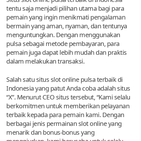
tentu saja menjadi pilihan utama bagi para
pemain yang ingin menikmati pengalaman
bermain yang aman, nyaman, dan tentunya
menguntungkan. Dengan menggunakan
pulsa sebagai metode pembayaran, para
pemain juga dapat lebih mudah dan praktis
dalam melakukan transaksi.
Salah satu situs slot online pulsa terbaik di
Indonesia yang patut Anda coba adalah situs
“X”. Menurut CEO situs tersebut, “Kami selalu
berkomitmen untuk memberikan pelayanan
terbaik kepada para pemain kami. Dengan
berbagai jenis permainan slot online yang
menarik dan bonus-bonus yang