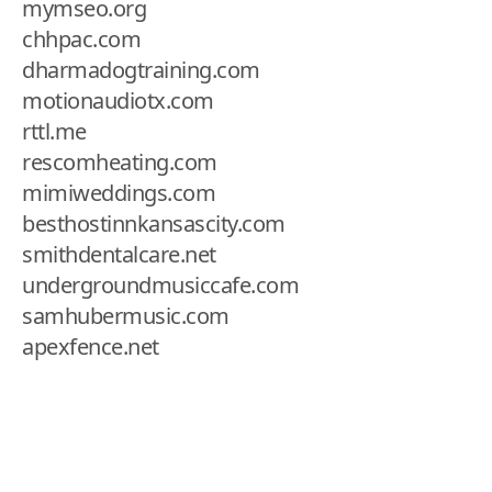
mymseo.org
chhpac.com
dharmadogtraining.com
motionaudiotx.com
rttl.me
rescomheating.com
mimiweddings.com
besthostinnkansascity.com
smithdentalcare.net
undergroundmusiccafe.com
samhubermusic.com
apexfence.net