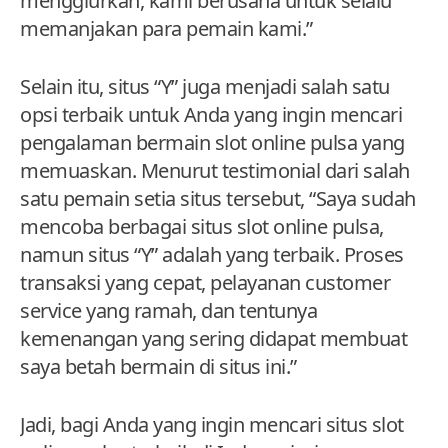
menggiurkan, kami berusaha untuk selalu
memanjakan para pemain kami.”
Selain itu, situs “Y” juga menjadi salah satu
opsi terbaik untuk Anda yang ingin mencari
pengalaman bermain slot online pulsa yang
memuaskan. Menurut testimonial dari salah
satu pemain setia situs tersebut, “Saya sudah
mencoba berbagai situs slot online pulsa,
namun situs “Y” adalah yang terbaik. Proses
transaksi yang cepat, pelayanan customer
service yang ramah, dan tentunya
kemenangan yang sering didapat membuat
saya betah bermain di situs ini.”
Jadi, bagi Anda yang ingin mencari situs slot