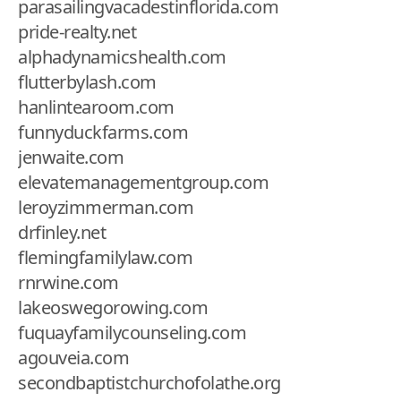
parasailingvacadestinflorida.com
pride-realty.net
alphadynamicshealth.com
flutterbylash.com
hanlintearoom.com
funnyduckfarms.com
jenwaite.com
elevatemanagementgroup.com
leroyzimmerman.com
drfinley.net
flemingfamilylaw.com
rnrwine.com
lakeoswegorowing.com
fuquayfamilycounseling.com
agouveia.com
secondbaptistchurchofolathe.org