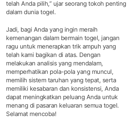
telah Anda pilih,” ujar seorang tokoh penting
dalam dunia togel.
Jadi, bagi Anda yang ingin meraih
kemenangan dalam bermain togel, jangan
ragu untuk menerapkan trik ampuh yang
telah kami bagikan di atas. Dengan
melakukan analisis yang mendalam,
memperhatikan pola-pola yang muncul,
memilih sistem taruhan yang tepat, serta
memiliki kesabaran dan konsistensi, Anda
dapat meningkatkan peluang Anda untuk
menang di pasaran keluaran semua togel.
Selamat mencoba!