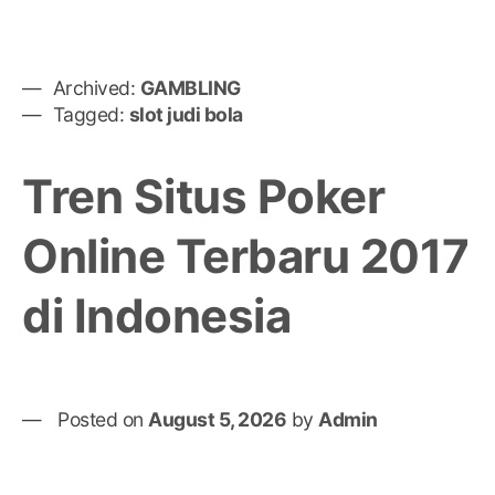
Archived:
GAMBLING
Tagged:
slot judi bola
Tren Situs Poker
Online Terbaru 2017
di Indonesia
Posted on
August 5, 2026
by
Admin