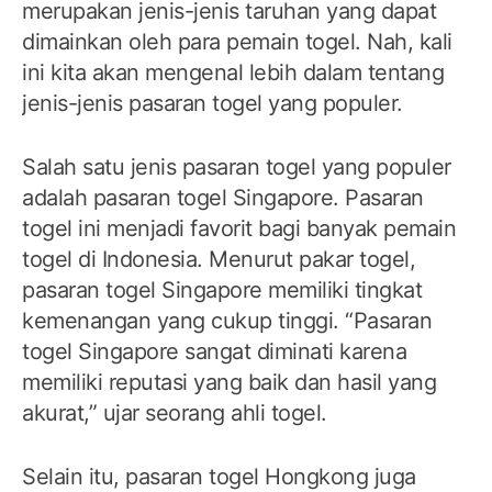
merupakan jenis-jenis taruhan yang dapat
dimainkan oleh para pemain togel. Nah, kali
ini kita akan mengenal lebih dalam tentang
jenis-jenis pasaran togel yang populer.
Salah satu jenis pasaran togel yang populer
adalah pasaran togel Singapore. Pasaran
togel ini menjadi favorit bagi banyak pemain
togel di Indonesia. Menurut pakar togel,
pasaran togel Singapore memiliki tingkat
kemenangan yang cukup tinggi. “Pasaran
togel Singapore sangat diminati karena
memiliki reputasi yang baik dan hasil yang
akurat,” ujar seorang ahli togel.
Selain itu, pasaran togel Hongkong juga