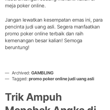
meja poker online.
Jangan lewatkan kesempatan emas ini, para
pencinta judi uang asli. Segera manfaatkan
promo poker online terbaik dan raih
kemenangan besar kalian! Semoga
beruntung!
Archived:
GAMBLING
Tagged:
promo poker online judi uang asli
Trik Ampuh