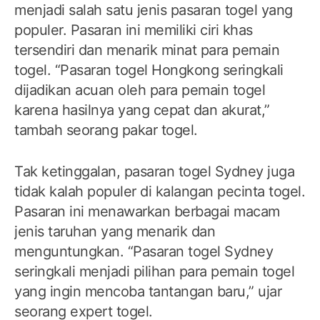
menjadi salah satu jenis pasaran togel yang
populer. Pasaran ini memiliki ciri khas
tersendiri dan menarik minat para pemain
togel. “Pasaran togel Hongkong seringkali
dijadikan acuan oleh para pemain togel
karena hasilnya yang cepat dan akurat,”
tambah seorang pakar togel.
Tak ketinggalan, pasaran togel Sydney juga
tidak kalah populer di kalangan pecinta togel.
Pasaran ini menawarkan berbagai macam
jenis taruhan yang menarik dan
menguntungkan. “Pasaran togel Sydney
seringkali menjadi pilihan para pemain togel
yang ingin mencoba tantangan baru,” ujar
seorang expert togel.