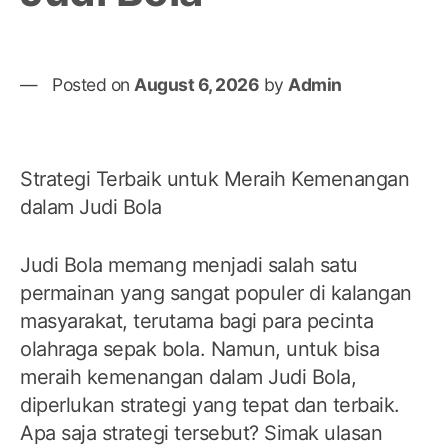
Posted on
August 6, 2026
by
Admin
Strategi Terbaik untuk Meraih Kemenangan
dalam Judi Bola
Judi Bola memang menjadi salah satu
permainan yang sangat populer di kalangan
masyarakat, terutama bagi para pecinta
olahraga sepak bola. Namun, untuk bisa
meraih kemenangan dalam Judi Bola,
diperlukan strategi yang tepat dan terbaik.
Apa saja strategi tersebut? Simak ulasan