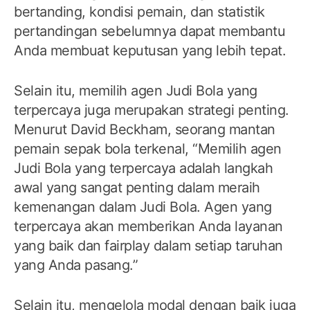
bertanding, kondisi pemain, dan statistik
pertandingan sebelumnya dapat membantu
Anda membuat keputusan yang lebih tepat.
Selain itu, memilih agen Judi Bola yang
terpercaya juga merupakan strategi penting.
Menurut David Beckham, seorang mantan
pemain sepak bola terkenal, “Memilih agen
Judi Bola yang terpercaya adalah langkah
awal yang sangat penting dalam meraih
kemenangan dalam Judi Bola. Agen yang
terpercaya akan memberikan Anda layanan
yang baik dan fairplay dalam setiap taruhan
yang Anda pasang.”
Selain itu, mengelola modal dengan baik juga