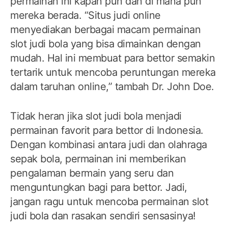
permainan ini kapan pun dan di mana pun
mereka berada. “Situs judi online
menyediakan berbagai macam permainan
slot judi bola yang bisa dimainkan dengan
mudah. Hal ini membuat para bettor semakin
tertarik untuk mencoba peruntungan mereka
dalam taruhan online,” tambah Dr. John Doe.
Tidak heran jika slot judi bola menjadi
permainan favorit para bettor di Indonesia.
Dengan kombinasi antara judi dan olahraga
sepak bola, permainan ini memberikan
pengalaman bermain yang seru dan
menguntungkan bagi para bettor. Jadi,
jangan ragu untuk mencoba permainan slot
judi bola dan rasakan sendiri sensasinya!