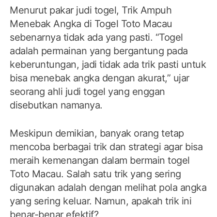
Menurut pakar judi togel, Trik Ampuh
Menebak Angka di Togel Toto Macau
sebenarnya tidak ada yang pasti. “Togel
adalah permainan yang bergantung pada
keberuntungan, jadi tidak ada trik pasti untuk
bisa menebak angka dengan akurat,” ujar
seorang ahli judi togel yang enggan
disebutkan namanya.
Meskipun demikian, banyak orang tetap
mencoba berbagai trik dan strategi agar bisa
meraih kemenangan dalam bermain togel
Toto Macau. Salah satu trik yang sering
digunakan adalah dengan melihat pola angka
yang sering keluar. Namun, apakah trik ini
benar-benar efektif?