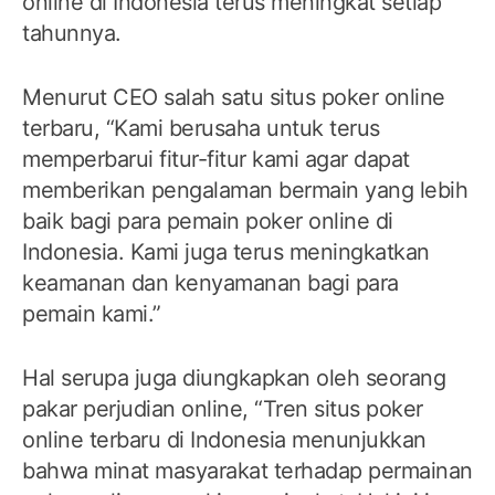
online di Indonesia terus meningkat setiap
tahunnya.
Menurut CEO salah satu situs poker online
terbaru, “Kami berusaha untuk terus
memperbarui fitur-fitur kami agar dapat
memberikan pengalaman bermain yang lebih
baik bagi para pemain poker online di
Indonesia. Kami juga terus meningkatkan
keamanan dan kenyamanan bagi para
pemain kami.”
Hal serupa juga diungkapkan oleh seorang
pakar perjudian online, “Tren situs poker
online terbaru di Indonesia menunjukkan
bahwa minat masyarakat terhadap permainan