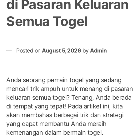
di Pasaran Keluaran
Semua Togel
Posted on
August 5, 2026
by
Admin
Anda seorang pemain togel yang sedang
mencari trik ampuh untuk menang di pasaran
keluaran semua togel? Tenang, Anda berada
di tempat yang tepat! Pada artikel ini, kita
akan membahas berbagai trik dan strategi
yang dapat membantu Anda meraih
kemenangan dalam bermain togel.