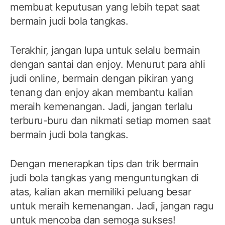
membuat keputusan yang lebih tepat saat
bermain judi bola tangkas.
Terakhir, jangan lupa untuk selalu bermain
dengan santai dan enjoy. Menurut para ahli
judi online, bermain dengan pikiran yang
tenang dan enjoy akan membantu kalian
meraih kemenangan. Jadi, jangan terlalu
terburu-buru dan nikmati setiap momen saat
bermain judi bola tangkas.
Dengan menerapkan tips dan trik bermain
judi bola tangkas yang menguntungkan di
atas, kalian akan memiliki peluang besar
untuk meraih kemenangan. Jadi, jangan ragu
untuk mencoba dan semoga sukses!