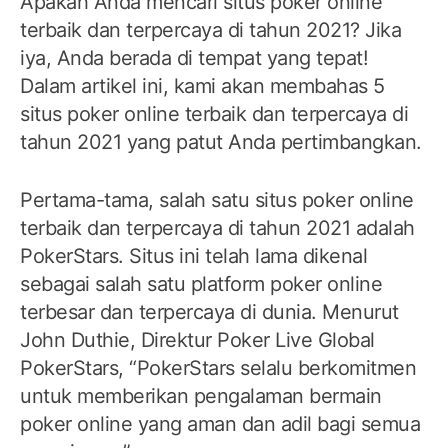
Apakah Anda mencari situs poker online
terbaik dan terpercaya di tahun 2021? Jika
iya, Anda berada di tempat yang tepat!
Dalam artikel ini, kami akan membahas 5
situs poker online terbaik dan terpercaya di
tahun 2021 yang patut Anda pertimbangkan.
Pertama-tama, salah satu situs poker online
terbaik dan terpercaya di tahun 2021 adalah
PokerStars. Situs ini telah lama dikenal
sebagai salah satu platform poker online
terbesar dan terpercaya di dunia. Menurut
John Duthie, Direktur Poker Live Global
PokerStars, “PokerStars selalu berkomitmen
untuk memberikan pengalaman bermain
poker online yang aman dan adil bagi semua