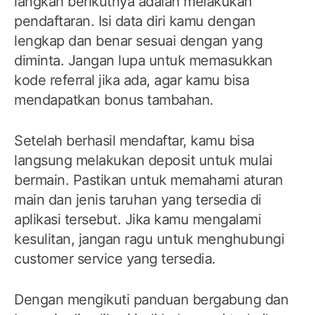
langkah berikutnya adalah melakukan
pendaftaran. Isi data diri kamu dengan
lengkap dan benar sesuai dengan yang
diminta. Jangan lupa untuk memasukkan
kode referral jika ada, agar kamu bisa
mendapatkan bonus tambahan.
Setelah berhasil mendaftar, kamu bisa
langsung melakukan deposit untuk mulai
bermain. Pastikan untuk memahami aturan
main dan jenis taruhan yang tersedia di
aplikasi tersebut. Jika kamu mengalami
kesulitan, jangan ragu untuk menghubungi
customer service yang tersedia.
Dengan mengikuti panduan bergabung dan