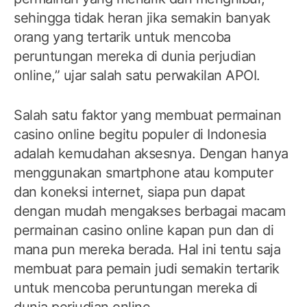
sehingga tidak heran jika semakin banyak
orang yang tertarik untuk mencoba
peruntungan mereka di dunia perjudian
online,” ujar salah satu perwakilan APOI.
Salah satu faktor yang membuat permainan
casino online begitu populer di Indonesia
adalah kemudahan aksesnya. Dengan hanya
menggunakan smartphone atau komputer
dan koneksi internet, siapa pun dapat
dengan mudah mengakses berbagai macam
permainan casino online kapan pun dan di
mana pun mereka berada. Hal ini tentu saja
membuat para pemain judi semakin tertarik
untuk mencoba peruntungan mereka di