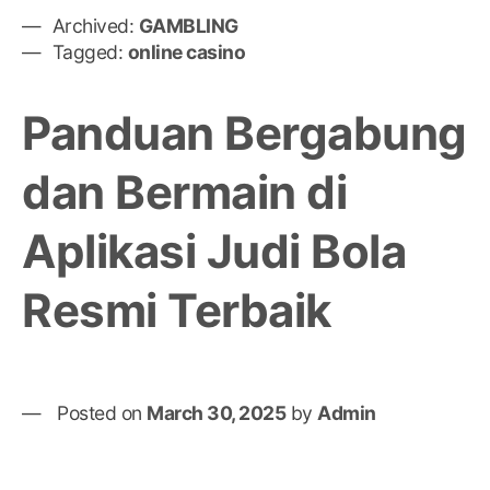
Archived:
GAMBLING
Tagged:
online casino
Panduan Bergabung
dan Bermain di
Aplikasi Judi Bola
Resmi Terbaik
Posted on
March 30, 2025
by
Admin