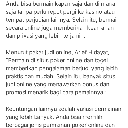
Anda bisa bermain kapan saja dan di mana
saja tanpa perlu repot pergi ke kasino atau
tempat perjudian lainnya. Selain itu, bermain
secara online juga memberikan keamanan
dan privasi yang lebih terjamin.
Menurut pakar judi online, Arief Hidayat,
“Bermain di situs poker online dan togel
memberikan pengalaman berjudi yang lebih
praktis dan mudah. Selain itu, banyak situs
judi online yang menawarkan bonus dan
promosi menarik bagi para pemainnya.”
Keuntungan lainnya adalah variasi permainan
yang lebih banyak. Anda bisa memilih
berbagai jenis permainan poker online dan