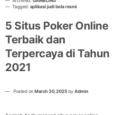
Archived:
GAMBLING
Tagged:
aplikasi judi bola resmi
5 Situs Poker Online
Terbaik dan
Terpercaya di Tahun
2021
Posted on
March 30, 2025
by
Admin