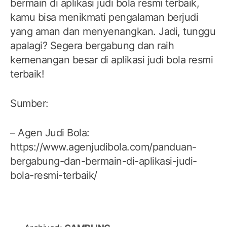
bermain di aplikasi judi bola resmi terbaik,
kamu bisa menikmati pengalaman berjudi
yang aman dan menyenangkan. Jadi, tunggu
apalagi? Segera bergabung dan raih
kemenangan besar di aplikasi judi bola resmi
terbaik!
Sumber:
– Agen Judi Bola:
https://www.agenjudibola.com/panduan-
bergabung-dan-bermain-di-aplikasi-judi-
bola-resmi-terbaik/