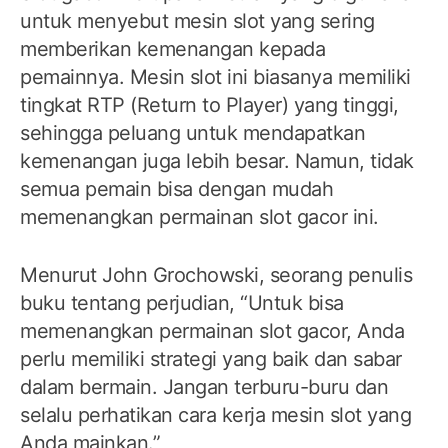
untuk menyebut mesin slot yang sering
memberikan kemenangan kepada
pemainnya. Mesin slot ini biasanya memiliki
tingkat RTP (Return to Player) yang tinggi,
sehingga peluang untuk mendapatkan
kemenangan juga lebih besar. Namun, tidak
semua pemain bisa dengan mudah
memenangkan permainan slot gacor ini.
Menurut John Grochowski, seorang penulis
buku tentang perjudian, “Untuk bisa
memenangkan permainan slot gacor, Anda
perlu memiliki strategi yang baik dan sabar
dalam bermain. Jangan terburu-buru dan
selalu perhatikan cara kerja mesin slot yang
Anda mainkan.”