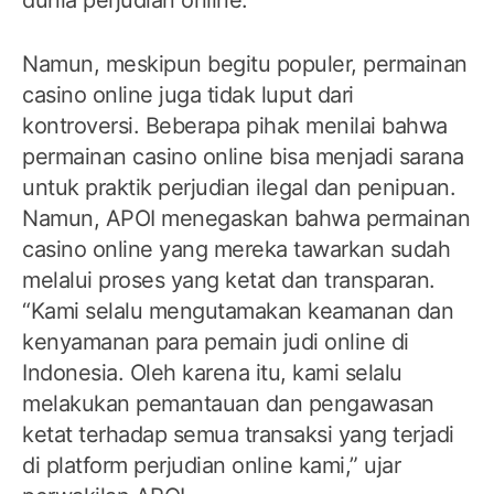
dunia perjudian online.
Namun, meskipun begitu populer, permainan
casino online juga tidak luput dari
kontroversi. Beberapa pihak menilai bahwa
permainan casino online bisa menjadi sarana
untuk praktik perjudian ilegal dan penipuan.
Namun, APOI menegaskan bahwa permainan
casino online yang mereka tawarkan sudah
melalui proses yang ketat dan transparan.
“Kami selalu mengutamakan keamanan dan
kenyamanan para pemain judi online di
Indonesia. Oleh karena itu, kami selalu
melakukan pemantauan dan pengawasan
ketat terhadap semua transaksi yang terjadi
di platform perjudian online kami,” ujar