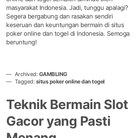
masyarakat Indonesia. Jadi, tunggu apalagi?
Segera bergabung dan rasakan sendiri
keseruan dan keuntungan bermain di situs
poker online dan togel di Indonesia. Semoga
beruntung!
Archived:
GAMBLING
Tagged:
situs poker online dan togel
Teknik Bermain Slot
Gacor yang Pasti
Menang