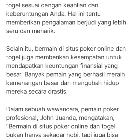
togel sesuai dengan keahlian dan
keberuntungan Anda. Hal ini tentu
memberikan pengalaman berjudi yang lebih
seru dan menarik.
Selain itu, bermain di situs poker online dan
togel juga memberikan kesempatan untuk
mendapatkan keuntungan finansial yang
besar. Banyak pemain yang berhasil meraih
kemenangan besar dan mengubah hidup
mereka secara drastis.
Dalam sebuah wawancara, pemain poker
profesional, John Juanda, mengatakan,
“Bermain di situs poker online dan togel
bukan hanya sekadar hobi, tapi juga bisa