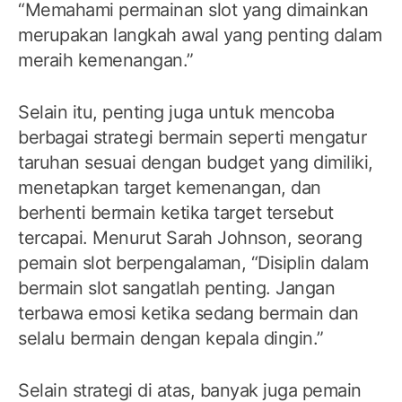
“Memahami permainan slot yang dimainkan
merupakan langkah awal yang penting dalam
meraih kemenangan.”
Selain itu, penting juga untuk mencoba
berbagai strategi bermain seperti mengatur
taruhan sesuai dengan budget yang dimiliki,
menetapkan target kemenangan, dan
berhenti bermain ketika target tersebut
tercapai. Menurut Sarah Johnson, seorang
pemain slot berpengalaman, “Disiplin dalam
bermain slot sangatlah penting. Jangan
terbawa emosi ketika sedang bermain dan
selalu bermain dengan kepala dingin.”
Selain strategi di atas, banyak juga pemain