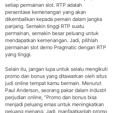
setiap permainan slot. RTP adalah
persentase kemenangan yang akan
dikembalikan kepada pemain dalam jangka
panjang. Semakin tinggi RTP suatu
permainan, semakin besar peluang untuk
mendapatkan kemenangan. Jadi, pilihlah
permainan slot demo Pragmatic dengan RTP
yang tinggi.
Selain itu, jangan lupa untuk selalu mengikuti
promo dan bonus yang ditawarkan oleh situs
judi online tempat kamu bermain. Menurut
Paul Anderson, seorang pakar dalam industri
perjudian online, “Promo dan bonus bisa
menjadi peluang emas untuk meningkatkan
peluang menang. Jadi, manfaatkanlah promo