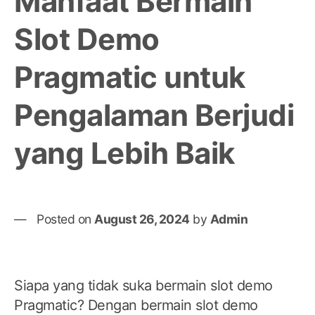
Manfaat Bermain
Slot Demo
Pragmatic untuk
Pengalaman Berjudi
yang Lebih Baik
Posted on
August 26, 2024
by
Admin
Siapa yang tidak suka bermain slot demo
Pragmatic? Dengan bermain slot demo