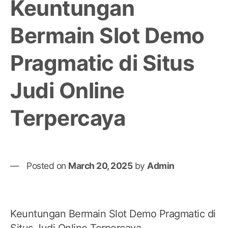
Keuntungan
Bermain Slot Demo
Pragmatic di Situs
Judi Online
Terpercaya
Posted on
March 20, 2025
by
Admin
Keuntungan Bermain Slot Demo Pragmatic di
Situs Judi Online Terpercaya