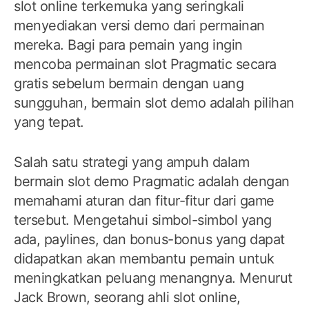
slot online terkemuka yang seringkali
menyediakan versi demo dari permainan
mereka. Bagi para pemain yang ingin
mencoba permainan slot Pragmatic secara
gratis sebelum bermain dengan uang
sungguhan, bermain slot demo adalah pilihan
yang tepat.
Salah satu strategi yang ampuh dalam
bermain slot demo Pragmatic adalah dengan
memahami aturan dan fitur-fitur dari game
tersebut. Mengetahui simbol-simbol yang
ada, paylines, dan bonus-bonus yang dapat
didapatkan akan membantu pemain untuk
meningkatkan peluang menangnya. Menurut
Jack Brown, seorang ahli slot online,