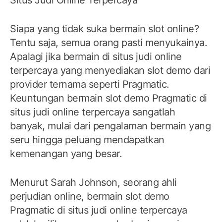
Siapa yang tidak suka bermain slot online?
Tentu saja, semua orang pasti menyukainya.
Apalagi jika bermain di situs judi online
terpercaya yang menyediakan slot demo dari
provider ternama seperti Pragmatic.
Keuntungan bermain slot demo Pragmatic di
situs judi online terpercaya sangatlah
banyak, mulai dari pengalaman bermain yang
seru hingga peluang mendapatkan
kemenangan yang besar.
Menurut Sarah Johnson, seorang ahli
perjudian online, bermain slot demo
Pragmatic di situs judi online terpercaya