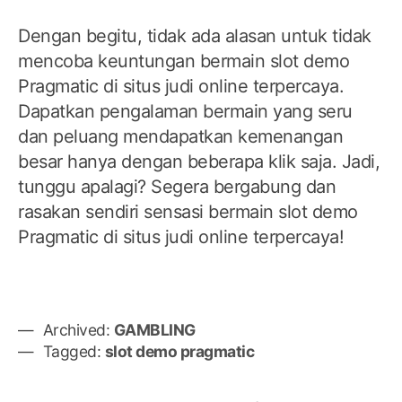
Dengan begitu, tidak ada alasan untuk tidak
mencoba keuntungan bermain slot demo
Pragmatic di situs judi online terpercaya.
Dapatkan pengalaman bermain yang seru
dan peluang mendapatkan kemenangan
besar hanya dengan beberapa klik saja. Jadi,
tunggu apalagi? Segera bergabung dan
rasakan sendiri sensasi bermain slot demo
Pragmatic di situs judi online terpercaya!
Archived:
GAMBLING
Tagged:
slot demo pragmatic