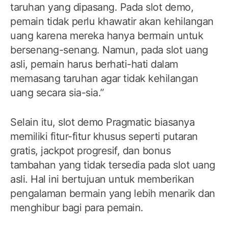
taruhan yang dipasang. Pada slot demo,
pemain tidak perlu khawatir akan kehilangan
uang karena mereka hanya bermain untuk
bersenang-senang. Namun, pada slot uang
asli, pemain harus berhati-hati dalam
memasang taruhan agar tidak kehilangan
uang secara sia-sia.”
Selain itu, slot demo Pragmatic biasanya
memiliki fitur-fitur khusus seperti putaran
gratis, jackpot progresif, dan bonus
tambahan yang tidak tersedia pada slot uang
asli. Hal ini bertujuan untuk memberikan
pengalaman bermain yang lebih menarik dan
menghibur bagi para pemain.