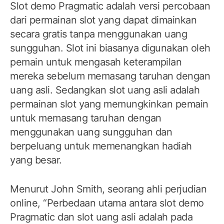
Slot demo Pragmatic adalah versi percobaan
dari permainan slot yang dapat dimainkan
secara gratis tanpa menggunakan uang
sungguhan. Slot ini biasanya digunakan oleh
pemain untuk mengasah keterampilan
mereka sebelum memasang taruhan dengan
uang asli. Sedangkan slot uang asli adalah
permainan slot yang memungkinkan pemain
untuk memasang taruhan dengan
menggunakan uang sungguhan dan
berpeluang untuk memenangkan hadiah
yang besar.
Menurut John Smith, seorang ahli perjudian
online, “Perbedaan utama antara slot demo
Pragmatic dan slot uang asli adalah pada