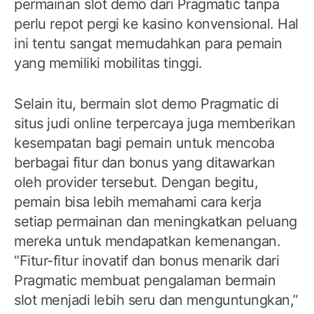
permainan slot demo dari Pragmatic tanpa
perlu repot pergi ke kasino konvensional. Hal
ini tentu sangat memudahkan para pemain
yang memiliki mobilitas tinggi.
Selain itu, bermain slot demo Pragmatic di
situs judi online terpercaya juga memberikan
kesempatan bagi pemain untuk mencoba
berbagai fitur dan bonus yang ditawarkan
oleh provider tersebut. Dengan begitu,
pemain bisa lebih memahami cara kerja
setiap permainan dan meningkatkan peluang
mereka untuk mendapatkan kemenangan.
“Fitur-fitur inovatif dan bonus menarik dari
Pragmatic membuat pengalaman bermain
slot menjadi lebih seru dan menguntungkan,”