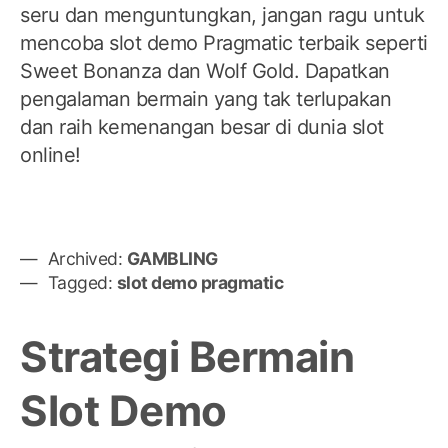
seru dan menguntungkan, jangan ragu untuk
mencoba slot demo Pragmatic terbaik seperti
Sweet Bonanza dan Wolf Gold. Dapatkan
pengalaman bermain yang tak terlupakan
dan raih kemenangan besar di dunia slot
online!
Archived:
GAMBLING
Tagged:
slot demo pragmatic
Strategi Bermain
Slot Demo