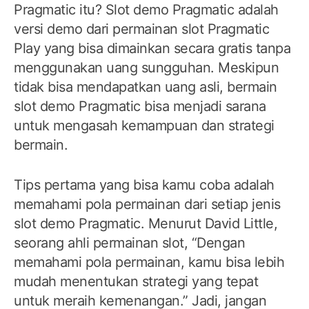
Pragmatic itu? Slot demo Pragmatic adalah
versi demo dari permainan slot Pragmatic
Play yang bisa dimainkan secara gratis tanpa
menggunakan uang sungguhan. Meskipun
tidak bisa mendapatkan uang asli, bermain
slot demo Pragmatic bisa menjadi sarana
untuk mengasah kemampuan dan strategi
bermain.
Tips pertama yang bisa kamu coba adalah
memahami pola permainan dari setiap jenis
slot demo Pragmatic. Menurut David Little,
seorang ahli permainan slot, “Dengan
memahami pola permainan, kamu bisa lebih
mudah menentukan strategi yang tepat
untuk meraih kemenangan.” Jadi, jangan