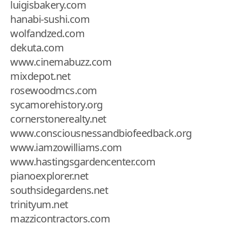
luigisbakery.com
hanabi-sushi.com
wolfandzed.com
dekuta.com
www.cinemabuzz.com
mixdepot.net
rosewoodmcs.com
sycamorehistory.org
cornerstonerealty.net
www.consciousnessandbiofeedback.org
www.iamzowilliams.com
www.hastingsgardencenter.com
pianoexplorer.net
southsidegardens.net
trinityum.net
mazzicontractors.com