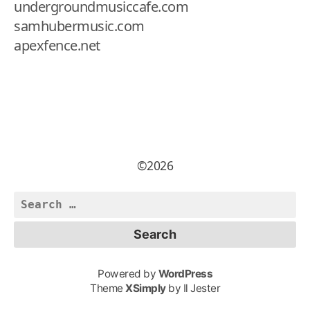
undergroundmusiccafe.com
samhubermusic.com
apexfence.net
©2026
Search
for:
Powered by
WordPress
Theme
XSimply
by Il Jester