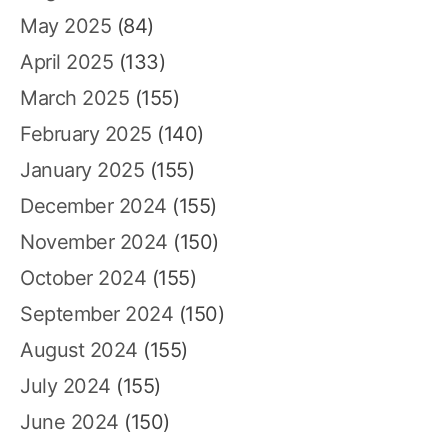
May 2025
(84)
April 2025
(133)
March 2025
(155)
February 2025
(140)
January 2025
(155)
December 2024
(155)
November 2024
(150)
October 2024
(155)
September 2024
(150)
August 2024
(155)
July 2024
(155)
June 2024
(150)