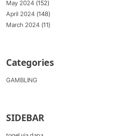
May 2024
(152)
April 2024
(148)
March 2024
(11)
Categories
GAMBLING
SIDEBAR
togel via dana