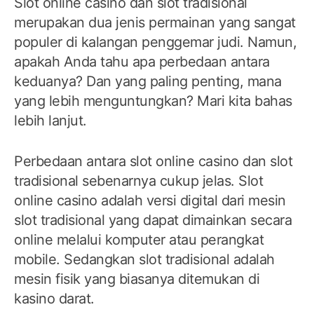
Slot online casino dan slot tradisional
merupakan dua jenis permainan yang sangat
populer di kalangan penggemar judi. Namun,
apakah Anda tahu apa perbedaan antara
keduanya? Dan yang paling penting, mana
yang lebih menguntungkan? Mari kita bahas
lebih lanjut.
Perbedaan antara slot online casino dan slot
tradisional sebenarnya cukup jelas. Slot
online casino adalah versi digital dari mesin
slot tradisional yang dapat dimainkan secara
online melalui komputer atau perangkat
mobile. Sedangkan slot tradisional adalah
mesin fisik yang biasanya ditemukan di
kasino darat.