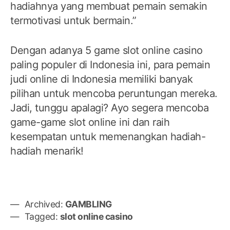
hadiahnya yang membuat pemain semakin
termotivasi untuk bermain.”
Dengan adanya 5 game slot online casino
paling populer di Indonesia ini, para pemain
judi online di Indonesia memiliki banyak
pilihan untuk mencoba peruntungan mereka.
Jadi, tunggu apalagi? Ayo segera mencoba
game-game slot online ini dan raih
kesempatan untuk memenangkan hadiah-
hadiah menarik!
Archived:
GAMBLING
Tagged:
slot online casino