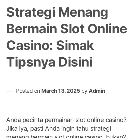
Strategi Menang
Bermain Slot Online
Casino: Simak
Tipsnya Disini
Posted on
March 13, 2025
by
Admin
Anda pecinta permainan slot online casino?
Jika iya, pasti Anda ingin tahu strategi
menang bermain slot online casino, bukan?