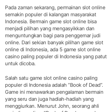
Pada zaman sekarang, permainan slot online
semakin populer di kalangan masyarakat
Indonesia. Bermain game slot online bisa
menjadi pilihan yang mengasyikkan dan
menguntungkan bagi para penggemar judi
online. Dari sekian banyak pilihan game slot
online di Indonesia, ada 5 game slot online
casino paling populer di Indonesia yang patut
untuk dicoba.
Salah satu game slot online casino paling
populer di Indonesia adalah “Book of Dead”.
Game ini menawarkan pengalaman bermain
yang seru dan juga hadiah-hadiah yang
menggiurkan. Menurut John, seorang ahli