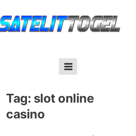
Skip
to
content
Tag:
slot online
casino