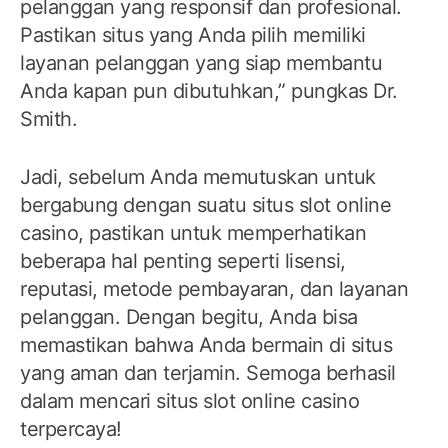
pelanggan yang responsif dan profesional.
Pastikan situs yang Anda pilih memiliki
layanan pelanggan yang siap membantu
Anda kapan pun dibutuhkan,” pungkas Dr.
Smith.
Jadi, sebelum Anda memutuskan untuk
bergabung dengan suatu situs slot online
casino, pastikan untuk memperhatikan
beberapa hal penting seperti lisensi,
reputasi, metode pembayaran, dan layanan
pelanggan. Dengan begitu, Anda bisa
memastikan bahwa Anda bermain di situs
yang aman dan terjamin. Semoga berhasil
dalam mencari situs slot online casino
terpercaya!