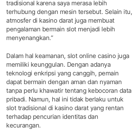
tradisional karena saya merasa lebih
terhubung dengan mesin tersebut. Selain itu,
atmosfer di kasino darat juga membuat
pengalaman bermain slot menjadi lebih
menyenangkan.”
Dalam hal keamanan, slot online casino juga
memiliki keunggulan. Dengan adanya
teknologi enkripsi yang canggih, pemain
dapat bermain dengan aman dan nyaman
tanpa perlu khawatir tentang kebocoran data
pribadi. Namun, hal ini tidak berlaku untuk
slot tradisional di kasino darat yang rentan
terhadap pencurian identitas dan
kecurangan.