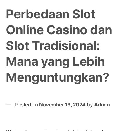
Perbedaan Slot
Online Casino dan
Slot Tradisional:
Mana yang Lebih
Menguntungkan?
Posted on
November 13, 2024
by
Admin