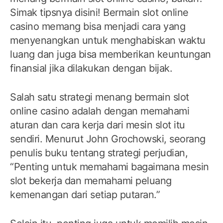
Simak tipsnya disini! Bermain slot online
casino memang bisa menjadi cara yang
menyenangkan untuk menghabiskan waktu
luang dan juga bisa memberikan keuntungan
finansial jika dilakukan dengan bijak.
Salah satu strategi menang bermain slot
online casino adalah dengan memahami
aturan dan cara kerja dari mesin slot itu
sendiri. Menurut John Grochowski, seorang
penulis buku tentang strategi perjudian,
“Penting untuk memahami bagaimana mesin
slot bekerja dan memahami peluang
kemenangan dari setiap putaran.”