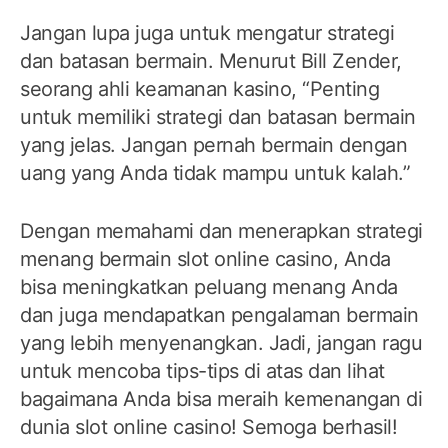
Jangan lupa juga untuk mengatur strategi
dan batasan bermain. Menurut Bill Zender,
seorang ahli keamanan kasino, “Penting
untuk memiliki strategi dan batasan bermain
yang jelas. Jangan pernah bermain dengan
uang yang Anda tidak mampu untuk kalah.”
Dengan memahami dan menerapkan strategi
menang bermain slot online casino, Anda
bisa meningkatkan peluang menang Anda
dan juga mendapatkan pengalaman bermain
yang lebih menyenangkan. Jadi, jangan ragu
untuk mencoba tips-tips di atas dan lihat
bagaimana Anda bisa meraih kemenangan di
dunia slot online casino! Semoga berhasil!