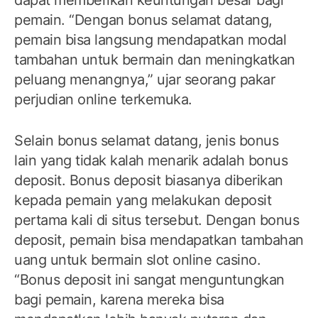
pemain. “Dengan bonus selamat datang,
pemain bisa langsung mendapatkan modal
tambahan untuk bermain dan meningkatkan
peluang menangnya,” ujar seorang pakar
perjudian online terkemuka.
Selain bonus selamat datang, jenis bonus
lain yang tidak kalah menarik adalah bonus
deposit. Bonus deposit biasanya diberikan
kepada pemain yang melakukan deposit
pertama kali di situs tersebut. Dengan bonus
deposit, pemain bisa mendapatkan tambahan
uang untuk bermain slot online casino.
“Bonus deposit ini sangat menguntungkan
bagi pemain, karena mereka bisa