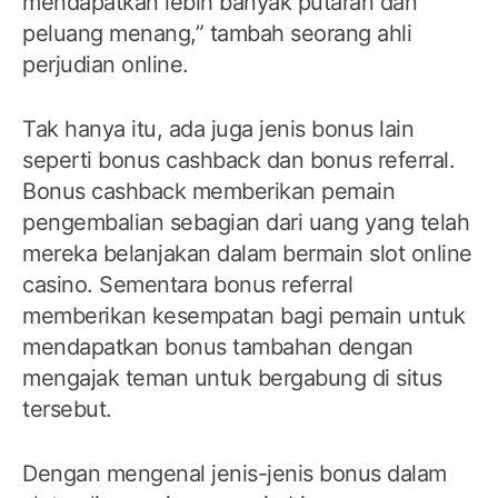
mendapatkan lebih banyak putaran dan
peluang menang,” tambah seorang ahli
perjudian online.
Tak hanya itu, ada juga jenis bonus lain
seperti bonus cashback dan bonus referral.
Bonus cashback memberikan pemain
pengembalian sebagian dari uang yang telah
mereka belanjakan dalam bermain slot online
casino. Sementara bonus referral
memberikan kesempatan bagi pemain untuk
mendapatkan bonus tambahan dengan
mengajak teman untuk bergabung di situs
tersebut.
Dengan mengenal jenis-jenis bonus dalam