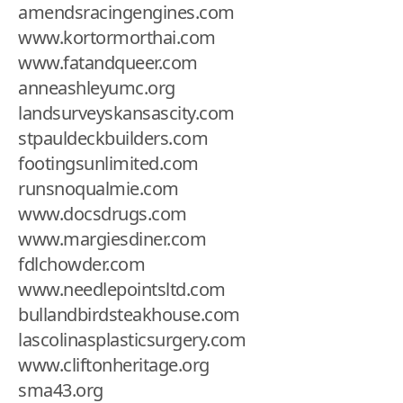
amendsracingengines.com
www.kortormorthai.com
www.fatandqueer.com
anneashleyumc.org
landsurveyskansascity.com
stpauldeckbuilders.com
footingsunlimited.com
runsnoqualmie.com
www.docsdrugs.com
www.margiesdiner.com
fdlchowder.com
www.needlepointsltd.com
bullandbirdsteakhouse.com
lascolinasplasticsurgery.com
www.cliftonheritage.org
sma43.org