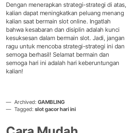
Dengan menerapkan strategi-strategi di atas,
kalian dapat meningkatkan peluang menang
kalian saat bermain slot online. Ingatlah
bahwa kesabaran dan disiplin adalah kunci
kesuksesan dalam bermain slot. Jadi, jangan
ragu untuk mencoba strategi-strategi ini dan
semoga berhasil! Selamat bermain dan
semoga hari ini adalah hari keberuntungan
kalian!
Archived:
GAMBLING
Tagged:
slot gacor hari ini
Cara Mudah