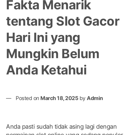
Fakta Menarik
tentang Slot Gacor
Hari Ini yang
Mungkin Belum
Anda Ketahui
Posted on
March 18, 2025
by
Admin
Anda pasti sudah tidak asing lagi dengan
permainan slot online yang sedang populer