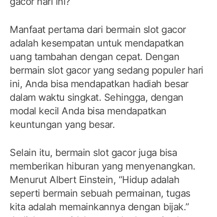
gacor hari ini?
Manfaat pertama dari bermain slot gacor
adalah kesempatan untuk mendapatkan
uang tambahan dengan cepat. Dengan
bermain slot gacor yang sedang populer hari
ini, Anda bisa mendapatkan hadiah besar
dalam waktu singkat. Sehingga, dengan
modal kecil Anda bisa mendapatkan
keuntungan yang besar.
Selain itu, bermain slot gacor juga bisa
memberikan hiburan yang menyenangkan.
Menurut Albert Einstein, “Hidup adalah
seperti bermain sebuah permainan, tugas
kita adalah memainkannya dengan bijak.”