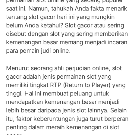
saat ini. Namun, tahukah Anda fakta menarik
tentang slot gacor hari ini yang mungkin
belum Anda ketahui? Slot gacor atau sering
disebut dengan slot yang sering memberikan
kemenangan besar memang menjadi incaran
para pemain judi online.
Menurut seorang ahli perjudian online, slot
gacor adalah jenis permainan slot yang
memiliki tingkat RTP (Return to Player) yang
tinggi. Hal ini membuat peluang untuk
mendapatkan kemenangan besar menjadi
lebih besar daripada jenis slot lainnya. Selain
itu, faktor keberuntungan juga turut berperan
penting dalam meraih kemenangan di slot