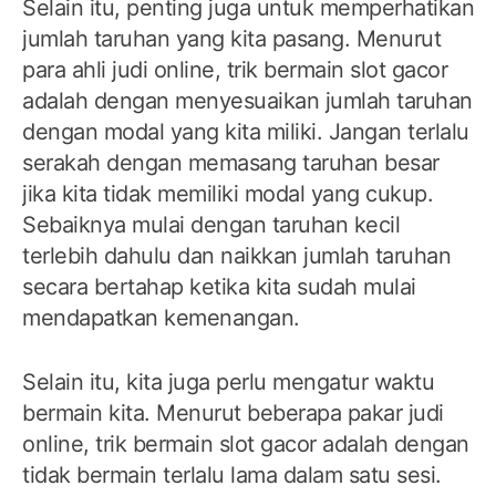
Selain itu, penting juga untuk memperhatikan
jumlah taruhan yang kita pasang. Menurut
para ahli judi online, trik bermain slot gacor
adalah dengan menyesuaikan jumlah taruhan
dengan modal yang kita miliki. Jangan terlalu
serakah dengan memasang taruhan besar
jika kita tidak memiliki modal yang cukup.
Sebaiknya mulai dengan taruhan kecil
terlebih dahulu dan naikkan jumlah taruhan
secara bertahap ketika kita sudah mulai
mendapatkan kemenangan.
Selain itu, kita juga perlu mengatur waktu
bermain kita. Menurut beberapa pakar judi
online, trik bermain slot gacor adalah dengan
tidak bermain terlalu lama dalam satu sesi.