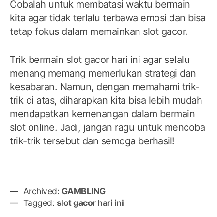
Cobalah untuk membatasi waktu bermain
kita agar tidak terlalu terbawa emosi dan bisa
tetap fokus dalam memainkan slot gacor.
Trik bermain slot gacor hari ini agar selalu
menang memang memerlukan strategi dan
kesabaran. Namun, dengan memahami trik-
trik di atas, diharapkan kita bisa lebih mudah
mendapatkan kemenangan dalam bermain
slot online. Jadi, jangan ragu untuk mencoba
trik-trik tersebut dan semoga berhasil!
Archived:
GAMBLING
Tagged:
slot gacor hari ini