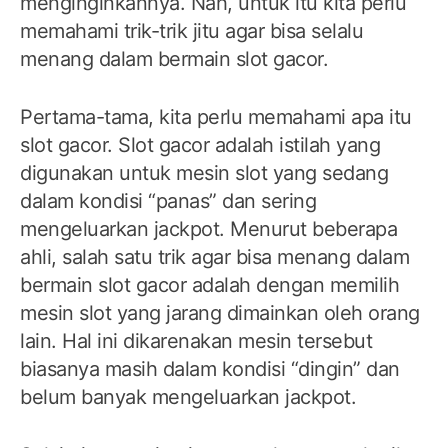
menginginkannya. Nah, untuk itu kita perlu
memahami trik-trik jitu agar bisa selalu
menang dalam bermain slot gacor.
Pertama-tama, kita perlu memahami apa itu
slot gacor. Slot gacor adalah istilah yang
digunakan untuk mesin slot yang sedang
dalam kondisi “panas” dan sering
mengeluarkan jackpot. Menurut beberapa
ahli, salah satu trik agar bisa menang dalam
bermain slot gacor adalah dengan memilih
mesin slot yang jarang dimainkan oleh orang
lain. Hal ini dikarenakan mesin tersebut
biasanya masih dalam kondisi “dingin” dan
belum banyak mengeluarkan jackpot.