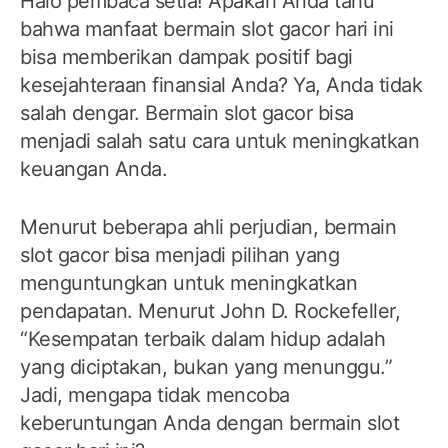
Halo pembaca setia! Apakah Anda tahu
bahwa manfaat bermain slot gacor hari ini
bisa memberikan dampak positif bagi
kesejahteraan finansial Anda? Ya, Anda tidak
salah dengar. Bermain slot gacor bisa
menjadi salah satu cara untuk meningkatkan
keuangan Anda.
Menurut beberapa ahli perjudian, bermain
slot gacor bisa menjadi pilihan yang
menguntungkan untuk meningkatkan
pendapatan. Menurut John D. Rockefeller,
“Kesempatan terbaik dalam hidup adalah
yang diciptakan, bukan yang menunggu.”
Jadi, mengapa tidak mencoba
keberuntungan Anda dengan bermain slot