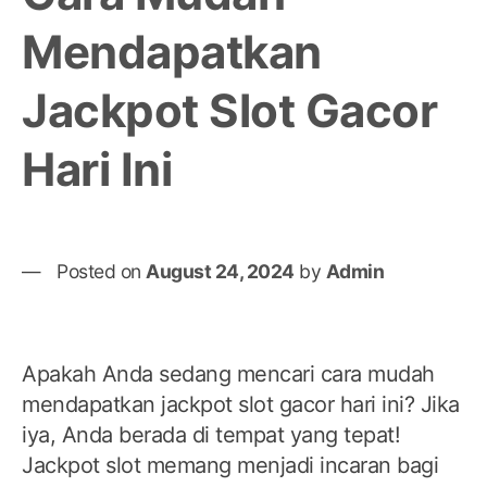
Mendapatkan
Jackpot Slot Gacor
Hari Ini
Posted on
August 24, 2024
by
Admin
Apakah Anda sedang mencari cara mudah
mendapatkan jackpot slot gacor hari ini? Jika
iya, Anda berada di tempat yang tepat!
Jackpot slot memang menjadi incaran bagi