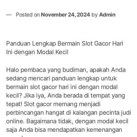
Posted on
November 24, 2024
by
Admin
Panduan Lengkap Bermain Slot Gacor Hari
Ini dengan Modal Kecil
Halo pembaca yang budiman, apakah Anda
sedang mencari panduan lengkap untuk
bermain slot gacor hari ini dengan modal
kecil? Jika iya, Anda berada di tempat yang
tepat! Slot gacor memang menjadi
perbincangan hangat di kalangan pecinta judi
online. Bagaimana tidak, dengan modal kecil
saja Anda bisa mendapatkan kemenangan