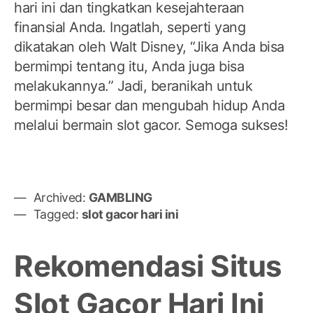
hari ini dan tingkatkan kesejahteraan
finansial Anda. Ingatlah, seperti yang
dikatakan oleh Walt Disney, “Jika Anda bisa
bermimpi tentang itu, Anda juga bisa
melakukannya.” Jadi, beranikah untuk
bermimpi besar dan mengubah hidup Anda
melalui bermain slot gacor. Semoga sukses!
Archived:
GAMBLING
Tagged:
slot gacor hari ini
Rekomendasi Situs
Slot Gacor Hari Ini