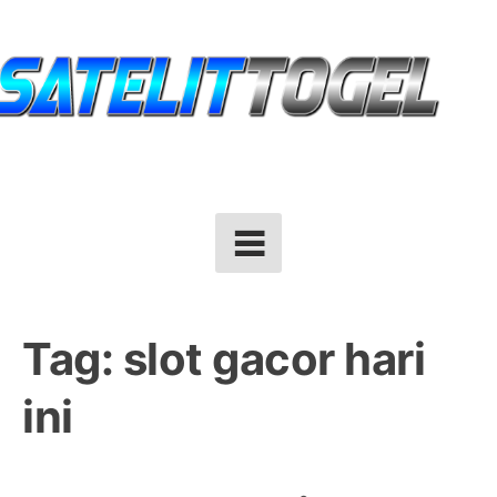
Skip
to
content
Tag:
slot gacor hari
ini