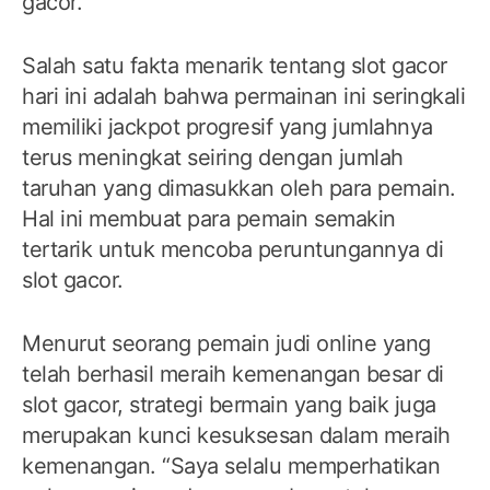
gacor.
Salah satu fakta menarik tentang slot gacor
hari ini adalah bahwa permainan ini seringkali
memiliki jackpot progresif yang jumlahnya
terus meningkat seiring dengan jumlah
taruhan yang dimasukkan oleh para pemain.
Hal ini membuat para pemain semakin
tertarik untuk mencoba peruntungannya di
slot gacor.
Menurut seorang pemain judi online yang
telah berhasil meraih kemenangan besar di
slot gacor, strategi bermain yang baik juga
merupakan kunci kesuksesan dalam meraih
kemenangan. “Saya selalu memperhatikan