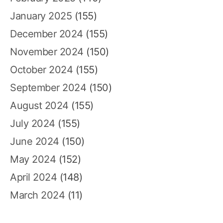
January 2025
(155)
December 2024
(155)
November 2024
(150)
October 2024
(155)
September 2024
(150)
August 2024
(155)
July 2024
(155)
June 2024
(150)
May 2024
(152)
April 2024
(148)
March 2024
(11)