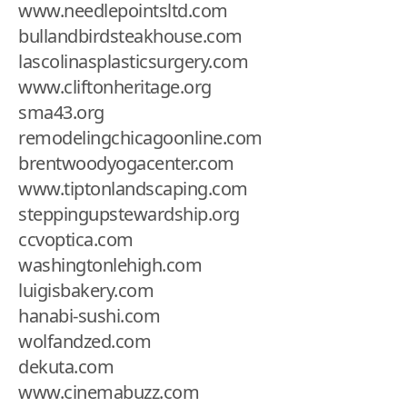
www.needlepointsltd.com
bullandbirdsteakhouse.com
lascolinasplasticsurgery.com
www.cliftonheritage.org
sma43.org
remodelingchicagoonline.com
brentwoodyogacenter.com
www.tiptonlandscaping.com
steppingupstewardship.org
ccvoptica.com
washingtonlehigh.com
luigisbakery.com
hanabi-sushi.com
wolfandzed.com
dekuta.com
www.cinemabuzz.com