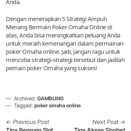
Anda.
Dengan menerapkan 5 Strategi Ampuh
Menang Bermain Poker Omaha Online di
atas, Anda bisa meningkatkan peluang Anda
untuk meraih kemenangan dalam permainan
poker Omaha online. Jadi, jangan ragu untuk
mencoba strategi-strategi tersebut dan jadilah
pemain poker Omaha yang sukses!
Archived:
GAMBLING
Tagged:
poker omaha online
Post
Previous
N
Previous Post
Next Post
post:
po
Tips Bermain Slot
Tips Akses Sbobet