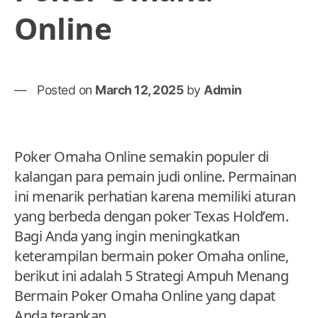
Online
Posted on
March 12, 2025
by
Admin
Poker Omaha Online semakin populer di
kalangan para pemain judi online. Permainan
ini menarik perhatian karena memiliki aturan
yang berbeda dengan poker Texas Hold’em.
Bagi Anda yang ingin meningkatkan
keterampilan bermain poker Omaha online,
berikut ini adalah 5 Strategi Ampuh Menang
Bermain Poker Omaha Online yang dapat
Anda terapkan.