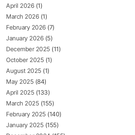
April 2026
(1)
March 2026
(1)
February 2026
(7)
January 2026
(5)
December 2025
(11)
October 2025
(1)
August 2025
(1)
May 2025
(84)
April 2025
(133)
March 2025
(155)
February 2025
(140)
January 2025
(155)