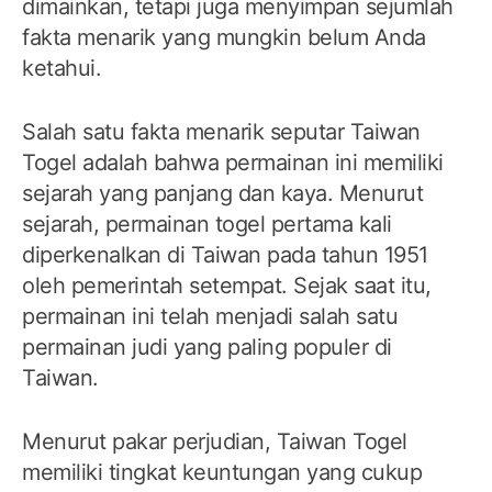
dimainkan, tetapi juga menyimpan sejumlah
fakta menarik yang mungkin belum Anda
ketahui.
Salah satu fakta menarik seputar Taiwan
Togel adalah bahwa permainan ini memiliki
sejarah yang panjang dan kaya. Menurut
sejarah, permainan togel pertama kali
diperkenalkan di Taiwan pada tahun 1951
oleh pemerintah setempat. Sejak saat itu,
permainan ini telah menjadi salah satu
permainan judi yang paling populer di
Taiwan.
Menurut pakar perjudian, Taiwan Togel
memiliki tingkat keuntungan yang cukup