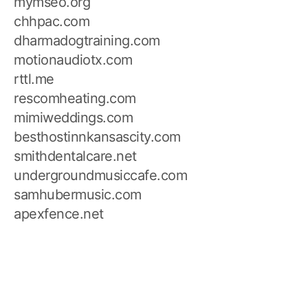
mymseo.org
chhpac.com
dharmadogtraining.com
motionaudiotx.com
rttl.me
rescomheating.com
mimiweddings.com
besthostinnkansascity.com
smithdentalcare.net
undergroundmusiccafe.com
samhubermusic.com
apexfence.net