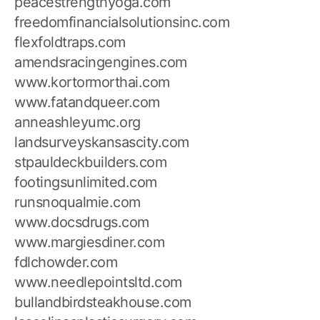
peacestrengthyoga.com
freedomfinancialsolutionsinc.com
flexfoldtraps.com
amendsracingengines.com
www.kortormorthai.com
www.fatandqueer.com
anneashleyumc.org
landsurveyskansascity.com
stpauldeckbuilders.com
footingsunlimited.com
runsnoqualmie.com
www.docsdrugs.com
www.margiesdiner.com
fdlchowder.com
www.needlepointsltd.com
bullandbirdsteakhouse.com