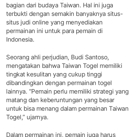
bagian dari budaya Taiwan. Hal ini juga
terbukti dengan semakin banyaknya situs-
situs judi online yang menyediakan
permainan ini untuk para pemain di
Indonesia.
Seorang ahli perjudian, Budi Santoso,
mengatakan bahwa Taiwan Togel memiliki
tingkat kesulitan yang cukup tinggi
dibandingkan dengan permainan togel
lainnya. “Pemain perlu memiliki strategi yang
matang dan keberuntungan yang besar
untuk bisa menang dalam permainan Taiwan
Togel,” ujarnya.
Dalam permainan ini, pemain juga harus