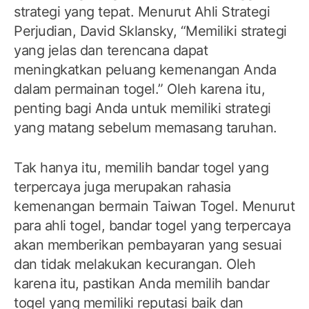
strategi yang tepat. Menurut Ahli Strategi
Perjudian, David Sklansky, “Memiliki strategi
yang jelas dan terencana dapat
meningkatkan peluang kemenangan Anda
dalam permainan togel.” Oleh karena itu,
penting bagi Anda untuk memiliki strategi
yang matang sebelum memasang taruhan.
Tak hanya itu, memilih bandar togel yang
terpercaya juga merupakan rahasia
kemenangan bermain Taiwan Togel. Menurut
para ahli togel, bandar togel yang terpercaya
akan memberikan pembayaran yang sesuai
dan tidak melakukan kecurangan. Oleh
karena itu, pastikan Anda memilih bandar
togel yang memiliki reputasi baik dan