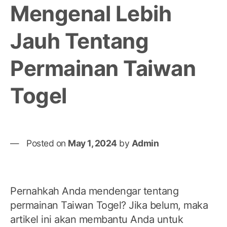
Mengenal Lebih
Jauh Tentang
Permainan Taiwan
Togel
Posted on
May 1, 2024
by
Admin
Pernahkah Anda mendengar tentang
permainan Taiwan Togel? Jika belum, maka
artikel ini akan membantu Anda untuk