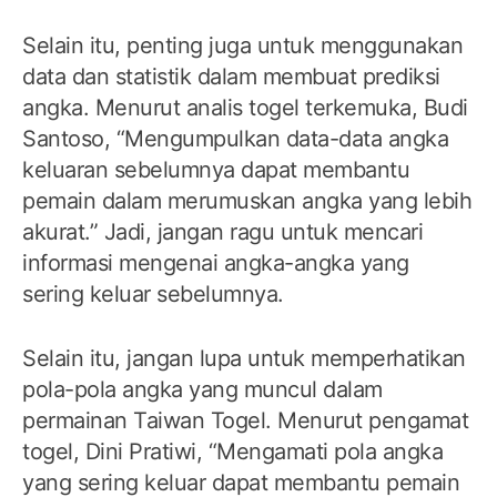
Selain itu, penting juga untuk menggunakan
data dan statistik dalam membuat prediksi
angka. Menurut analis togel terkemuka, Budi
Santoso, “Mengumpulkan data-data angka
keluaran sebelumnya dapat membantu
pemain dalam merumuskan angka yang lebih
akurat.” Jadi, jangan ragu untuk mencari
informasi mengenai angka-angka yang
sering keluar sebelumnya.
Selain itu, jangan lupa untuk memperhatikan
pola-pola angka yang muncul dalam
permainan Taiwan Togel. Menurut pengamat
togel, Dini Pratiwi, “Mengamati pola angka
yang sering keluar dapat membantu pemain