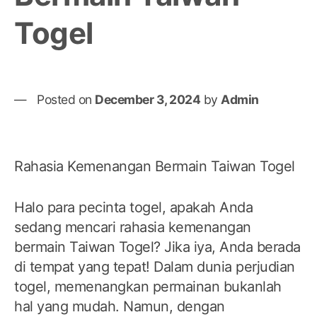
Togel
Posted on
December 3, 2024
by
Admin
Rahasia Kemenangan Bermain Taiwan Togel
Halo para pecinta togel, apakah Anda
sedang mencari rahasia kemenangan
bermain Taiwan Togel? Jika iya, Anda berada
di tempat yang tepat! Dalam dunia perjudian
togel, memenangkan permainan bukanlah
hal yang mudah. Namun, dengan