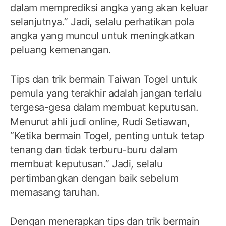
dalam memprediksi angka yang akan keluar
selanjutnya.” Jadi, selalu perhatikan pola
angka yang muncul untuk meningkatkan
peluang kemenangan.
Tips dan trik bermain Taiwan Togel untuk
pemula yang terakhir adalah jangan terlalu
tergesa-gesa dalam membuat keputusan.
Menurut ahli judi online, Rudi Setiawan,
“Ketika bermain Togel, penting untuk tetap
tenang dan tidak terburu-buru dalam
membuat keputusan.” Jadi, selalu
pertimbangkan dengan baik sebelum
memasang taruhan.
Dengan menerapkan tips dan trik bermain