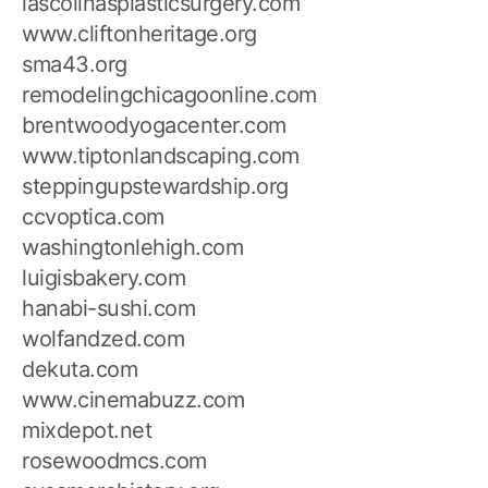
lascolinasplasticsurgery.com
www.cliftonheritage.org
sma43.org
remodelingchicagoonline.com
brentwoodyogacenter.com
www.tiptonlandscaping.com
steppingupstewardship.org
ccvoptica.com
washingtonlehigh.com
luigisbakery.com
hanabi-sushi.com
wolfandzed.com
dekuta.com
www.cinemabuzz.com
mixdepot.net
rosewoodmcs.com