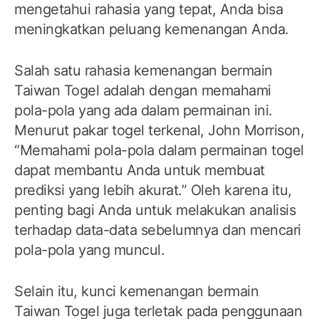
mengetahui rahasia yang tepat, Anda bisa
meningkatkan peluang kemenangan Anda.
Salah satu rahasia kemenangan bermain
Taiwan Togel adalah dengan memahami
pola-pola yang ada dalam permainan ini.
Menurut pakar togel terkenal, John Morrison,
“Memahami pola-pola dalam permainan togel
dapat membantu Anda untuk membuat
prediksi yang lebih akurat.” Oleh karena itu,
penting bagi Anda untuk melakukan analisis
terhadap data-data sebelumnya dan mencari
pola-pola yang muncul.
Selain itu, kunci kemenangan bermain
Taiwan Togel juga terletak pada penggunaan