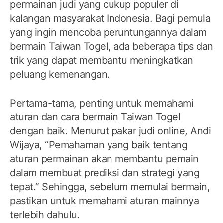
permainan judi yang cukup populer di
kalangan masyarakat Indonesia. Bagi pemula
yang ingin mencoba peruntungannya dalam
bermain Taiwan Togel, ada beberapa tips dan
trik yang dapat membantu meningkatkan
peluang kemenangan.
Pertama-tama, penting untuk memahami
aturan dan cara bermain Taiwan Togel
dengan baik. Menurut pakar judi online, Andi
Wijaya, “Pemahaman yang baik tentang
aturan permainan akan membantu pemain
dalam membuat prediksi dan strategi yang
tepat.” Sehingga, sebelum memulai bermain,
pastikan untuk memahami aturan mainnya
terlebih dahulu.