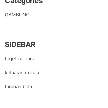
Categories
GAMBLING
SIDEBAR
togel via dana
keluaran macau
taruhan bola