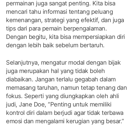
permainan juga sangat penting. Kita bisa
mencari tahu informasi tentang peluang
kemenangan, strategi yang efektif, dan juga
tips dari para pemain berpengalaman.
Dengan begitu, kita bisa mempersiapkan diri
dengan lebih baik sebelum bertaruh.
Selanjutnya, mengatur modal dengan bijak
juga merupakan hal yang tidak boleh
diabaikan. Jangan terlalu gegabah dalam
memasang taruhan, namun tetap tenang dan
fokus. Seperti yang diungkapkan oleh ahli
judi, Jane Doe, “Penting untuk memiliki
kontrol diri dalam berjudi agar tidak terbawa
emosi dan mengalami kerugian yang besar.”