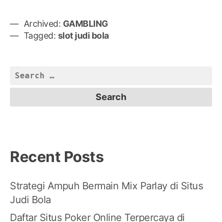
Archived:
GAMBLING
Tagged:
slot judi bola
Search
for:
Recent Posts
Strategi Ampuh Bermain Mix Parlay di Situs
Judi Bola
Daftar Situs Poker Online Terpercaya di