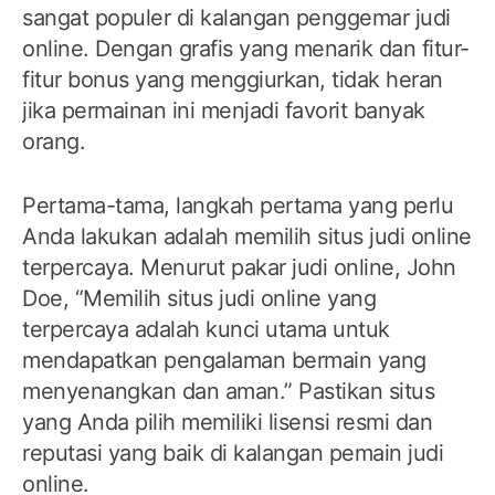
sangat populer di kalangan penggemar judi
online. Dengan grafis yang menarik dan fitur-
fitur bonus yang menggiurkan, tidak heran
jika permainan ini menjadi favorit banyak
orang.
Pertama-tama, langkah pertama yang perlu
Anda lakukan adalah memilih situs judi online
terpercaya. Menurut pakar judi online, John
Doe, “Memilih situs judi online yang
terpercaya adalah kunci utama untuk
mendapatkan pengalaman bermain yang
menyenangkan dan aman.” Pastikan situs
yang Anda pilih memiliki lisensi resmi dan
reputasi yang baik di kalangan pemain judi
online.