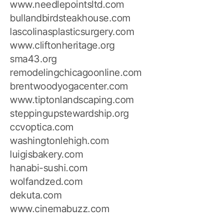
www.needlepointsltd.com
bullandbirdsteakhouse.com
lascolinasplasticsurgery.com
www.cliftonheritage.org
sma43.org
remodelingchicagoonline.com
brentwoodyogacenter.com
www.tiptonlandscaping.com
steppingupstewardship.org
ccvoptica.com
washingtonlehigh.com
luigisbakery.com
hanabi-sushi.com
wolfandzed.com
dekuta.com
www.cinemabuzz.com