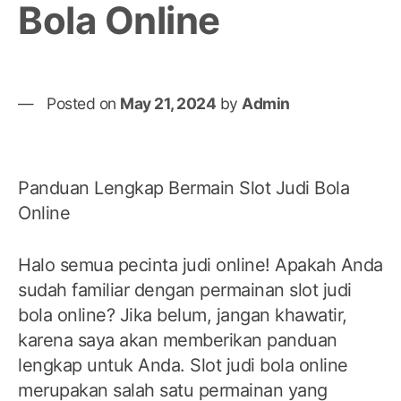
Bola Online
Posted on
May 21, 2024
by
Admin
Panduan Lengkap Bermain Slot Judi Bola
Online
Halo semua pecinta judi online! Apakah Anda
sudah familiar dengan permainan slot judi
bola online? Jika belum, jangan khawatir,
karena saya akan memberikan panduan
lengkap untuk Anda. Slot judi bola online
merupakan salah satu permainan yang