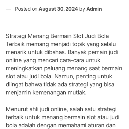
Posted on
August 30, 2024
by
Admin
Strategi Menang Bermain Slot Judi Bola
Terbaik memang menjadi topik yang selalu
menarik untuk dibahas. Banyak pemain judi
online yang mencari cara-cara untuk
meningkatkan peluang menang saat bermain
slot atau judi bola. Namun, penting untuk
diingat bahwa tidak ada strategi yang bisa
menjamin kemenangan mutlak.
Menurut ahli judi online, salah satu strategi
terbaik untuk menang bermain slot atau judi
bola adalah dengan memahami aturan dan