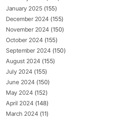
January 2025
(155)
December 2024
(155)
November 2024
(150)
October 2024
(155)
September 2024
(150)
August 2024
(155)
July 2024
(155)
June 2024
(150)
May 2024
(152)
April 2024
(148)
March 2024
(11)