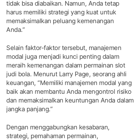
tidak bisa diabaikan. Namun, Anda tetap
harus memiliki strategi yang kuat untuk
memaksimalkan peluang kemenangan
Anda.”
Selain faktor-faktor tersebut, manajemen
modal juga menjadi kunci penting dalam
meraih kemenangan dalam permainan slot
judi bola. Menurut Larry Page, seorang ahli
keuangan, “Memiliki manajemen modal yang
baik akan membantu Anda mengontrol risiko
dan memaksimalkan keuntungan Anda dalam
jangka panjang.”
Dengan menggabungkan kesabaran,
strategi, pemahaman permainan,