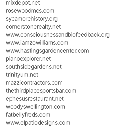
mixdepot.net
rosewoodmcs.com
sycamorehistory.org
cornerstonerealty.net
www.consciousnessandbiofeedback.org
www.iamzowilliams.com
www.hastingsgardencenter.com
pianoexplorer.net
southsidegardens.net
trinityum.net
mazzicontractors.com
thethirdplacesportsbar.com
ephesusrestaurant.net
woodyswellington.com
fatbellyfreds.com
www.elpatiodesigns.com