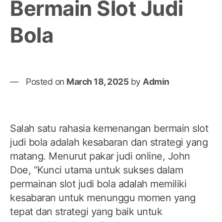
Bermain Slot Judi
Bola
Posted on
March 18, 2025
by
Admin
Salah satu rahasia kemenangan bermain slot
judi bola adalah kesabaran dan strategi yang
matang. Menurut pakar judi online, John
Doe, “Kunci utama untuk sukses dalam
permainan slot judi bola adalah memiliki
kesabaran untuk menunggu momen yang
tepat dan strategi yang baik untuk