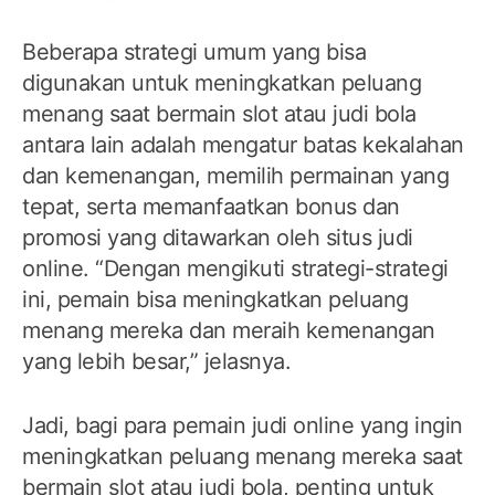
Beberapa strategi umum yang bisa
digunakan untuk meningkatkan peluang
menang saat bermain slot atau judi bola
antara lain adalah mengatur batas kekalahan
dan kemenangan, memilih permainan yang
tepat, serta memanfaatkan bonus dan
promosi yang ditawarkan oleh situs judi
online. “Dengan mengikuti strategi-strategi
ini, pemain bisa meningkatkan peluang
menang mereka dan meraih kemenangan
yang lebih besar,” jelasnya.
Jadi, bagi para pemain judi online yang ingin
meningkatkan peluang menang mereka saat
bermain slot atau judi bola, penting untuk