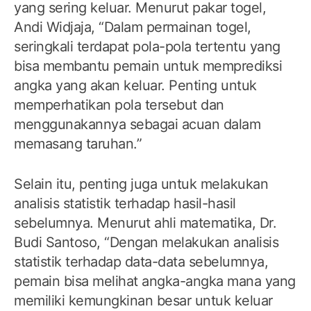
yang sering keluar. Menurut pakar togel,
Andi Widjaja, “Dalam permainan togel,
seringkali terdapat pola-pola tertentu yang
bisa membantu pemain untuk memprediksi
angka yang akan keluar. Penting untuk
memperhatikan pola tersebut dan
menggunakannya sebagai acuan dalam
memasang taruhan.”
Selain itu, penting juga untuk melakukan
analisis statistik terhadap hasil-hasil
sebelumnya. Menurut ahli matematika, Dr.
Budi Santoso, “Dengan melakukan analisis
statistik terhadap data-data sebelumnya,
pemain bisa melihat angka-angka mana yang
memiliki kemungkinan besar untuk keluar