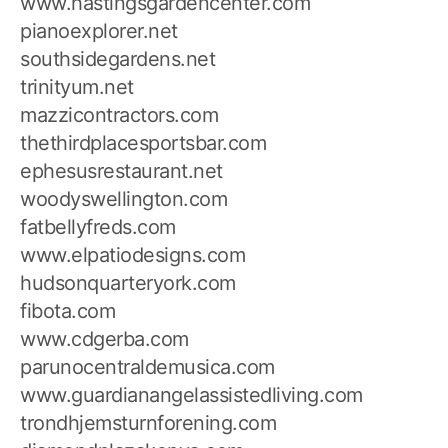
www.hastingsgardencenter.com
pianoexplorer.net
southsidegardens.net
trinityum.net
mazzicontractors.com
thethirdplacesportsbar.com
ephesusrestaurant.net
woodyswellington.com
fatbellyfreds.com
www.elpatiodesigns.com
hudsonquarteryork.com
fibota.com
www.cdgerba.com
parunocentraldemusica.com
www.guardianangelassistedliving.com
trondhjemsturnforening.com