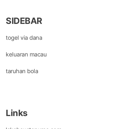
SIDEBAR
togel via dana
keluaran macau
taruhan bola
Links