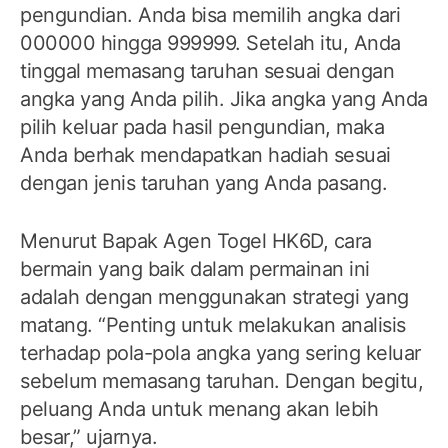
pengundian. Anda bisa memilih angka dari
000000 hingga 999999. Setelah itu, Anda
tinggal memasang taruhan sesuai dengan
angka yang Anda pilih. Jika angka yang Anda
pilih keluar pada hasil pengundian, maka
Anda berhak mendapatkan hadiah sesuai
dengan jenis taruhan yang Anda pasang.
Menurut Bapak Agen Togel HK6D, cara
bermain yang baik dalam permainan ini
adalah dengan menggunakan strategi yang
matang. “Penting untuk melakukan analisis
terhadap pola-pola angka yang sering keluar
sebelum memasang taruhan. Dengan begitu,
peluang Anda untuk menang akan lebih
besar,” ujarnya.