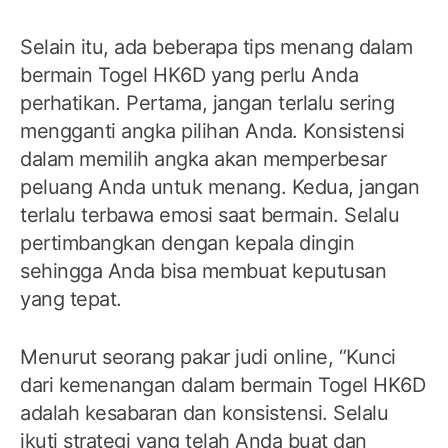
Selain itu, ada beberapa tips menang dalam
bermain Togel HK6D yang perlu Anda
perhatikan. Pertama, jangan terlalu sering
mengganti angka pilihan Anda. Konsistensi
dalam memilih angka akan memperbesar
peluang Anda untuk menang. Kedua, jangan
terlalu terbawa emosi saat bermain. Selalu
pertimbangkan dengan kepala dingin
sehingga Anda bisa membuat keputusan
yang tepat.
Menurut seorang pakar judi online, “Kunci
dari kemenangan dalam bermain Togel HK6D
adalah kesabaran dan konsistensi. Selalu
ikuti strategi yang telah Anda buat dan