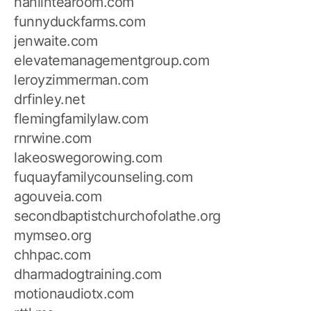
hanlintearoom.com
funnyduckfarms.com
jenwaite.com
elevatemanagementgroup.com
leroyzimmerman.com
drfinley.net
flemingfamilylaw.com
rnrwine.com
lakeoswegorowing.com
fuquayfamilycounseling.com
agouveia.com
secondbaptistchurchofolathe.org
mymseo.org
chhpac.com
dharmadogtraining.com
motionaudiotx.com