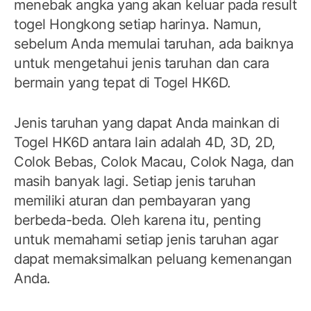
menebak angka yang akan keluar pada result
togel Hongkong setiap harinya. Namun,
sebelum Anda memulai taruhan, ada baiknya
untuk mengetahui jenis taruhan dan cara
bermain yang tepat di Togel HK6D.
Jenis taruhan yang dapat Anda mainkan di
Togel HK6D antara lain adalah 4D, 3D, 2D,
Colok Bebas, Colok Macau, Colok Naga, dan
masih banyak lagi. Setiap jenis taruhan
memiliki aturan dan pembayaran yang
berbeda-beda. Oleh karena itu, penting
untuk memahami setiap jenis taruhan agar
dapat memaksimalkan peluang kemenangan
Anda.