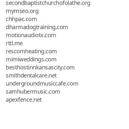
secondbaptistchurchofolathe.org
mymseo.org
chhpac.com
dharmadogtraining.com
motionaudiotx.com
rttl.me
rescomheating.com
mimiweddings.com
besthostinnkansascity.com
smithdentalcare.net
undergroundmusiccafe.com
samhubermusic.com
apexfence.net