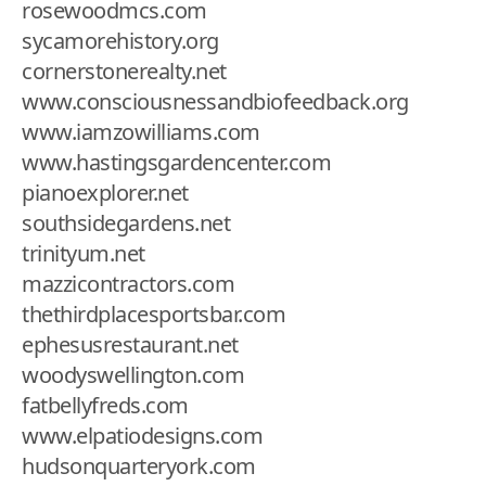
rosewoodmcs.com
sycamorehistory.org
cornerstonerealty.net
www.consciousnessandbiofeedback.org
www.iamzowilliams.com
www.hastingsgardencenter.com
pianoexplorer.net
southsidegardens.net
trinityum.net
mazzicontractors.com
thethirdplacesportsbar.com
ephesusrestaurant.net
woodyswellington.com
fatbellyfreds.com
www.elpatiodesigns.com
hudsonquarteryork.com