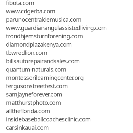
fibota.com
www.cdgerba.com
parunocentraldemusica.com
www.guardianangelassistedliving.com
trondhjemsturnforening.com
diamondplazakenya.com
tbwredlion.com
billsautorepairandsales.com
quantum-naturals.com
montessorilearningcenter.org
fergusonstreetfest.com
samjayneforever.com
matthurstphoto.com
alltheflorida.com
insidebaseballcoachesclinic.com
carsinkauai.com