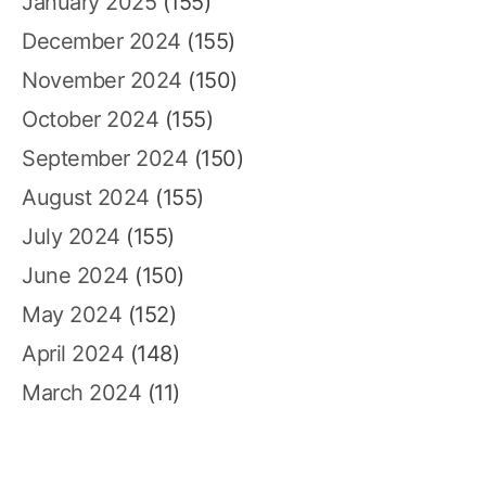
January 2025
(155)
December 2024
(155)
November 2024
(150)
October 2024
(155)
September 2024
(150)
August 2024
(155)
July 2024
(155)
June 2024
(150)
May 2024
(152)
April 2024
(148)
March 2024
(11)