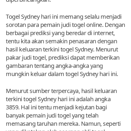
Togel Sydney hari ini memang selalu menjadi
sorotan para pemain judi togel online. Dengan
berbagai prediksi yang beredar di internet,
tentu kita akan semakin penasaran dengan
hasil keluaran terkini togel Sydney. Menurut
pakar judi togel, prediksi dapat memberikan
gambaran tentang angka-angka yang
mungkin keluar dalam togel Sydney hari ini.
Menurut sumber terpercaya, hasil keluaran
terkini togel Sydney hari ini adalah angka
3859. Hal ini tentu menjadi kejutan bagi
banyak pemain judi togel yang telah
memasang taruhan mereka. Namun, seperti