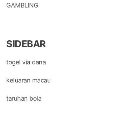
GAMBLING
SIDEBAR
togel via dana
keluaran macau
taruhan bola