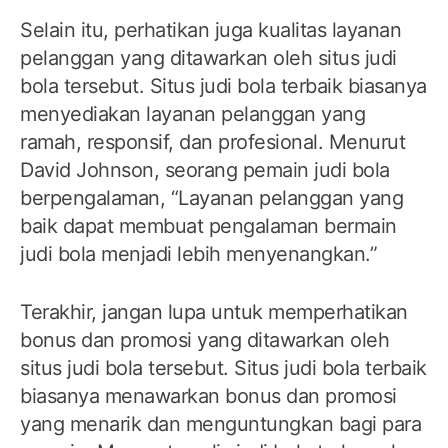
Selain itu, perhatikan juga kualitas layanan
pelanggan yang ditawarkan oleh situs judi
bola tersebut. Situs judi bola terbaik biasanya
menyediakan layanan pelanggan yang
ramah, responsif, dan profesional. Menurut
David Johnson, seorang pemain judi bola
berpengalaman, “Layanan pelanggan yang
baik dapat membuat pengalaman bermain
judi bola menjadi lebih menyenangkan.”
Terakhir, jangan lupa untuk memperhatikan
bonus dan promosi yang ditawarkan oleh
situs judi bola tersebut. Situs judi bola terbaik
biasanya menawarkan bonus dan promosi
yang menarik dan menguntungkan bagi para