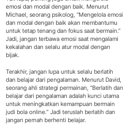
emosi dan modal dengan baik. Menurut
Michael, seorang psikolog, “Mengelola emosi
dan modal dengan baik akan membantumu
untuk tetap tenang dan fokus saat bermain.”
Jadi, jangan terbawa emosi saat mengalami
kekalahan dan selalu atur modal dengan
bijak.
Terakhir, jangan lupa untuk selalu berlatih
dan belajar dari pengalaman. Menurut David,
seorang ahli strategi permainan, “Berlatih dan
belajar dari pengalaman adalah kunci utama
untuk meningkatkan kemampuan bermain
judi bola online.” Jadi teruslah berlatih dan
jangan pernah berhenti belajar.