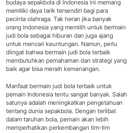
budaya sepakbola di Indonesia ini memang
memiliki daya tarik tersendiri bagi para
pecinta olahraga. Tak heran jika banyak
orang Indonesia yang memilih untuk bermain
judi bola sebagai hiburan dan juga ajang
untuk mencari keuntungan. Namun, perlu
diingat bahwa bermain judi bola terbaik
membutuhkan pemahaman dan strategi yang
baik agar bisa meraih kemenangan.
Manfaat bermain judi bola terbaik untuk
pemain Indonesia tentu sangat banyak. Salah
satunya adalah meningkatkan pengetahuan
tentang dunia sepakbola. Dengan terlibat
dalam taruhan bola, pemain akan lebih
memperhatikan perkembangan tim-tim