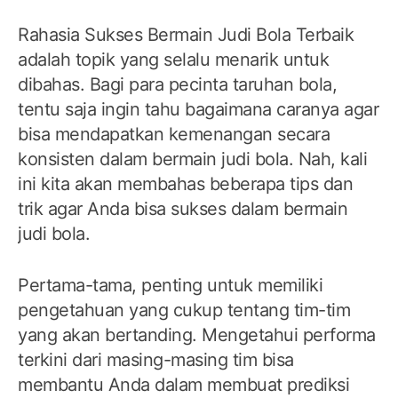
Rahasia Sukses Bermain Judi Bola Terbaik
adalah topik yang selalu menarik untuk
dibahas. Bagi para pecinta taruhan bola,
tentu saja ingin tahu bagaimana caranya agar
bisa mendapatkan kemenangan secara
konsisten dalam bermain judi bola. Nah, kali
ini kita akan membahas beberapa tips dan
trik agar Anda bisa sukses dalam bermain
judi bola.
Pertama-tama, penting untuk memiliki
pengetahuan yang cukup tentang tim-tim
yang akan bertanding. Mengetahui performa
terkini dari masing-masing tim bisa
membantu Anda dalam membuat prediksi