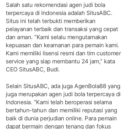
Salah satu rekomendasi agen judi bola
terpercaya di Indonesia adalah SitusABC.
Situs ini telah terbukti memberikan
pelayanan terbaik dan transaksi yang cepat
dan aman. “Kami selalu mengutamakan
kepuasan dan keamanan para pemain kami.
Kami memiliki lisensi resmi dan tim customer
service yang siap membantu 24 jam,” kata
CEO SitusABC, Budi.
Selain SitusABC, ada juga AgenBola88 yang
juga merupakan agen judi bola terpercaya di
Indonesia. “Kami telah beroperasi selama
bertahun-tahun dan memiliki reputasi yang
baik di dunia perjudian online. Para pemain
dapat bermain dengan tenang dan fokus