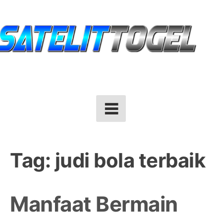
Skip
to
content
Tag:
judi bola terbaik
Manfaat Bermain