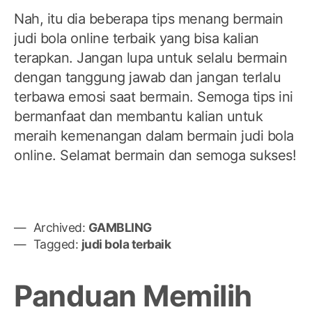
Nah, itu dia beberapa tips menang bermain
judi bola online terbaik yang bisa kalian
terapkan. Jangan lupa untuk selalu bermain
dengan tanggung jawab dan jangan terlalu
terbawa emosi saat bermain. Semoga tips ini
bermanfaat dan membantu kalian untuk
meraih kemenangan dalam bermain judi bola
online. Selamat bermain dan semoga sukses!
Archived:
GAMBLING
Tagged:
judi bola terbaik
Panduan Memilih