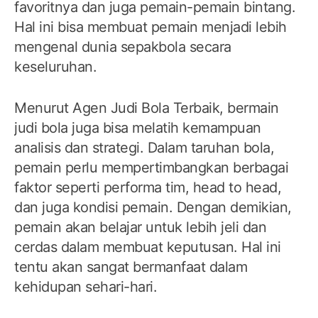
favoritnya dan juga pemain-pemain bintang.
Hal ini bisa membuat pemain menjadi lebih
mengenal dunia sepakbola secara
keseluruhan.
Menurut Agen Judi Bola Terbaik, bermain
judi bola juga bisa melatih kemampuan
analisis dan strategi. Dalam taruhan bola,
pemain perlu mempertimbangkan berbagai
faktor seperti performa tim, head to head,
dan juga kondisi pemain. Dengan demikian,
pemain akan belajar untuk lebih jeli dan
cerdas dalam membuat keputusan. Hal ini
tentu akan sangat bermanfaat dalam
kehidupan sehari-hari.