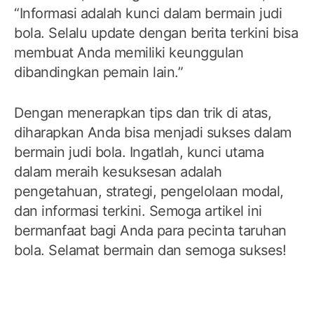
“Informasi adalah kunci dalam bermain judi
bola. Selalu update dengan berita terkini bisa
membuat Anda memiliki keunggulan
dibandingkan pemain lain.”
Dengan menerapkan tips dan trik di atas,
diharapkan Anda bisa menjadi sukses dalam
bermain judi bola. Ingatlah, kunci utama
dalam meraih kesuksesan adalah
pengetahuan, strategi, pengelolaan modal,
dan informasi terkini. Semoga artikel ini
bermanfaat bagi Anda para pecinta taruhan
bola. Selamat bermain dan semoga sukses!