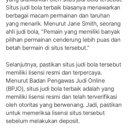
Situs judi bola terbaik biasanya menawarkan
berbagai macam permainan dan taruhan
yang menarik. Menurut Jane Smith, seorang
ahli judi bola, “Pemain yang memiliki banyak
pilihan permainan cenderung lebih puas dan
betah bermain di situs tersebut.”
Selanjutnya, pastikan situs judi bola tersebut
memiliki lisensi resmi dan terpercaya.
Menurut Badan Pengawas Judi Online
(BPJO), situs judi bola terbaik adalah yang
memiliki lisensi resmi dan telah terverifikasi
oleh otoritas yang berwenang. Jadi, pastikan
untuk memeriksa lisensi situs tersebut
sebelum melakukan deposit.