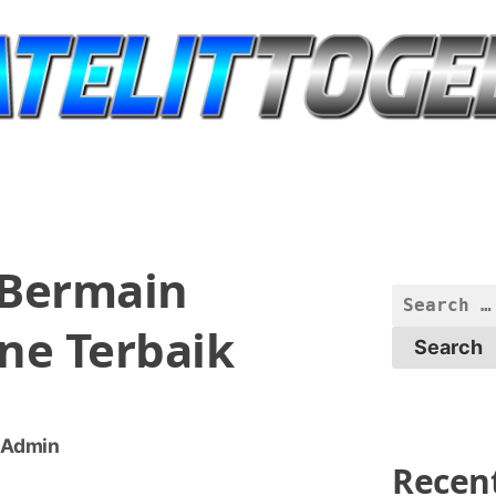
 Bermain
Search
for:
ine Terbaik
Admin
Recent