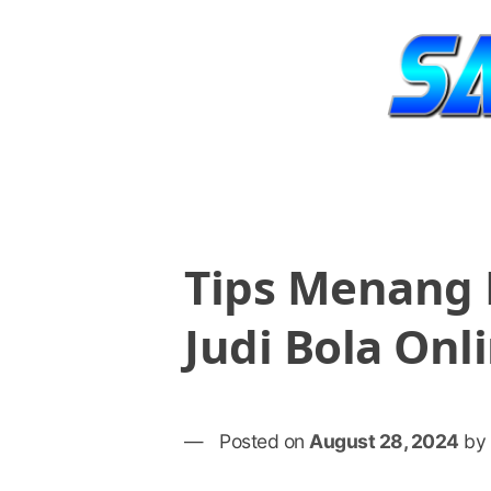
Skip
to
content
Tips Menang
Judi Bola Onl
Posted on
August 28, 2024
by