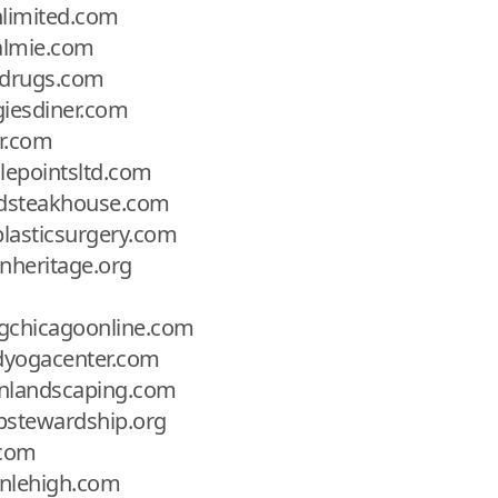
nlimited.com
almie.com
drugs.com
iesdiner.com
r.com
epointsltd.com
rdsteakhouse.com
plasticsurgery.com
nheritage.org
g
gchicagoonline.com
yogacenter.com
nlandscaping.com
pstewardship.org
.com
nlehigh.com