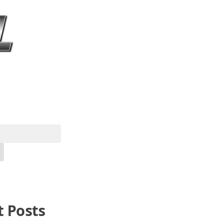
 Posts