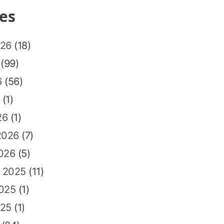
es
026
(18)
(99)
6
(56)
(1)
26
(1)
2026
(7)
026
(5)
 2025
(11)
2025
(1)
025
(1)