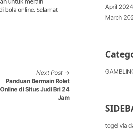
an untuk meraih
April 202
 bola online. Selamat
March 20
Categ
GAMBLIN
Next
Next Post
post:
Panduan Bermain Rolet
Online di Situs Judi Bri 24
Jam
SIDEB
togel via 