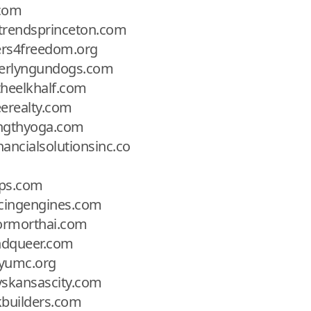
.com
trendsprinceton.com
rs4freedom.org
erlyngundogs.com
theelkhalf.com
eerealty.com
ngthyoga.com
ancialsolutionsinc.co
aps.com
cingengines.com
ormorthai.com
ndqueer.com
yumc.org
yskansascity.com
kbuilders.com