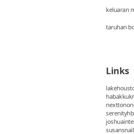
keluaran 
taruhan bo
Links
lakehous
habakkuk
nexttonon
serenityhb
joshuainte
susansnai