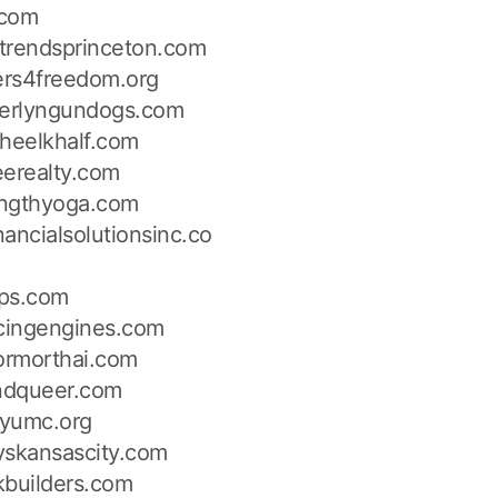
.com
trendsprinceton.com
rs4freedom.org
erlyngundogs.com
theelkhalf.com
eerealty.com
engthyoga.com
ancialsolutionsinc.co
aps.com
cingengines.com
rmorthai.com
ndqueer.com
yumc.org
yskansascity.com
kbuilders.com