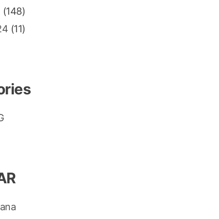
4
(148)
24
(11)
ories
G
AR
dana