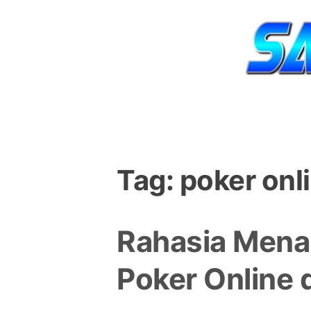
Skip
to
content
Tag:
poker onl
Rahasia Mena
Poker Online 