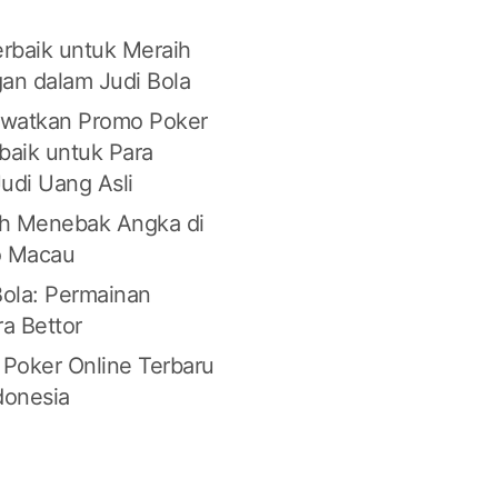
erbaik untuk Meraih
n dalam Judi Bola
watkan Promo Poker
baik untuk Para
udi Uang Asli
h Menebak Angka di
o Macau
Bola: Permainan
ra Bettor
 Poker Online Terbaru
donesia