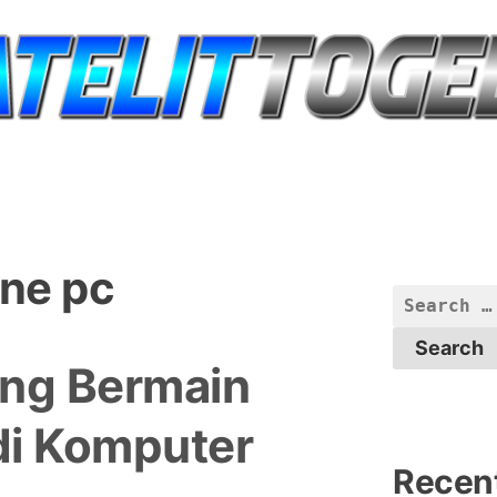
ine pc
Search
for:
ng Bermain
di Komputer
Recen