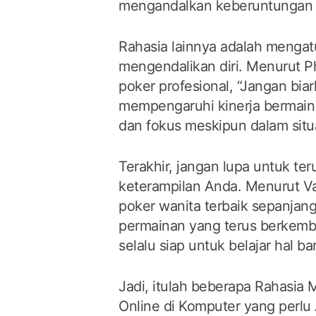
mengandalkan keberuntungan 
Rahasia lainnya adalah mengat
mengendalikan diri. Menurut P
poker profesional, “Jangan bi
mempengaruhi kinerja bermain
dan fokus meskipun dalam situas
Terakhir, jangan lupa untuk te
keterampilan Anda. Menurut V
poker wanita terbaik sepanjan
permainan yang terus berkem
selalu siap untuk belajar hal bar
Jadi, itulah beberapa Rahasia
Online di Komputer yang perlu 