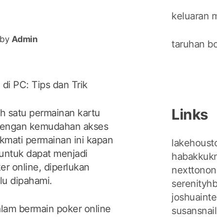
keluaran 
by
Admin
taruhan bo
di PC: Tips dan Trik
Links
ah satu permainan kartu
. Dengan kemudahan akses
kmati permainan ini kapan
lakehous
 untuk dapat menjadi
habakkuk
r online, diperlukan
nexttonon
lu dipahami.
serenityhb
joshuainte
alam bermain poker online
susansnai