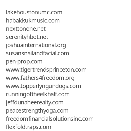
lakehoustonumc.com
habakkukmusic.com
nexttonone.net
serenityhbot.net
joshuainternational.org
susansnailandfacial.com
pen-prop.com
www.tigertrendsprinceton.com
www.fathers4freedom.org
www.topperlyngundogs.com
runningoftheelkhalf.com
jeffdunaheerealty.com
peacestrengthyoga.com
freedomfinancialsolutionsinc.com
flexfoldtraps.com