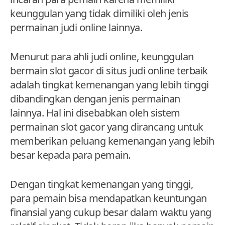
keunggulan yang tidak dimiliki oleh jenis
permainan judi online lainnya.
Menurut para ahli judi online, keunggulan
bermain slot gacor di situs judi online terbaik
adalah tingkat kemenangan yang lebih tinggi
dibandingkan dengan jenis permainan
lainnya. Hal ini disebabkan oleh sistem
permainan slot gacor yang dirancang untuk
memberikan peluang kemenangan yang lebih
besar kepada para pemain.
Dengan tingkat kemenangan yang tinggi,
para pemain bisa mendapatkan keuntungan
finansial yang cukup besar dalam waktu yang