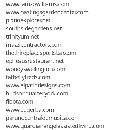
www.iamzowilliams.com
www.hastingsgardencenter.com
pianoexplorer.net
southsidegardens.net
trinityum.net
mazzicontractors.com
thethirdplacesportsbar.com
ephesusrestaurant.net
woodyswellington.com
fatbellyfreds.com
www.elpatiodesigns.com
hudsonquarteryork.com
fibota.com
www.cdgerba.com
parunocentraldemusica.com
www.guardianangelassistedliving.com