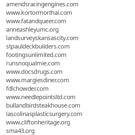
amendsracingengines.com
www.kortormorthai.com
www.fatandqueer.com
anneashleyumc.org
landsurveyskansascity.com
stpauldeckbuilders.com
footingsunlimited.com
runsnoqualmie.com
www.docsdrugs.com
www.margiesdiner.com
fdlchowder.com
www.needlepointsltd.com
bullandbirdsteakhouse.com
lascolinasplasticsurgery.com
www.cliftonheritage.org
sma43.org