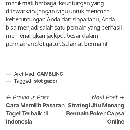
menikmati berbagai keuntungan yang
ditawarkan. Jangan ragu untuk mencoba
keberuntungan Anda dan siapa tahu, Anda
bisa menjadi salah satu pemain yang berhasil
memenangkan jackpot besar dalam
permainan slot gacor. Selamat bermain!
Archived:
GAMBLING
Tagged:
slot gacor
Post
Previous
N
Previous Post
Next Post
post:
po
Cara Memilih Pasaran
Strategi Jitu Menang
navigation
Togel Terbaik di
Bermain Poker Capsa
Indonesia
Online