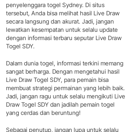
penyelenggara togel Sydney. Di situs
tersebut, Anda bisa melihat hasil Live Draw
secara langsung dan akurat. Jadi, jangan
lewatkan kesempatan untuk selalu update
dengan informasi terbaru seputar Live Draw
Togel SDY.
Dalam dunia togel, informasi terkini memang
sangat berharga. Dengan mengetahui hasil
Live Draw Togel SDY, para pemain bisa
membuat strategi permainan yang lebih baik.
Jadi, jangan ragu untuk selalu mengikuti Live
Draw Togel SDY dan jadilah pemain togel
yang cerdas dan beruntung!
Sebagai penutup, jangan lupa untuk selalu