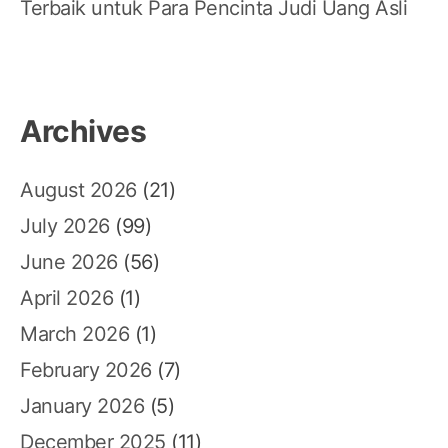
Terbaik untuk Para Pencinta Judi Uang Asli
Archives
August 2026
(21)
July 2026
(99)
June 2026
(56)
April 2026
(1)
March 2026
(1)
February 2026
(7)
January 2026
(5)
December 2025
(11)