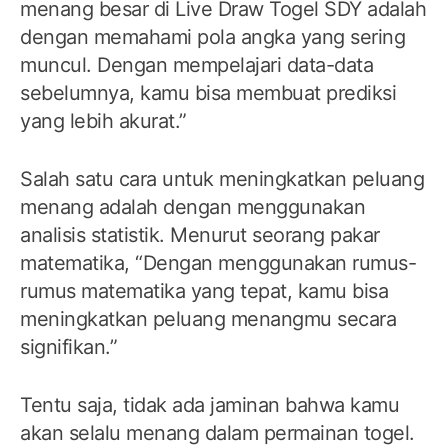
menang besar di Live Draw Togel SDY adalah
dengan memahami pola angka yang sering
muncul. Dengan mempelajari data-data
sebelumnya, kamu bisa membuat prediksi
yang lebih akurat.”
Salah satu cara untuk meningkatkan peluang
menang adalah dengan menggunakan
analisis statistik. Menurut seorang pakar
matematika, “Dengan menggunakan rumus-
rumus matematika yang tepat, kamu bisa
meningkatkan peluang menangmu secara
signifikan.”
Tentu saja, tidak ada jaminan bahwa kamu
akan selalu menang dalam permainan togel.