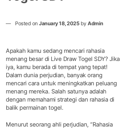
Posted on
January 18, 2025
by
Admin
Apakah kamu sedang mencari rahasia
menang besar di Live Draw Togel SDY? Jika
iya, kamu berada di tempat yang tepat!
Dalam dunia perjudian, banyak orang
mencari cara untuk meningkatkan peluang
menang mereka. Salah satunya adalah
dengan memahami strategi dan rahasia di
balik permainan togel.
Menurut seorang ahli perjudian, “Rahasia