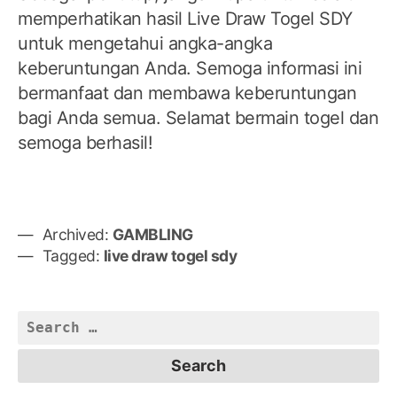
memperhatikan hasil Live Draw Togel SDY
untuk mengetahui angka-angka
keberuntungan Anda. Semoga informasi ini
bermanfaat dan membawa keberuntungan
bagi Anda semua. Selamat bermain togel dan
semoga berhasil!
Archived:
GAMBLING
Tagged:
live draw togel sdy
Search
for: