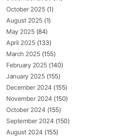
October 2025
(1)
August 2025
(1)
May 2025
(84)
April 2025
(133)
March 2025
(155)
February 2025
(140)
January 2025
(155)
December 2024
(155)
November 2024
(150)
October 2024
(155)
September 2024
(150)
August 2024
(155)