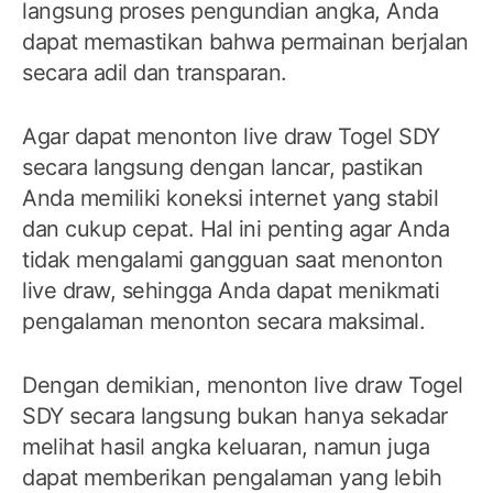
langsung proses pengundian angka, Anda
dapat memastikan bahwa permainan berjalan
secara adil dan transparan.
Agar dapat menonton live draw Togel SDY
secara langsung dengan lancar, pastikan
Anda memiliki koneksi internet yang stabil
dan cukup cepat. Hal ini penting agar Anda
tidak mengalami gangguan saat menonton
live draw, sehingga Anda dapat menikmati
pengalaman menonton secara maksimal.
Dengan demikian, menonton live draw Togel
SDY secara langsung bukan hanya sekadar
melihat hasil angka keluaran, namun juga
dapat memberikan pengalaman yang lebih