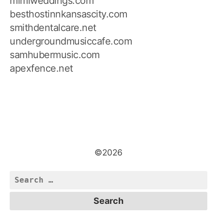
mimiweddings.com
besthostinnkansascity.com
smithdentalcare.net
undergroundmusiccafe.com
samhubermusic.com
apexfence.net
©2026
Search
for: