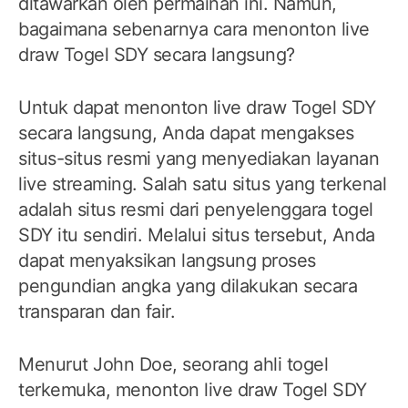
ditawarkan oleh permainan ini. Namun,
bagaimana sebenarnya cara menonton live
draw Togel SDY secara langsung?
Untuk dapat menonton live draw Togel SDY
secara langsung, Anda dapat mengakses
situs-situs resmi yang menyediakan layanan
live streaming. Salah satu situs yang terkenal
adalah situs resmi dari penyelenggara togel
SDY itu sendiri. Melalui situs tersebut, Anda
dapat menyaksikan langsung proses
pengundian angka yang dilakukan secara
transparan dan fair.
Menurut John Doe, seorang ahli togel
terkemuka, menonton live draw Togel SDY