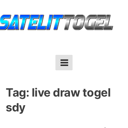
Skip
to
content
Tag:
live draw togel
sdy