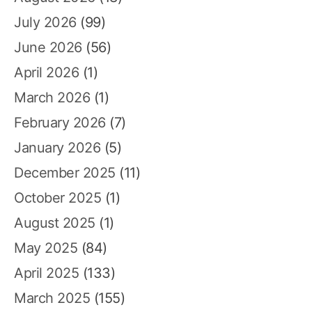
July 2026
(99)
June 2026
(56)
April 2026
(1)
March 2026
(1)
February 2026
(7)
January 2026
(5)
December 2025
(11)
October 2025
(1)
August 2025
(1)
May 2025
(84)
April 2025
(133)
March 2025
(155)