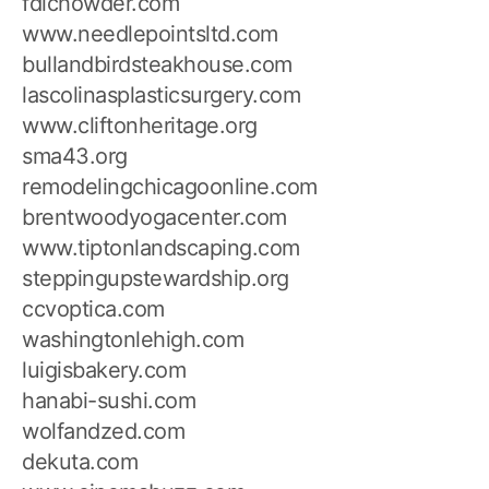
fdlchowder.com
www.needlepointsltd.com
bullandbirdsteakhouse.com
lascolinasplasticsurgery.com
www.cliftonheritage.org
sma43.org
remodelingchicagoonline.com
brentwoodyogacenter.com
www.tiptonlandscaping.com
steppingupstewardship.org
ccvoptica.com
washingtonlehigh.com
luigisbakery.com
hanabi-sushi.com
wolfandzed.com
dekuta.com