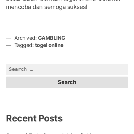
mencoba dan semoga sukses!
Archived:
GAMBLING
Tagged:
togel online
Search
for:
Recent Posts