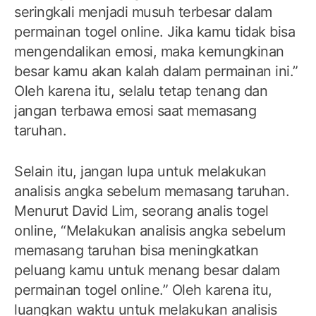
seringkali menjadi musuh terbesar dalam
permainan togel online. Jika kamu tidak bisa
mengendalikan emosi, maka kemungkinan
besar kamu akan kalah dalam permainan ini.”
Oleh karena itu, selalu tetap tenang dan
jangan terbawa emosi saat memasang
taruhan.
Selain itu, jangan lupa untuk melakukan
analisis angka sebelum memasang taruhan.
Menurut David Lim, seorang analis togel
online, “Melakukan analisis angka sebelum
memasang taruhan bisa meningkatkan
peluang kamu untuk menang besar dalam
permainan togel online.” Oleh karena itu,
luangkan waktu untuk melakukan analisis