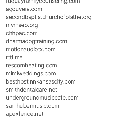
fuquayfamilycounseling.com
agouveia.com
secondbaptistchurchofolathe.org
mymseo.org
chhpac.com
dharmadogtraining.com
motionaudiotx.com
rttl.me
rescomheating.com
mimiweddings.com
besthostinnkansascity.com
smithdentalcare.net
undergroundmusiccafe.com
samhubermusic.com
apexfence.net