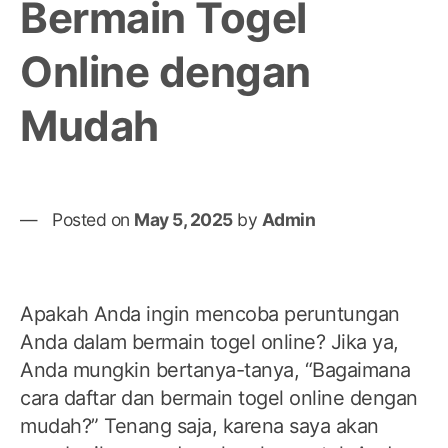
Bermain Togel
Online dengan
Mudah
Posted on
May 5, 2025
by
Admin
Apakah Anda ingin mencoba peruntungan
Anda dalam bermain togel online? Jika ya,
Anda mungkin bertanya-tanya, “Bagaimana
cara daftar dan bermain togel online dengan
mudah?” Tenang saja, karena saya akan