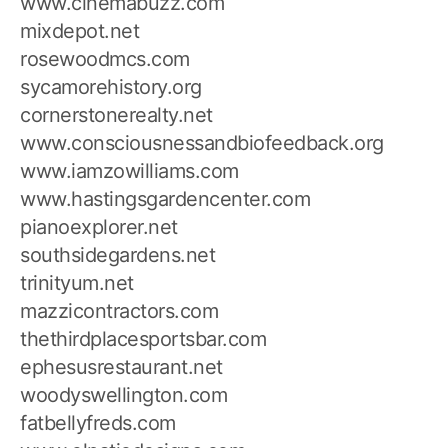
www.cinemabuzz.com
mixdepot.net
rosewoodmcs.com
sycamorehistory.org
cornerstonerealty.net
www.consciousnessandbiofeedback.org
www.iamzowilliams.com
www.hastingsgardencenter.com
pianoexplorer.net
southsidegardens.net
trinityum.net
mazzicontractors.com
thethirdplacesportsbar.com
ephesusrestaurant.net
woodyswellington.com
fatbellyfreds.com