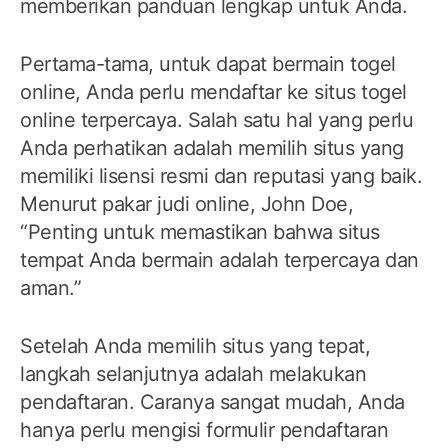
memberikan panduan lengkap untuk Anda.
Pertama-tama, untuk dapat bermain togel
online, Anda perlu mendaftar ke situs togel
online terpercaya. Salah satu hal yang perlu
Anda perhatikan adalah memilih situs yang
memiliki lisensi resmi dan reputasi yang baik.
Menurut pakar judi online, John Doe,
“Penting untuk memastikan bahwa situs
tempat Anda bermain adalah terpercaya dan
aman.”
Setelah Anda memilih situs yang tepat,
langkah selanjutnya adalah melakukan
pendaftaran. Caranya sangat mudah, Anda
hanya perlu mengisi formulir pendaftaran