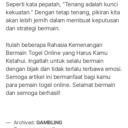
Seperti kata pepatah, “Tenang adalah kunci
kekuatan.” Dengan tetap tenang, pikiran kita
akan lebih jernih dalam membuat keputusan
dan strategi bermain.
Itulah beberapa Rahasia Kemenangan
Bermain Togel Online yang Harus Kamu
Ketahui. Ingatlah untuk selalu bermain
dengan bijak dan tidak terlalu terbawa emosi.
Semoga artikel ini bermanfaat bagi kamu
para pemain togel online. Selamat bermain
dan semoga berhasil!
Archived:
GAMBLING