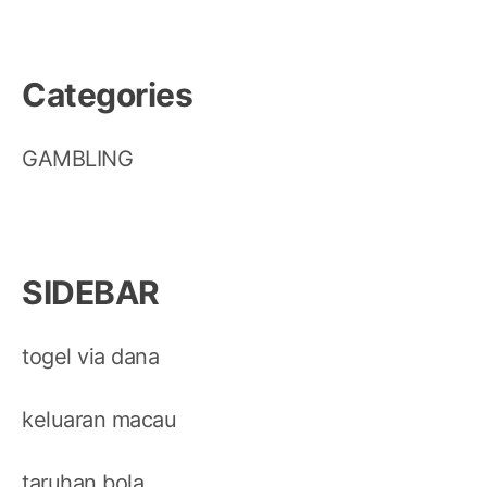
Categories
GAMBLING
SIDEBAR
togel via dana
keluaran macau
taruhan bola