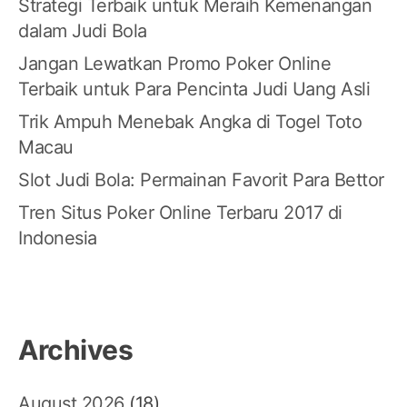
Strategi Terbaik untuk Meraih Kemenangan
dalam Judi Bola
Jangan Lewatkan Promo Poker Online
Terbaik untuk Para Pencinta Judi Uang Asli
Trik Ampuh Menebak Angka di Togel Toto
Macau
Slot Judi Bola: Permainan Favorit Para Bettor
Tren Situs Poker Online Terbaru 2017 di
Indonesia
Archives
August 2026
(18)