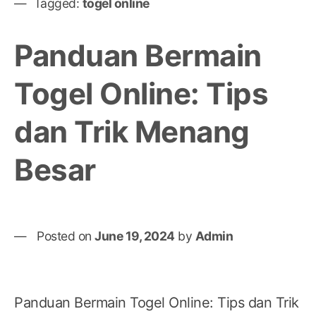
Tagged:
togel online
Panduan Bermain
Togel Online: Tips
dan Trik Menang
Besar
Posted on
June 19, 2024
by
Admin
Panduan Bermain Togel Online: Tips dan Trik