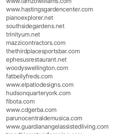
www.iamzowilliams.com
www.hastingsgardencenter.com
pianoexplorer.net
southsidegardens.net
trinityum.net
mazzicontractors.com
thethirdplacesportsbar.com
ephesusrestaurant.net
woodyswellington.com
fatbellyfreds.com
www.elpatiodesigns.com
hudsonquarteryork.com
fibota.com
www.cdgerba.com
parunocentraldemusica.com
www.guardianangelassistedliving.com