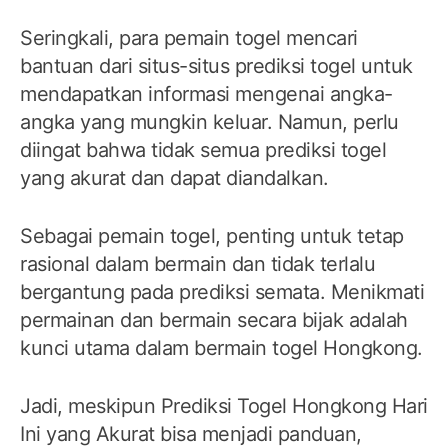
Seringkali, para pemain togel mencari
bantuan dari situs-situs prediksi togel untuk
mendapatkan informasi mengenai angka-
angka yang mungkin keluar. Namun, perlu
diingat bahwa tidak semua prediksi togel
yang akurat dan dapat diandalkan.
Sebagai pemain togel, penting untuk tetap
rasional dalam bermain dan tidak terlalu
bergantung pada prediksi semata. Menikmati
permainan dan bermain secara bijak adalah
kunci utama dalam bermain togel Hongkong.
Jadi, meskipun Prediksi Togel Hongkong Hari
Ini yang Akurat bisa menjadi panduan,