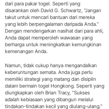
dari para pakar togel. Seperti yang
disarankan oleh David G. Schwartz, “Jangan
takut untuk mencari bantuan dari mereka
yang lebih berpengalaman daripada Anda.”
Dengan mendengarkan nasihat dari para ahli,
Anda dapat memperoleh wawasan yang
berharga untuk meningkatkan kemungkinan
kemenangan Anda.
Namun, tidak cukup hanya mengandalkan
keberuntungan semata. Anda juga perlu
memiliki strategi yang matang dan disiplin
dalam bermain togel Hongkong. Seperti yang
diungkapkan oleh Brian Tracy, “Sukses
adalah kebiasaan yang dibangun melalui
tindakan-tindakan kecil yang diulang-ulang.”