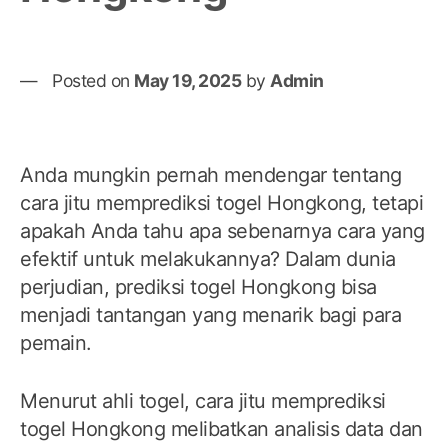
Posted on
May 19, 2025
by
Admin
Anda mungkin pernah mendengar tentang
cara jitu memprediksi togel Hongkong, tetapi
apakah Anda tahu apa sebenarnya cara yang
efektif untuk melakukannya? Dalam dunia
perjudian, prediksi togel Hongkong bisa
menjadi tantangan yang menarik bagi para
pemain.
Menurut ahli togel, cara jitu memprediksi
togel Hongkong melibatkan analisis data dan