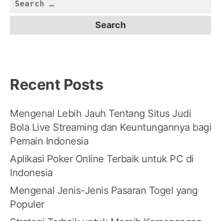
Search
for:
Recent Posts
Mengenal Lebih Jauh Tentang Situs Judi
Bola Live Streaming dan Keuntungannya bagi
Pemain Indonesia
Aplikasi Poker Online Terbaik untuk PC di
Indonesia
Mengenal Jenis-Jenis Pasaran Togel yang
Populer