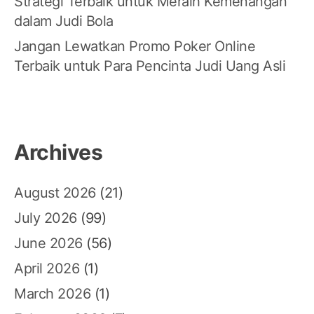
Strategi Terbaik untuk Meraih Kemenangan
dalam Judi Bola
Jangan Lewatkan Promo Poker Online
Terbaik untuk Para Pencinta Judi Uang Asli
Archives
August 2026
(21)
July 2026
(99)
June 2026
(56)
April 2026
(1)
March 2026
(1)