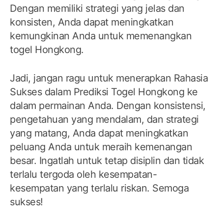
Dengan memiliki strategi yang jelas dan
konsisten, Anda dapat meningkatkan
kemungkinan Anda untuk memenangkan
togel Hongkong.
Jadi, jangan ragu untuk menerapkan Rahasia
Sukses dalam Prediksi Togel Hongkong ke
dalam permainan Anda. Dengan konsistensi,
pengetahuan yang mendalam, dan strategi
yang matang, Anda dapat meningkatkan
peluang Anda untuk meraih kemenangan
besar. Ingatlah untuk tetap disiplin dan tidak
terlalu tergoda oleh kesempatan-
kesempatan yang terlalu riskan. Semoga
sukses!