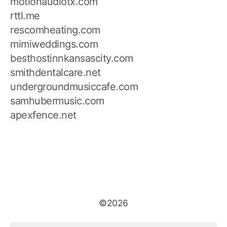
motionaudiotx.com
rttl.me
rescomheating.com
mimiweddings.com
besthostinnkansascity.com
smithdentalcare.net
undergroundmusiccafe.com
samhubermusic.com
apexfence.net
©2026