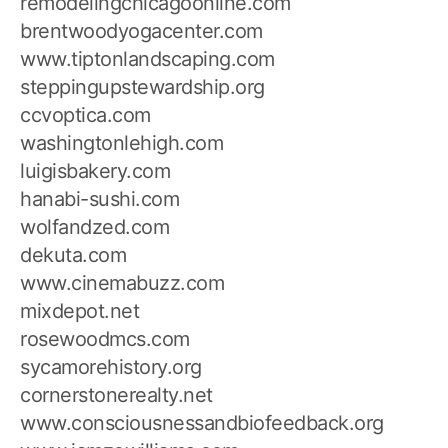
remodelingchicagoonline.com
brentwoodyogacenter.com
www.tiptonlandscaping.com
steppingupstewardship.org
ccvoptica.com
washingtonlehigh.com
luigisbakery.com
hanabi-sushi.com
wolfandzed.com
dekuta.com
www.cinemabuzz.com
mixdepot.net
rosewoodmcs.com
sycamorehistory.org
cornerstonerealty.net
www.consciousnessandbiofeedback.org