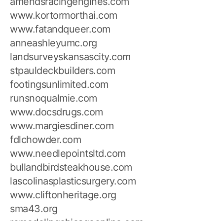
amendsracingengines.com
www.kortormorthai.com
www.fatandqueer.com
anneashleyumc.org
landsurveyskansascity.com
stpauldeckbuilders.com
footingsunlimited.com
runsnoqualmie.com
www.docsdrugs.com
www.margiesdiner.com
fdlchowder.com
www.needlepointsltd.com
bullandbirdsteakhouse.com
lascolinasplasticsurgery.com
www.cliftonheritage.org
sma43.org