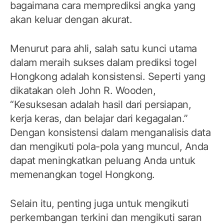
bagaimana cara memprediksi angka yang
akan keluar dengan akurat.
Menurut para ahli, salah satu kunci utama
dalam meraih sukses dalam prediksi togel
Hongkong adalah konsistensi. Seperti yang
dikatakan oleh John R. Wooden,
“Kesuksesan adalah hasil dari persiapan,
kerja keras, dan belajar dari kegagalan.”
Dengan konsistensi dalam menganalisis data
dan mengikuti pola-pola yang muncul, Anda
dapat meningkatkan peluang Anda untuk
memenangkan togel Hongkong.
Selain itu, penting juga untuk mengikuti
perkembangan terkini dan mengikuti saran