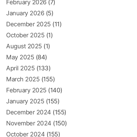
February 2026
(7)
January 2026
(5)
December 2025
(11)
October 2025
(1)
August 2025
(1)
May 2025
(84)
April 2025
(133)
March 2025
(155)
February 2025
(140)
January 2025
(155)
December 2024
(155)
November 2024
(150)
October 2024
(155)