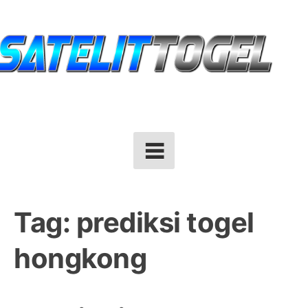
Skip
to
content
Tag:
prediksi togel
hongkong