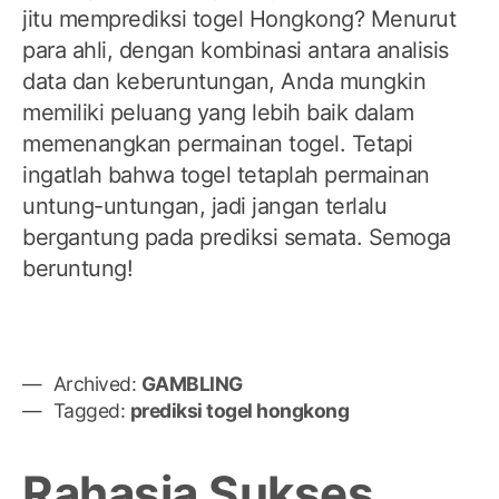
jitu memprediksi togel Hongkong? Menurut
para ahli, dengan kombinasi antara analisis
data dan keberuntungan, Anda mungkin
memiliki peluang yang lebih baik dalam
memenangkan permainan togel. Tetapi
ingatlah bahwa togel tetaplah permainan
untung-untungan, jadi jangan terlalu
bergantung pada prediksi semata. Semoga
beruntung!
Archived:
GAMBLING
Tagged:
prediksi togel hongkong
Rahasia Sukses