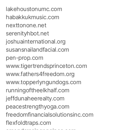
lakehoustonumc.com
habakkukmusic.com
nexttonone.net
serenityhbot.net
joshuainternational.org
susansnailandfacial.com
pen-prop.com
www.tigertrendsprinceton.com
www.fathers4freedom.org
www.topperlyngundogs.com
runningoftheelkhalf.com
jeffdunaheerealty.com
peacestrengthyoga.com
freedomfinancialsolutionsinc.com
flexfoldtraps.com