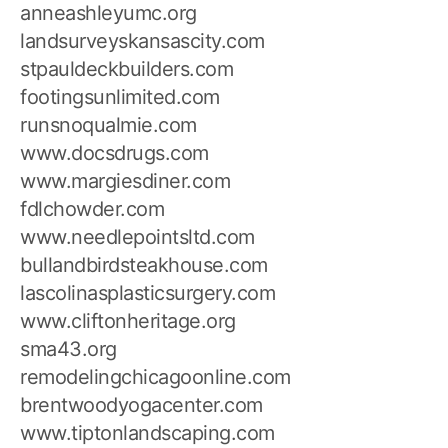
anneashleyumc.org
landsurveyskansascity.com
stpauldeckbuilders.com
footingsunlimited.com
runsnoqualmie.com
www.docsdrugs.com
www.margiesdiner.com
fdlchowder.com
www.needlepointsltd.com
bullandbirdsteakhouse.com
lascolinasplasticsurgery.com
www.cliftonheritage.org
sma43.org
remodelingchicagoonline.com
brentwoodyogacenter.com
www.tiptonlandscaping.com