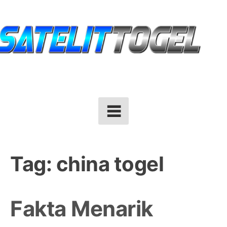
Skip
to
content
Tag:
china togel
Fakta Menarik