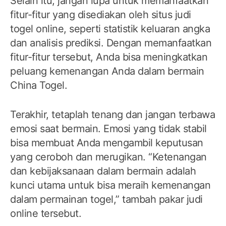
Selain itu, jangan lupa untuk memanfaatkan
fitur-fitur yang disediakan oleh situs judi
togel online, seperti statistik keluaran angka
dan analisis prediksi. Dengan memanfaatkan
fitur-fitur tersebut, Anda bisa meningkatkan
peluang kemenangan Anda dalam bermain
China Togel.
Terakhir, tetaplah tenang dan jangan terbawa
emosi saat bermain. Emosi yang tidak stabil
bisa membuat Anda mengambil keputusan
yang ceroboh dan merugikan. “Ketenangan
dan kebijaksanaan dalam bermain adalah
kunci utama untuk bisa meraih kemenangan
dalam permainan togel,” tambah pakar judi
online tersebut.