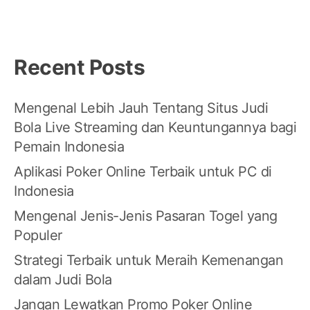
Recent Posts
Mengenal Lebih Jauh Tentang Situs Judi
Bola Live Streaming dan Keuntungannya bagi
Pemain Indonesia
Aplikasi Poker Online Terbaik untuk PC di
Indonesia
Mengenal Jenis-Jenis Pasaran Togel yang
Populer
Strategi Terbaik untuk Meraih Kemenangan
dalam Judi Bola
Jangan Lewatkan Promo Poker Online