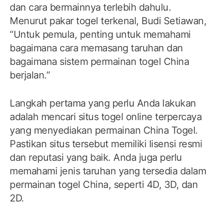
dan cara bermainnya terlebih dahulu.
Menurut pakar togel terkenal, Budi Setiawan,
“Untuk pemula, penting untuk memahami
bagaimana cara memasang taruhan dan
bagaimana sistem permainan togel China
berjalan.”
Langkah pertama yang perlu Anda lakukan
adalah mencari situs togel online terpercaya
yang menyediakan permainan China Togel.
Pastikan situs tersebut memiliki lisensi resmi
dan reputasi yang baik. Anda juga perlu
memahami jenis taruhan yang tersedia dalam
permainan togel China, seperti 4D, 3D, dan
2D.