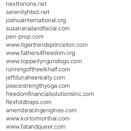
nexttonone.net
serenityhbot.net
joshuainternational.org
susansnailandfacial.com
pen-prop.com
www.tigertrendsprinceton.com
www.fathers4freedom.org
www.topperlyngundogs.com
runningoftheelkhalf.com
jeffdunaheerealty.com
peacestrengthyoga.com
freedomfinancialsolutionsinc.com
flexfoldtraps.com
amendsracingengines.com
www.kortormorthai.com
www.fatandqueer.com