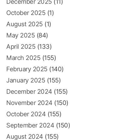
December 2025
(11)
October 2025
(1)
August 2025
(1)
May 2025
(84)
April 2025
(133)
March 2025
(155)
February 2025
(140)
January 2025
(155)
December 2024
(155)
November 2024
(150)
October 2024
(155)
September 2024
(150)
August 2024
(155)