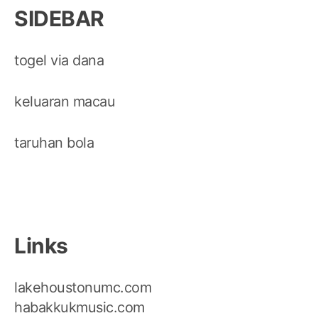
SIDEBAR
togel via dana
keluaran macau
taruhan bola
Links
lakehoustonumc.com
habakkukmusic.com