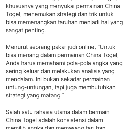
khususnya yang menyukai permainan China
Togel, menemukan strategi dan trik untuk
bisa memenangkan taruhan menjadi hal yang
sangat penting.
Menurut seorang pakar judi online, “Untuk
bisa menang dalam permainan China Togel,
Anda harus memahami pola-pola angka yang
sering keluar dan melakukan analisis yang
mendalam. Ini bukan sekadar permainan
untung-untungan, tapi juga membutuhkan
strategi yang matang.”
Salah satu rahasia utama dalam bermain
China Togel adalah konsistensi dalam
memilih angka dan memasang taruhan.