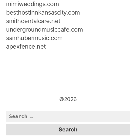
mimiweddings.com
besthostinnkansascity.com
smithdentalcare.net
undergroundmusiccafe.com
samhubermusic.com
apexfence.net
©2026
Search
for: