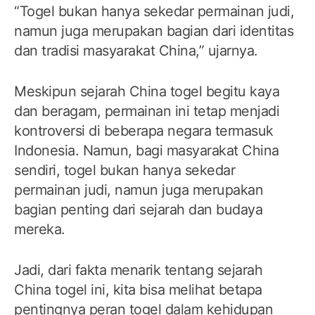
“Togel bukan hanya sekedar permainan judi,
namun juga merupakan bagian dari identitas
dan tradisi masyarakat China,” ujarnya.
Meskipun sejarah China togel begitu kaya
dan beragam, permainan ini tetap menjadi
kontroversi di beberapa negara termasuk
Indonesia. Namun, bagi masyarakat China
sendiri, togel bukan hanya sekedar
permainan judi, namun juga merupakan
bagian penting dari sejarah dan budaya
mereka.
Jadi, dari fakta menarik tentang sejarah
China togel ini, kita bisa melihat betapa
pentingnya peran togel dalam kehidupan