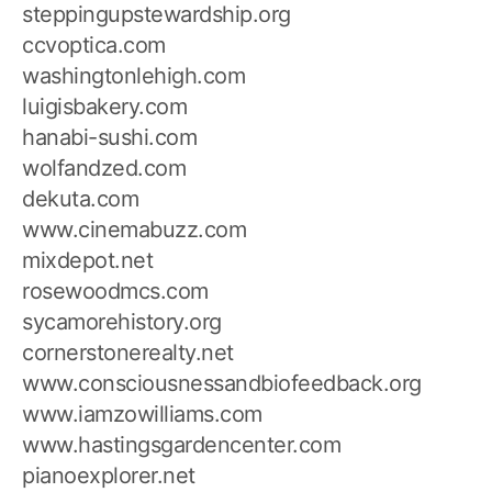
steppingupstewardship.org
ccvoptica.com
washingtonlehigh.com
luigisbakery.com
hanabi-sushi.com
wolfandzed.com
dekuta.com
www.cinemabuzz.com
mixdepot.net
rosewoodmcs.com
sycamorehistory.org
cornerstonerealty.net
www.consciousnessandbiofeedback.org
www.iamzowilliams.com
www.hastingsgardencenter.com
pianoexplorer.net