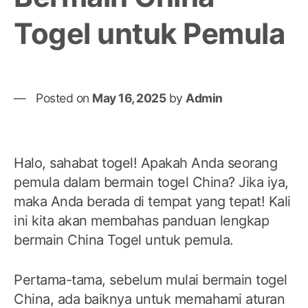
Togel untuk Pemula
Posted on
May 16, 2025
by
Admin
Halo, sahabat togel! Apakah Anda seorang
pemula dalam bermain togel China? Jika iya,
maka Anda berada di tempat yang tepat! Kali
ini kita akan membahas panduan lengkap
bermain China Togel untuk pemula.
Pertama-tama, sebelum mulai bermain togel
China, ada baiknya untuk memahami aturan