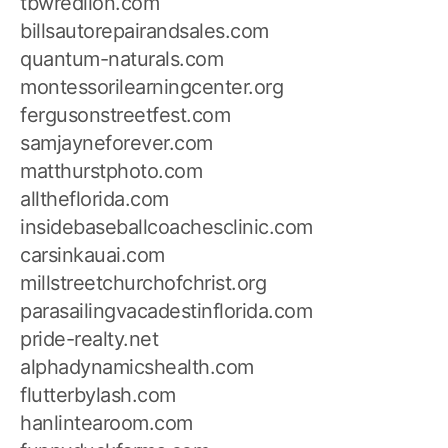
tbwredlion.com
billsautorepairandsales.com
quantum-naturals.com
montessorilearningcenter.org
fergusonstreetfest.com
samjayneforever.com
matthurstphoto.com
alltheflorida.com
insidebaseballcoachesclinic.com
carsinkauai.com
millstreetchurchofchrist.org
parasailingvacadestinflorida.com
pride-realty.net
alphadynamicshealth.com
flutterbylash.com
hanlintearoom.com