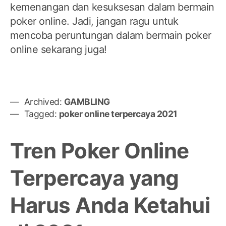
kemenangan dan kesuksesan dalam bermain
poker online. Jadi, jangan ragu untuk
mencoba peruntungan dalam bermain poker
online sekarang juga!
Archived:
GAMBLING
Tagged:
poker online terpercaya 2021
Tren Poker Online
Terpercaya yang
Harus Anda Ketahui