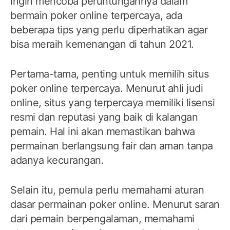
ingin mencoba peruntungannya dalam
bermain poker online terpercaya, ada
beberapa tips yang perlu diperhatikan agar
bisa meraih kemenangan di tahun 2021.
Pertama-tama, penting untuk memilih situs
poker online terpercaya. Menurut ahli judi
online, situs yang terpercaya memiliki lisensi
resmi dan reputasi yang baik di kalangan
pemain. Hal ini akan memastikan bahwa
permainan berlangsung fair dan aman tanpa
adanya kecurangan.
Selain itu, pemula perlu memahami aturan
dasar permainan poker online. Menurut saran
dari pemain berpengalaman, memahami