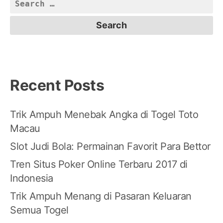
Search
for:
Recent Posts
Trik Ampuh Menebak Angka di Togel Toto
Macau
Slot Judi Bola: Permainan Favorit Para Bettor
Tren Situs Poker Online Terbaru 2017 di
Indonesia
Trik Ampuh Menang di Pasaran Keluaran
Semua Togel