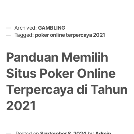
Archived:
GAMBLING
Tagged:
poker online terpercaya 2021
Panduan Memilih
Situs Poker Online
Terpercaya di Tahun
2021
Posted on
September 8, 2024
by
Admin