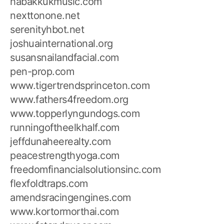
habakkukmusic.com
nexttonone.net
serenityhbot.net
joshuainternational.org
susansnailandfacial.com
pen-prop.com
www.tigertrendsprinceton.com
www.fathers4freedom.org
www.topperlyngundogs.com
runningoftheelkhalf.com
jeffdunaheerealty.com
peacestrengthyoga.com
freedomfinancialsolutionsinc.com
flexfoldtraps.com
amendsracingengines.com
www.kortormorthai.com