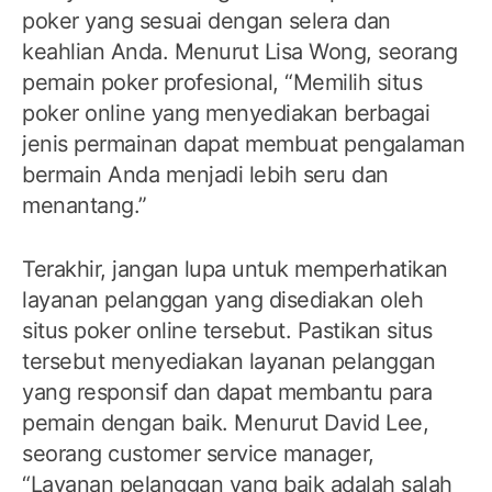
poker yang sesuai dengan selera dan
keahlian Anda. Menurut Lisa Wong, seorang
pemain poker profesional, “Memilih situs
poker online yang menyediakan berbagai
jenis permainan dapat membuat pengalaman
bermain Anda menjadi lebih seru dan
menantang.”
Terakhir, jangan lupa untuk memperhatikan
layanan pelanggan yang disediakan oleh
situs poker online tersebut. Pastikan situs
tersebut menyediakan layanan pelanggan
yang responsif dan dapat membantu para
pemain dengan baik. Menurut David Lee,
seorang customer service manager,
“Layanan pelanggan yang baik adalah salah