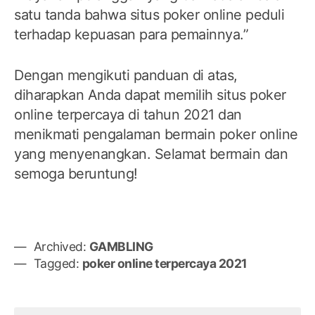
satu tanda bahwa situs poker online peduli
terhadap kepuasan para pemainnya.”
Dengan mengikuti panduan di atas,
diharapkan Anda dapat memilih situs poker
online terpercaya di tahun 2021 dan
menikmati pengalaman bermain poker online
yang menyenangkan. Selamat bermain dan
semoga beruntung!
Archived:
GAMBLING
Tagged:
poker online terpercaya 2021