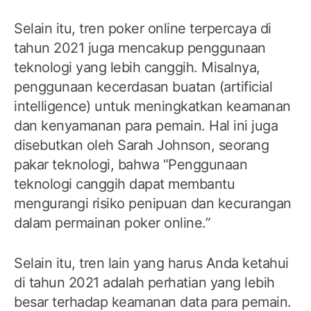
Selain itu, tren poker online terpercaya di
tahun 2021 juga mencakup penggunaan
teknologi yang lebih canggih. Misalnya,
penggunaan kecerdasan buatan (artificial
intelligence) untuk meningkatkan keamanan
dan kenyamanan para pemain. Hal ini juga
disebutkan oleh Sarah Johnson, seorang
pakar teknologi, bahwa “Penggunaan
teknologi canggih dapat membantu
mengurangi risiko penipuan dan kecurangan
dalam permainan poker online.”
Selain itu, tren lain yang harus Anda ketahui
di tahun 2021 adalah perhatian yang lebih
besar terhadap keamanan data para pemain.