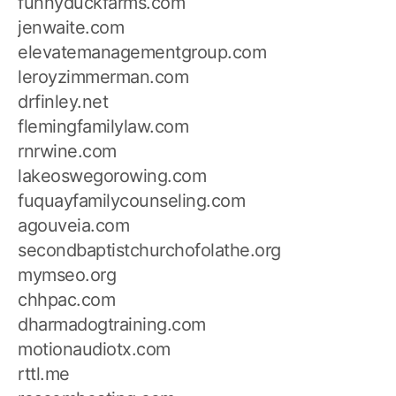
funnyduckfarms.com
jenwaite.com
elevatemanagementgroup.com
leroyzimmerman.com
drfinley.net
flemingfamilylaw.com
rnrwine.com
lakeoswegorowing.com
fuquayfamilycounseling.com
agouveia.com
secondbaptistchurchofolathe.org
mymseo.org
chhpac.com
dharmadogtraining.com
motionaudiotx.com
rttl.me