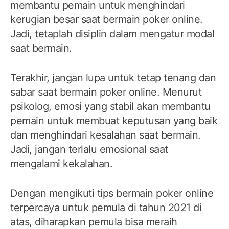
membantu pemain untuk menghindari
kerugian besar saat bermain poker online.
Jadi, tetaplah disiplin dalam mengatur modal
saat bermain.
Terakhir, jangan lupa untuk tetap tenang dan
sabar saat bermain poker online. Menurut
psikolog, emosi yang stabil akan membantu
pemain untuk membuat keputusan yang baik
dan menghindari kesalahan saat bermain.
Jadi, jangan terlalu emosional saat
mengalami kekalahan.
Dengan mengikuti tips bermain poker online
terpercaya untuk pemula di tahun 2021 di
atas, diharapkan pemula bisa meraih