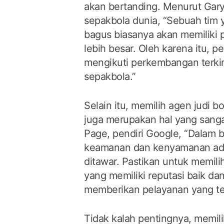
akan bertanding. Menurut Gary
sepakbola dunia, “Sebuah tim 
bagus biasanya akan memiliki
lebih besar. Oleh karena itu, p
mengikuti perkembangan terkin
sepakbola.”
Selain itu, memilih agen judi b
juga merupakan hal yang sanga
Page, pendiri Google, “Dalam b
keamanan dan kenyamanan adal
ditawar. Pastikan untuk memilih
yang memiliki reputasi baik dan
memberikan pelayanan yang ter
Tidak kalah pentingnya, memilik