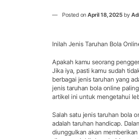
Posted on
April 18, 2025
by
Ad
Inilah Jenis Taruhan Bola Onlin
Apakah kamu seorang penggema
Jika iya, pasti kamu sudah tida
berbagai jenis taruhan yang a
jenis taruhan bola online palin
artikel ini untuk mengetahui leb
Salah satu jenis taruhan bola o
adalah taruhan handicap. Dalam
diunggulkan akan memberikan 