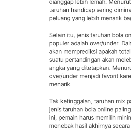
dianggap lebih lemah. Menurut
taruhan handicap sering dimin
peluang yang lebih menarik ba
Selain itu, jenis taruhan bola o
populer adalah over/under. Dal
akan memprediksi apakah total 
suatu pertandingan akan melebi
angka yang ditetapkan. Menurut
over/under menjadi favorit ka
menarik.
Tak ketinggalan, taruhan mix p
jenis taruhan bola online palin
ini, pemain harus memilih mini
menebak hasil akhirnya secar