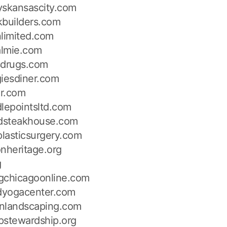
yskansascity.com
kbuilders.com
nlimited.com
lmie.com
drugs.com
iesdiner.com
r.com
epointsltd.com
rdsteakhouse.com
plasticsurgery.com
onheritage.org
g
gchicagoonline.com
dyogacenter.com
nlandscaping.com
pstewardship.org