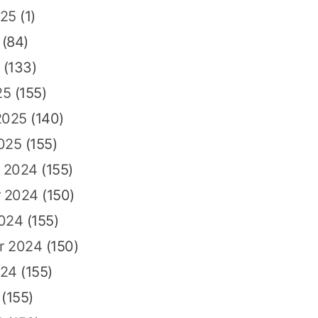
025
(1)
(84)
(133)
25
(155)
2025
(140)
025
(155)
 2024
(155)
 2024
(150)
2024
(155)
r 2024
(150)
024
(155)
(155)