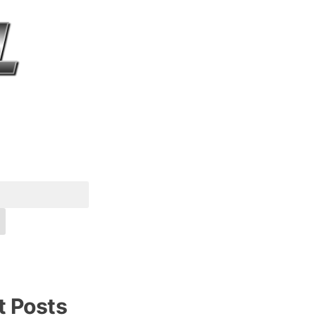
t Posts