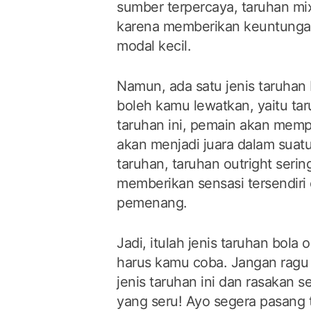
sumber terpercaya, taruhan mix 
karena memberikan keuntunga
modal kecil.
Namun, ada satu jenis taruhan 
boleh kamu lewatkan, yaitu tar
taruhan ini, pemain akan memp
akan menjadi juara dalam suatu
taruhan, taruhan outright serin
memberikan sensasi tersendir
pemenang.
Jadi, itulah jenis taruhan bola 
harus kamu coba. Jangan ragu
jenis taruhan ini dan rasakan s
yang seru! Ayo segera pasang 