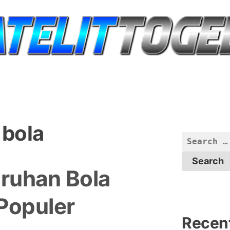
 bola
Search
for:
aruhan Bola
 Populer
Recen