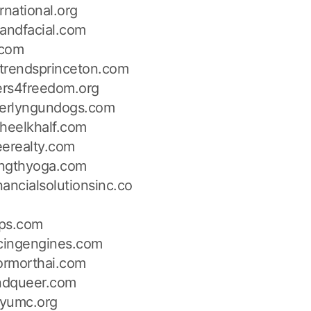
rnational.org
landfacial.com
.com
trendsprinceton.com
rs4freedom.org
erlyngundogs.com
theelkhalf.com
eerealty.com
engthyoga.com
ancialsolutionsinc.co
aps.com
cingengines.com
rmorthai.com
ndqueer.com
yumc.org