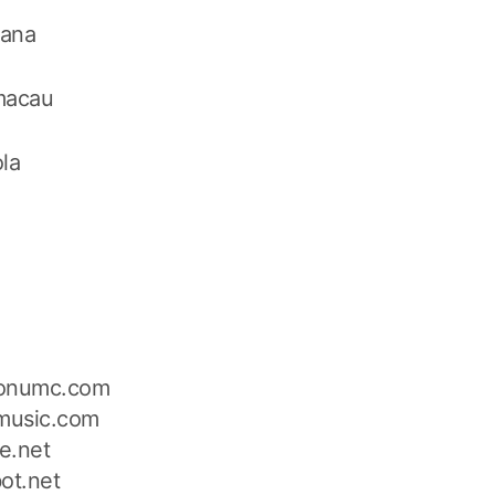
dana
macau
la
tonumc.com
music.com
e.net
ot.net