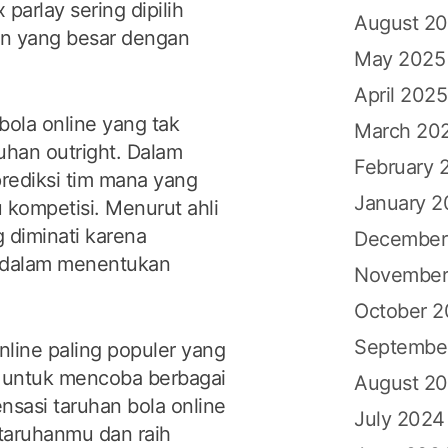
parlay sering dipilih
August 2
n yang besar dengan
May 2025
April 2025
bola online yang tak
March 20
uhan outright. Dalam
February 
rediksi tim mana yang
January 2
 kompetisi. Menurut ahli
g diminati karena
December
i dalam menentukan
November
October 
Septembe
online paling populer yang
 untuk mencoba berbagai
August 2
ensasi taruhan bola online
July 2024
taruhanmu dan raih