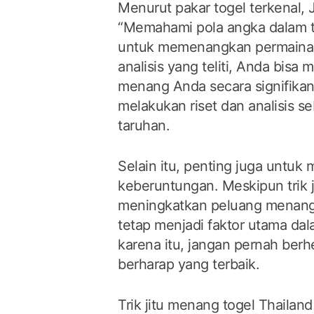
Menurut pakar togel terkenal, 
“Memahami pola angka dalam t
untuk memenangkan permainan
analisis yang teliti, Anda bisa
menang Anda secara signifikan.
melakukan riset dan analisis
taruhan.
Selain itu, penting juga untuk
keberuntungan. Meskipun trik 
meningkatkan peluang menan
tetap menjadi faktor utama da
karena itu, jangan pernah berh
berharap yang terbaik.
Trik jitu menang togel Thailand