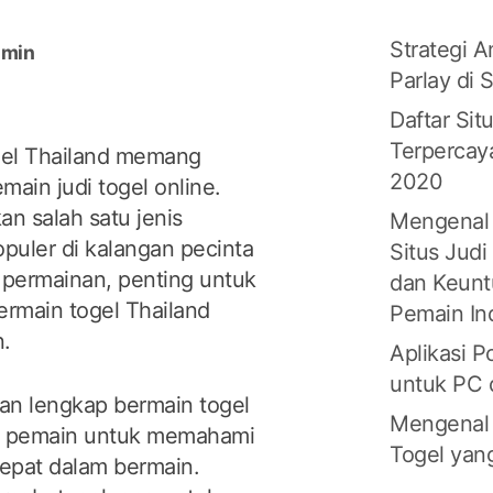
Strategi 
min
Parlay di 
Daftar Sit
Terpercay
el Thailand memang
2020
main judi togel online.
an salah satu jenis
Mengenal 
puler di kalangan pecinta
Situs Judi
 permainan, penting untuk
dan Keunt
rmain togel Thailand
Pemain In
.
Aplikasi P
untuk PC 
uan lengkap bermain togel
Mengenal 
a pemain untuk memahami
Togel yan
tepat dalam bermain.