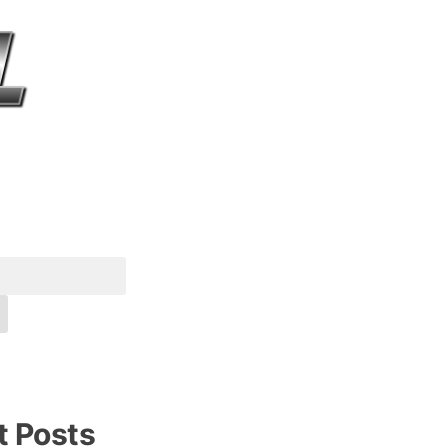
t Posts