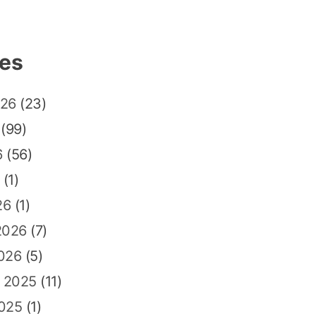
ves
026
(23)
(99)
6
(56)
(1)
26
(1)
2026
(7)
026
(5)
 2025
(11)
2025
(1)