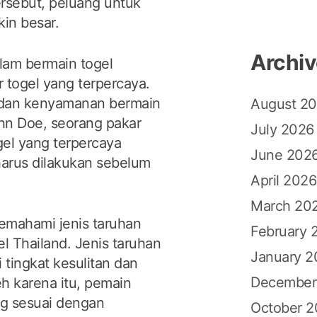
sebut, peluang untuk
in besar.
Archi
lam bermain togel
 togel yang terpercaya.
 dan kenyamanan bermain
August 2
hn Doe, seorang pakar
July 2026
gel yang terpercaya
June 202
harus dilakukan sebelum
April 2026
March 20
memahami jenis taruhan
February 
l Thailand. Jenis taruhan
January 2
 tingkat kesulitan dan
December
h karena itu, pemain
ng sesuai dengan
October 