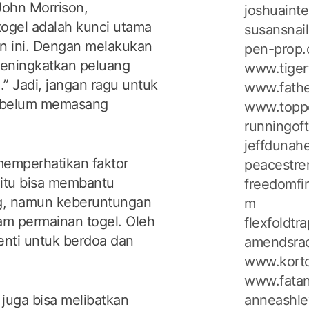
John Morrison,
joshuainte
ogel adalah kunci utama
susansnai
 ini. Dengan melakukan
pen-prop
 meningkatkan peluang
www.tiger
” Jadi, jangan ragu untuk
www.fathe
 sebelum memasang
www.topp
runningof
jeffdunah
 memperhatikan faktor
peacestr
jitu bisa membantu
freedomfin
g, namun keberuntungan
m
lam permainan togel. Oleh
flexfoldtr
enti untuk berdoa dan
amendsra
www.korto
www.fata
anneashle
 juga bisa melibatkan