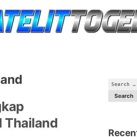
land
Search
for:
gkap
 Thailand
Recen