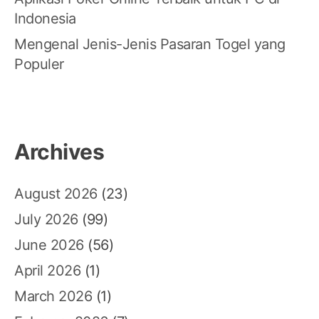
Indonesia
Mengenal Jenis-Jenis Pasaran Togel yang
Populer
Archives
August 2026
(23)
July 2026
(99)
June 2026
(56)
April 2026
(1)
March 2026
(1)