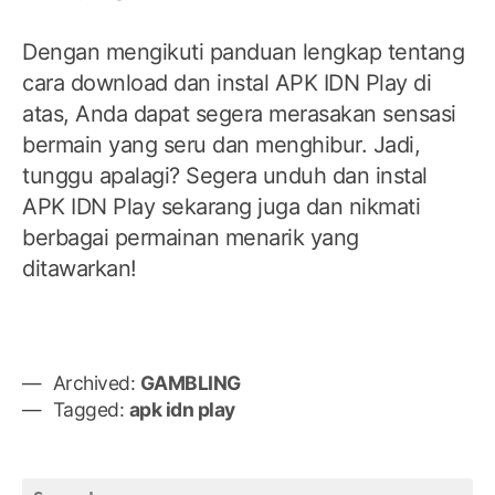
Dengan mengikuti panduan lengkap tentang
cara download dan instal APK IDN Play di
atas, Anda dapat segera merasakan sensasi
bermain yang seru dan menghibur. Jadi,
tunggu apalagi? Segera unduh dan instal
APK IDN Play sekarang juga dan nikmati
berbagai permainan menarik yang
ditawarkan!
Archived:
GAMBLING
Tagged:
apk idn play
Search