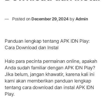
Posted on
December 29, 2024
by
Admin
Panduan lengkap tentang APK IDN Play:
Cara Download dan Instal
Halo para pecinta permainan online, apakah
Anda sudah familiar dengan APK IDN Play?
Jika belum, jangan khawatir, karena kali ini
kami akan memberikan panduan lengkap
tentang cara download dan instal APK IDN
Play.