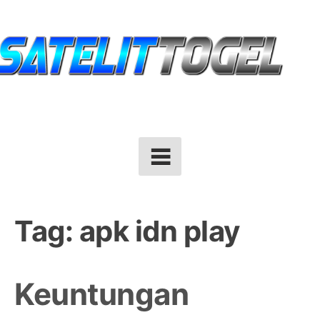
Skip
to
content
Tag:
apk idn play
Keuntungan