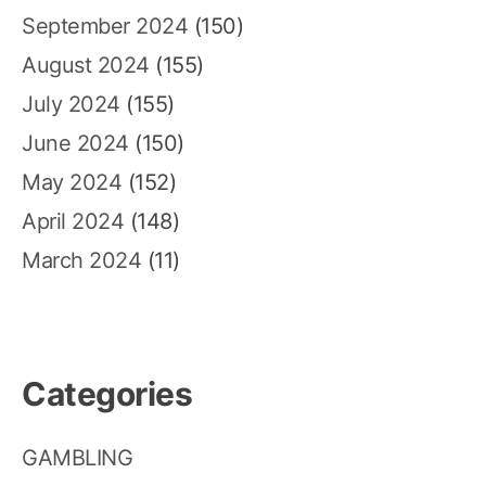
September 2024
(150)
August 2024
(155)
July 2024
(155)
June 2024
(150)
May 2024
(152)
April 2024
(148)
March 2024
(11)
Categories
GAMBLING