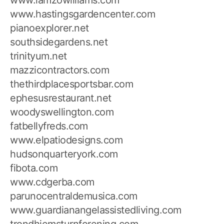
www.hastingsgardencenter.com
pianoexplorer.net
southsidegardens.net
trinityum.net
mazzicontractors.com
thethirdplacesportsbar.com
ephesusrestaurant.net
woodyswellington.com
fatbellyfreds.com
www.elpatiodesigns.com
hudsonquarteryork.com
fibota.com
www.cdgerba.com
parunocentraldemusica.com
www.guardianangelassistedliving.com
trondhjemsturnforening.com