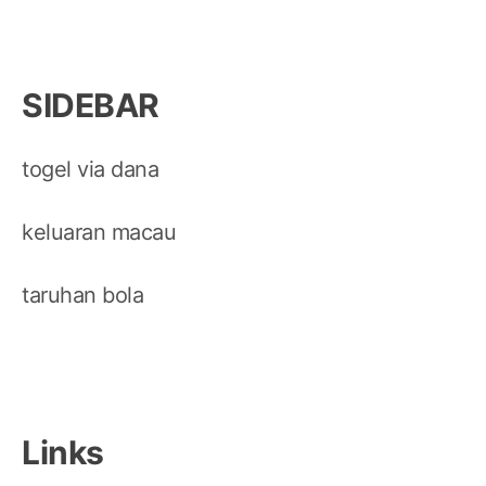
SIDEBAR
togel via dana
keluaran macau
taruhan bola
Links