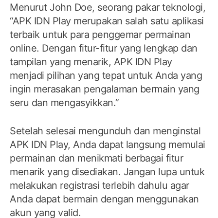
Menurut John Doe, seorang pakar teknologi,
“APK IDN Play merupakan salah satu aplikasi
terbaik untuk para penggemar permainan
online. Dengan fitur-fitur yang lengkap dan
tampilan yang menarik, APK IDN Play
menjadi pilihan yang tepat untuk Anda yang
ingin merasakan pengalaman bermain yang
seru dan mengasyikkan.”
Setelah selesai mengunduh dan menginstal
APK IDN Play, Anda dapat langsung memulai
permainan dan menikmati berbagai fitur
menarik yang disediakan. Jangan lupa untuk
melakukan registrasi terlebih dahulu agar
Anda dapat bermain dengan menggunakan
akun yang valid.