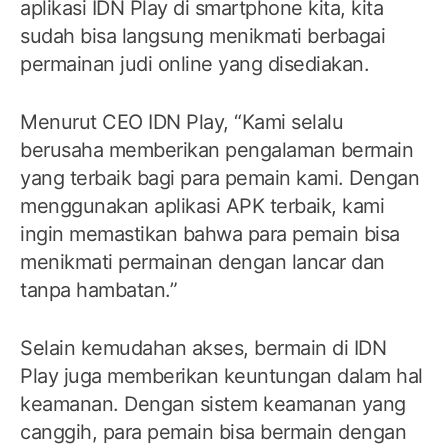
aplikasi IDN Play di smartphone kita, kita
sudah bisa langsung menikmati berbagai
permainan judi online yang disediakan.
Menurut CEO IDN Play, “Kami selalu
berusaha memberikan pengalaman bermain
yang terbaik bagi para pemain kami. Dengan
menggunakan aplikasi APK terbaik, kami
ingin memastikan bahwa para pemain bisa
menikmati permainan dengan lancar dan
tanpa hambatan.”
Selain kemudahan akses, bermain di IDN
Play juga memberikan keuntungan dalam hal
keamanan. Dengan sistem keamanan yang
canggih, para pemain bisa bermain dengan