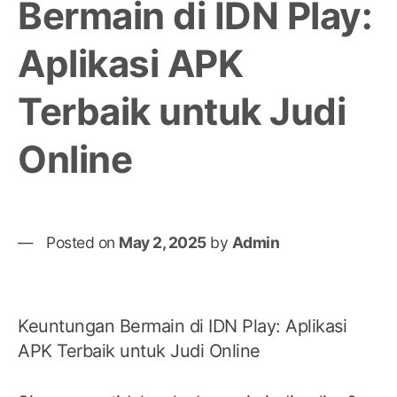
Bermain di IDN Play:
Aplikasi APK
Terbaik untuk Judi
Online
Posted on
May 2, 2025
by
Admin
Keuntungan Bermain di IDN Play: Aplikasi
APK Terbaik untuk Judi Online