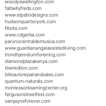
woodyswellington.com
fatbellyfreds.com
www.elpatiodesigns.com
hudsonquarteryork.com
fibota.com
www.cdgerba.com
parunocentraldemusica.com
www.guardianangelassistedliving.com
trondhjemsturnforening.com
diamondplazakenya.com
tbwredlion.com
billsautorepairandsales.com
quantum-naturals.com
montessorilearningcenter.org
fergusonstreetfest.com
samjayneforever.com