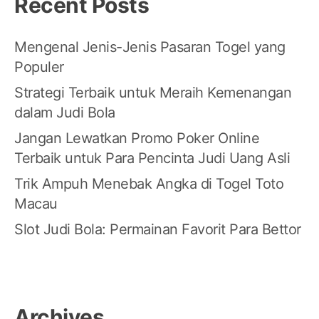
Recent Posts
Mengenal Jenis-Jenis Pasaran Togel yang
Populer
Strategi Terbaik untuk Meraih Kemenangan
dalam Judi Bola
Jangan Lewatkan Promo Poker Online
Terbaik untuk Para Pencinta Judi Uang Asli
Trik Ampuh Menebak Angka di Togel Toto
Macau
Slot Judi Bola: Permainan Favorit Para Bettor
Archives