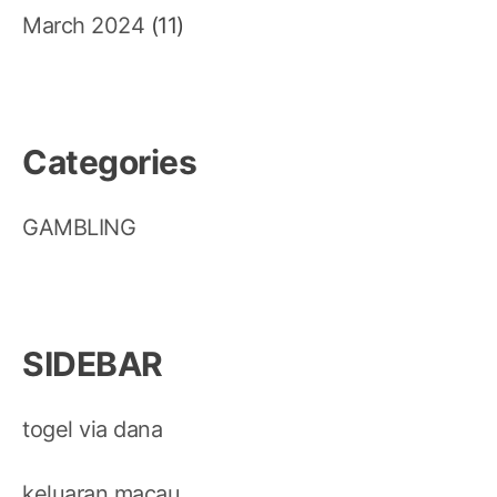
March 2024
(11)
Categories
GAMBLING
SIDEBAR
togel via dana
keluaran macau