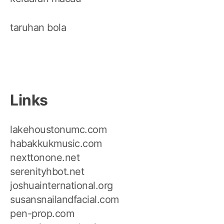
taruhan bola
Links
lakehoustonumc.com
habakkukmusic.com
nexttonone.net
serenityhbot.net
joshuainternational.org
susansnailandfacial.com
pen-prop.com