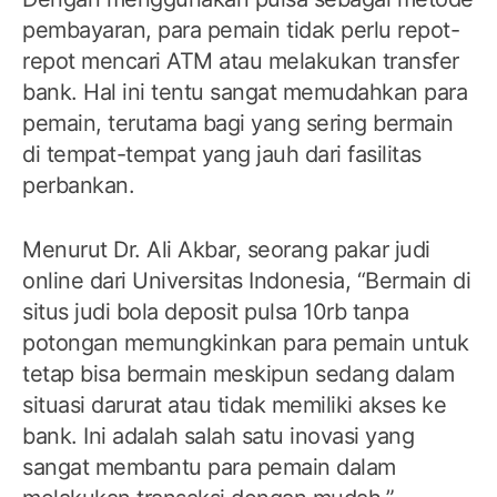
pembayaran, para pemain tidak perlu repot-
repot mencari ATM atau melakukan transfer
bank. Hal ini tentu sangat memudahkan para
pemain, terutama bagi yang sering bermain
di tempat-tempat yang jauh dari fasilitas
perbankan.
Menurut Dr. Ali Akbar, seorang pakar judi
online dari Universitas Indonesia, “Bermain di
situs judi bola deposit pulsa 10rb tanpa
potongan memungkinkan para pemain untuk
tetap bisa bermain meskipun sedang dalam
situasi darurat atau tidak memiliki akses ke
bank. Ini adalah salah satu inovasi yang
sangat membantu para pemain dalam