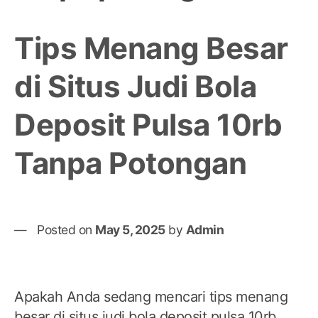
Tips Menang Besar
di Situs Judi Bola
Deposit Pulsa 10rb
Tanpa Potongan
Posted on
May 5, 2025
by
Admin
Apakah Anda sedang mencari tips menang
besar di situs judi bola deposit pulsa 10rb