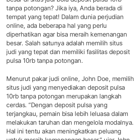
tanpa potongan? Jika iya, Anda berada di
tempat yang tepat! Dalam dunia perjudian
online, ada beberapa hal yang perlu
diperhatikan agar bisa meraih kemenangan
besar. Salah satunya adalah memilih situs
judi yang tepat dan memiliki fasilitas deposit
pulsa 10rb tanpa potongan.
Menurut pakar judi online, John Doe, memilih
situs judi yang menyediakan deposit pulsa
10rb tanpa potongan merupakan langkah
cerdas. “Dengan deposit pulsa yang
terjangkau, pemain bisa lebih leluasa dalam
melakukan taruhan dan mengelola modalnya.
Hal ini tentu akan meningkatkan peluang
untuk meraih kemenangan besar,” ujar John