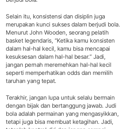
Selain itu, konsistensi dan disiplin juga
merupakan kunci sukses dalam berjudi bola.
Menurut John Wooden, seorang pelatih
basket legendaris, “Ketika kamu konsisten
dalam hal-hal kecil, kamu bisa mencapai
kesuksesan dalam hal-hal besar.” Jadi,
jangan pernah meremehkan hal-hal kecil
seperti memperhatikan odds dan memilih
taruhan yang tepat.
Terakhir, jangan lupa untuk selalu bermain
dengan bijak dan bertanggung jawab. Judi
bola adalah permainan yang mengasyikkan,
tetapi juga bisa membuat ketagihan. Jadi,