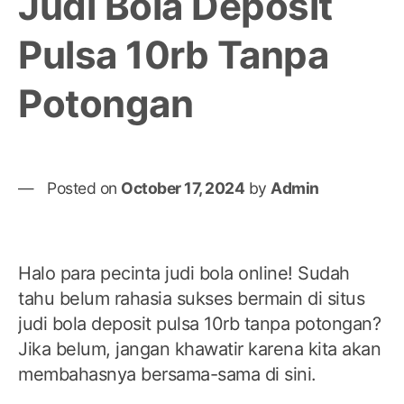
Judi Bola Deposit
Pulsa 10rb Tanpa
Potongan
Posted on
October 17, 2024
by
Admin
Halo para pecinta judi bola online! Sudah
tahu belum rahasia sukses bermain di situs
judi bola deposit pulsa 10rb tanpa potongan?
Jika belum, jangan khawatir karena kita akan
membahasnya bersama-sama di sini.