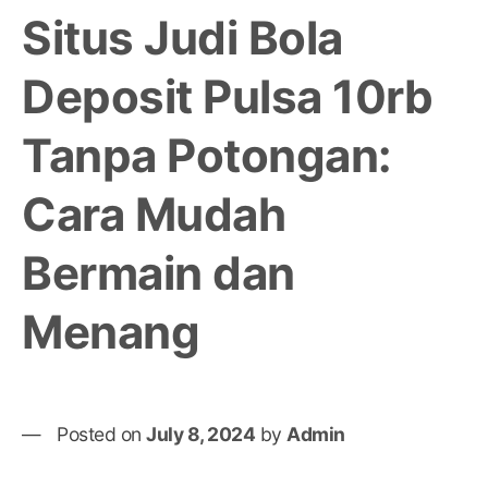
Situs Judi Bola
Deposit Pulsa 10rb
Tanpa Potongan:
Cara Mudah
Bermain dan
Menang
Posted on
July 8, 2024
by
Admin