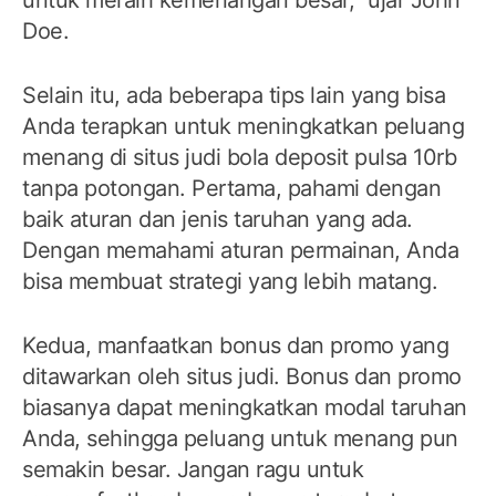
Doe.
Selain itu, ada beberapa tips lain yang bisa
Anda terapkan untuk meningkatkan peluang
menang di situs judi bola deposit pulsa 10rb
tanpa potongan. Pertama, pahami dengan
baik aturan dan jenis taruhan yang ada.
Dengan memahami aturan permainan, Anda
bisa membuat strategi yang lebih matang.
Kedua, manfaatkan bonus dan promo yang
ditawarkan oleh situs judi. Bonus dan promo
biasanya dapat meningkatkan modal taruhan
Anda, sehingga peluang untuk menang pun
semakin besar. Jangan ragu untuk