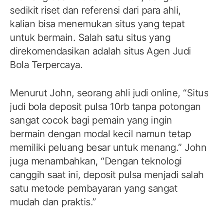
sedikit riset dan referensi dari para ahli,
kalian bisa menemukan situs yang tepat
untuk bermain. Salah satu situs yang
direkomendasikan adalah situs Agen Judi
Bola Terpercaya.
Menurut John, seorang ahli judi online, “Situs
judi bola deposit pulsa 10rb tanpa potongan
sangat cocok bagi pemain yang ingin
bermain dengan modal kecil namun tetap
memiliki peluang besar untuk menang.” John
juga menambahkan, “Dengan teknologi
canggih saat ini, deposit pulsa menjadi salah
satu metode pembayaran yang sangat
mudah dan praktis.”