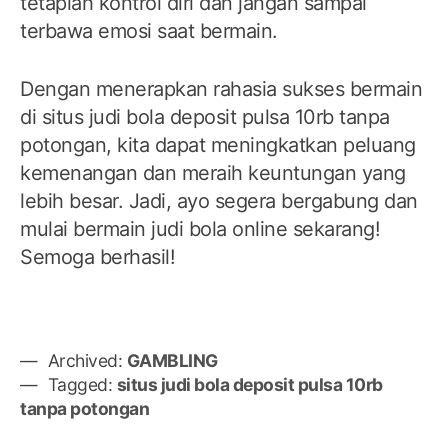
tetaplah kontrol diri dan jangan sampai
terbawa emosi saat bermain.
Dengan menerapkan rahasia sukses bermain
di situs judi bola deposit pulsa 10rb tanpa
potongan, kita dapat meningkatkan peluang
kemenangan dan meraih keuntungan yang
lebih besar. Jadi, ayo segera bergabung dan
mulai bermain judi bola online sekarang!
Semoga berhasil!
Archived:
GAMBLING
Tagged:
situs judi bola deposit pulsa 10rb
tanpa potongan