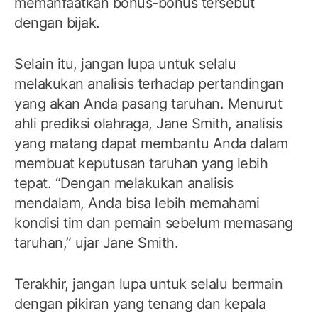
memanfaatkan bonus-bonus tersebut
dengan bijak.
Selain itu, jangan lupa untuk selalu
melakukan analisis terhadap pertandingan
yang akan Anda pasang taruhan. Menurut
ahli prediksi olahraga, Jane Smith, analisis
yang matang dapat membantu Anda dalam
membuat keputusan taruhan yang lebih
tepat. “Dengan melakukan analisis
mendalam, Anda bisa lebih memahami
kondisi tim dan pemain sebelum memasang
taruhan,” ujar Jane Smith.
Terakhir, jangan lupa untuk selalu bermain
dengan pikiran yang tenang dan kepala