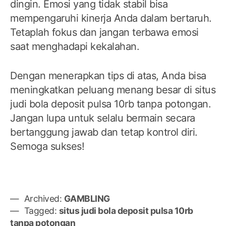
dingin. Emosi yang tidak stabil bisa
mempengaruhi kinerja Anda dalam bertaruh.
Tetaplah fokus dan jangan terbawa emosi
saat menghadapi kekalahan.
Dengan menerapkan tips di atas, Anda bisa
meningkatkan peluang menang besar di situs
judi bola deposit pulsa 10rb tanpa potongan.
Jangan lupa untuk selalu bermain secara
bertanggung jawab dan tetap kontrol diri.
Semoga sukses!
Archived:
GAMBLING
Tagged:
situs judi bola deposit pulsa 10rb
tanpa potongan