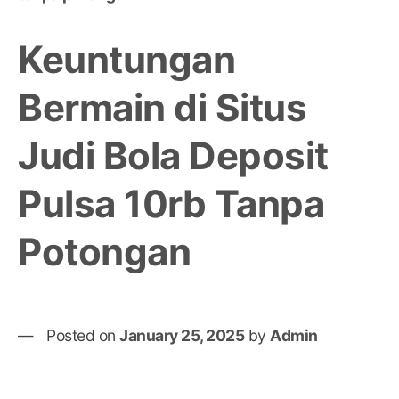
Keuntungan
Bermain di Situs
Judi Bola Deposit
Pulsa 10rb Tanpa
Potongan
Posted on
January 25, 2025
by
Admin