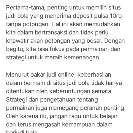
Pertama-tama, penting untuk memilih situs
judi bola yang menerima deposit pulsa 10rb
tanpa potongan. Hal ini akan memudahkan
kita dalam bertransaksi dan tidak perlu
khawatir akan potongan yang besar. Dengan
begitu, kita bisa fokus pada permainan dan
strategi untuk meraih kemenangan.
Menurut pakar judi online, keberhasilan
dalam bermain di situs judi bola tidak hanya
ditentukan oleh keberuntungan semata.
Strategi dan pengetahuan tentang
permainan juga memegang peranan penting.
Oleh karena itu, jangan ragu untuk belajar
dan terus mengasah kemampuan dalam
berjudi bola.