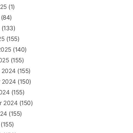
025
(1)
(84)
(133)
25
(155)
2025
(140)
025
(155)
 2024
(155)
 2024
(150)
2024
(155)
r 2024
(150)
024
(155)
(155)