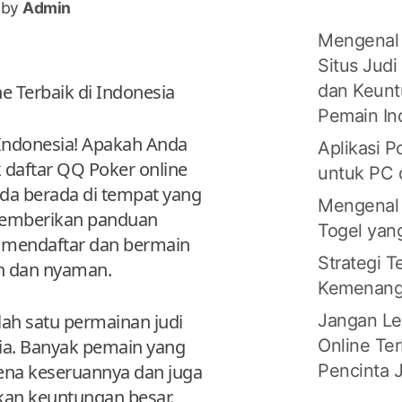
by
Admin
Mengenal 
Situs Judi
dan Keunt
 Terbaik di Indonesia
Pemain In
i Indonesia! Apakah Anda
Aplikasi P
daftar QQ Poker online
untuk PC 
Anda berada di tempat yang
Mengenal 
n memberikan panduan
Togel yan
 mendaftar dan bermain
Strategi T
h dan nyaman.
Kemenanga
Jangan Le
ah satu permainan judi
Online Ter
sia. Banyak pemain yang
Pencinta J
ena keseruannya dan juga
an keuntungan besar.