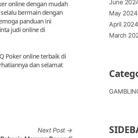
June 202
ker online dengan mudah
 selalu bermain dengan
May 2024
Semoga panduan ini
April 202
ta judi online di
March 20
Q Poker online terbaik di
erhatiannya dan selamat
Categ
GAMBLIN
SIDEB
Next
Next Post