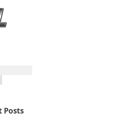
 Posts