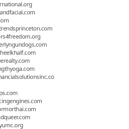
rnational.org
landfacial.com
.com
trendsprinceton.com
rs4freedom.org
erlyngundogs.com
theelkhalf.com
eerealty.com
ngthyoga.com
ancialsolutionsinc.co
aps.com
cingengines.com
ormorthai.com
ndqueer.com
yumc.org