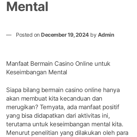
Mental
Posted on
December 19, 2024
by
Admin
Manfaat Bermain Casino Online untuk
Keseimbangan Mental
Siapa bilang bermain casino online hanya
akan membuat kita kecanduan dan
merugikan? Ternyata, ada manfaat positif
yang bisa didapatkan dari aktivitas ini,
terutama untuk keseimbangan mental kita.
Menurut penelitian yang dilakukan oleh para