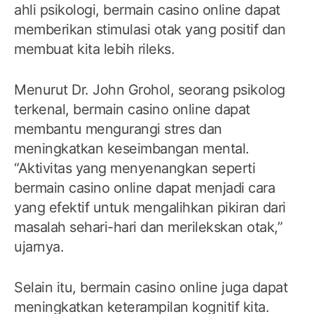
ahli psikologi, bermain casino online dapat
memberikan stimulasi otak yang positif dan
membuat kita lebih rileks.
Menurut Dr. John Grohol, seorang psikolog
terkenal, bermain casino online dapat
membantu mengurangi stres dan
meningkatkan keseimbangan mental.
“Aktivitas yang menyenangkan seperti
bermain casino online dapat menjadi cara
yang efektif untuk mengalihkan pikiran dari
masalah sehari-hari dan merilekskan otak,”
ujarnya.
Selain itu, bermain casino online juga dapat
meningkatkan keterampilan kognitif kita.