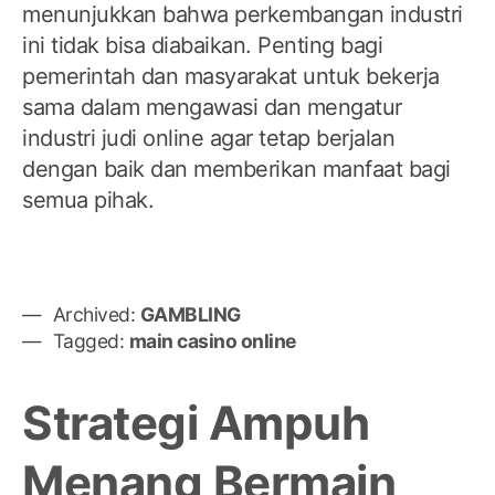
menunjukkan bahwa perkembangan industri
ini tidak bisa diabaikan. Penting bagi
pemerintah dan masyarakat untuk bekerja
sama dalam mengawasi dan mengatur
industri judi online agar tetap berjalan
dengan baik dan memberikan manfaat bagi
semua pihak.
Archived:
GAMBLING
Tagged:
main casino online
Strategi Ampuh
Menang Bermain