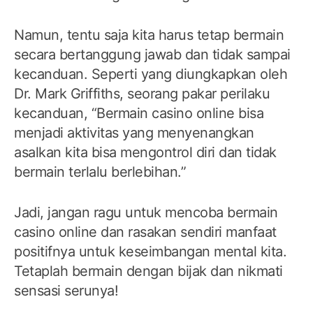
Namun, tentu saja kita harus tetap bermain
secara bertanggung jawab dan tidak sampai
kecanduan. Seperti yang diungkapkan oleh
Dr. Mark Griffiths, seorang pakar perilaku
kecanduan, “Bermain casino online bisa
menjadi aktivitas yang menyenangkan
asalkan kita bisa mengontrol diri dan tidak
bermain terlalu berlebihan.”
Jadi, jangan ragu untuk mencoba bermain
casino online dan rasakan sendiri manfaat
positifnya untuk keseimbangan mental kita.
Tetaplah bermain dengan bijak dan nikmati
sensasi serunya!