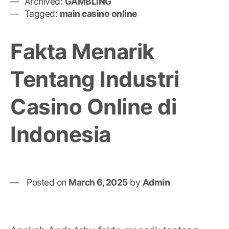
Archived:
GAMBLING
Tagged:
main casino online
Fakta Menarik
Tentang Industri
Casino Online di
Indonesia
Posted on
March 6, 2025
by
Admin