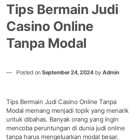
Tips Bermain Judi
Casino Online
Tanpa Modal
Posted on
September 24, 2024
by
Admin
Tips Bermain Judi Casino Online Tanpa
Modal memang menjadi topik yang menarik
untuk dibahas. Banyak orang yang ingin
mencoba peruntungan di dunia judi online
tanpa harus mengeluarkan modal besar.