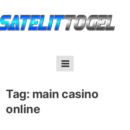
Skip
to
content
Tag:
main casino
online