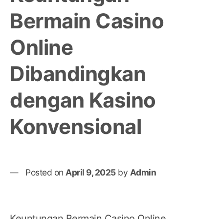
Bermain Casino
Online
Dibandingkan
dengan Kasino
Konvensional
Posted on
April 9, 2025
by
Admin
Keuntungan Bermain Casino Online