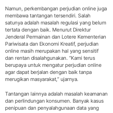
Namun, perkembangan perjudian online juga
membawa tantangan tersendiri. Salah
satunya adalah masalah regulasi yang belum
tertata dengan baik. Menurut Direktur
Jenderal Permainan dan Lotere Kementerian
Pariwisata dan Ekonomi Kreatif, perjudian
online masih merupakan hal yang sensitif
dan rentan disalahgunakan. “Kami terus
berupaya untuk mengatur perjudian online
agar dapat berjalan dengan baik tanpa
merugikan masyarakat,” ujarnya.
Tantangan lainnya adalah masalah keamanan
dan perlindungan konsumen. Banyak kasus
penipuan dan penyalahgunaan data yang