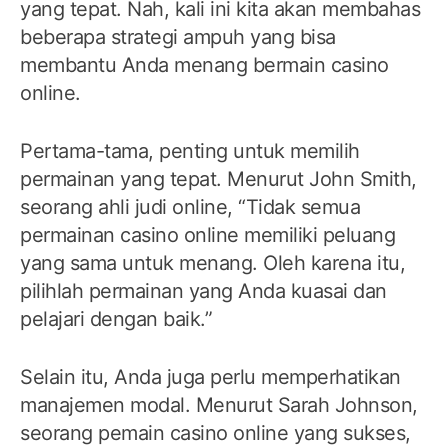
yang tepat. Nah, kali ini kita akan membahas
beberapa strategi ampuh yang bisa
membantu Anda menang bermain casino
online.
Pertama-tama, penting untuk memilih
permainan yang tepat. Menurut John Smith,
seorang ahli judi online, “Tidak semua
permainan casino online memiliki peluang
yang sama untuk menang. Oleh karena itu,
pilihlah permainan yang Anda kuasai dan
pelajari dengan baik.”
Selain itu, Anda juga perlu memperhatikan
manajemen modal. Menurut Sarah Johnson,
seorang pemain casino online yang sukses,