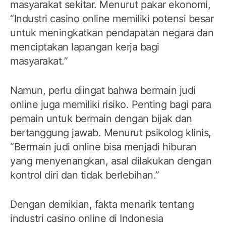
masyarakat sekitar. Menurut pakar ekonomi,
“Industri casino online memiliki potensi besar
untuk meningkatkan pendapatan negara dan
menciptakan lapangan kerja bagi
masyarakat.”
Namun, perlu diingat bahwa bermain judi
online juga memiliki risiko. Penting bagi para
pemain untuk bermain dengan bijak dan
bertanggung jawab. Menurut psikolog klinis,
“Bermain judi online bisa menjadi hiburan
yang menyenangkan, asal dilakukan dengan
kontrol diri dan tidak berlebihan.”
Dengan demikian, fakta menarik tentang
industri casino online di Indonesia