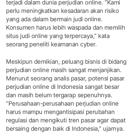
terjadi dalam dunia perjudian online. “Kami
perlu meningkatkan kesadaran akan risiko
yang ada dalam bermain judi online.
Konsumen harus lebih waspada dan memilih
situs judi online yang terpercaya,” kata
seorang peneliti keamanan cyber.
Meskipun demikian, peluang bisnis di bidang
perjudian online masih sangat menjanjikan.
Menurut seorang analis pasar, potensi pasar
perjudian online di Indonesia sangat besar
dan masih belum tergarap sepenuhnya.
“Perusahaan-perusahaan perjudian online
harus mampu mengantisipasi perubahan
regulasi dan mengikuti tren pasar agar dapat
bersaing dengan baik di Indonesia,” ujarnya.