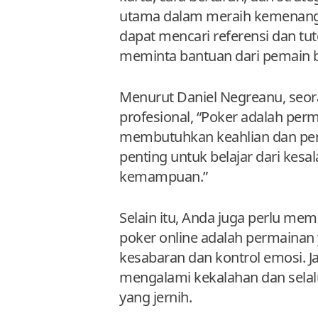
utama dalam meraih kemenang
dapat mencari referensi dan tuto
meminta bantuan dari pemain 
Menurut Daniel Negreanu, seo
profesional, “Poker adalah perm
membutuhkan keahlian dan pe
penting untuk belajar dari kes
kemampuan.”
Selain itu, Anda juga perlu m
poker online adalah permaina
kesabaran dan kontrol emosi. 
mengalami kekalahan dan selal
yang jernih.