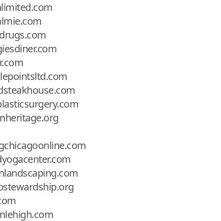
nlimited.com
almie.com
drugs.com
iesdiner.com
r.com
epointsltd.com
rdsteakhouse.com
plasticsurgery.com
nheritage.org
g
gchicagoonline.com
yogacenter.com
nlandscaping.com
pstewardship.org
.com
nlehigh.com