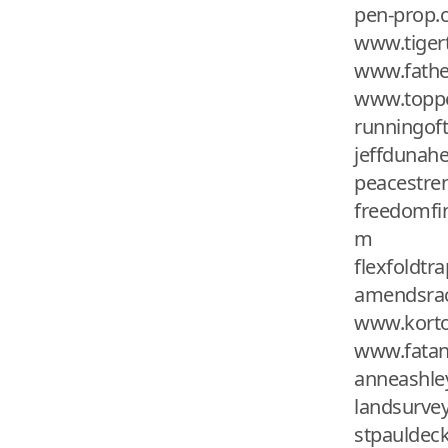
pen-prop
www.tiger
www.fathe
www.topp
runningof
jeffdunah
peacestre
freedomfin
m
flexfoldtr
amendsra
www.kort
www.fata
anneashle
landsurve
stpauldec