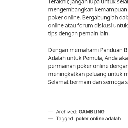
Terakhir, jangan lupa untuk sela
mengembangkan kemampuan A
poker online. Bergabunglah da
online atau forum diskusi unt
tips dengan pemain lain.
Dengan memahami Panduan Be
Adalah untuk Pemula, Anda ak
permainan poker online dengan 
meningkatkan peluang untuk 
Selamat bermain dan semoga s
Archived:
GAMBLING
Tagged:
poker online adalah