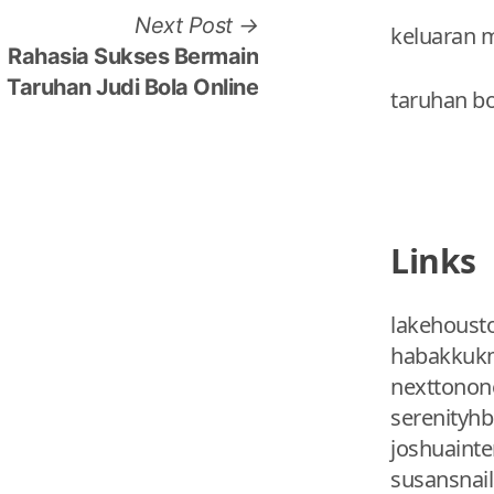
Next
Next Post
keluaran 
post:
Rahasia Sukses Bermain
Taruhan Judi Bola Online
taruhan bo
Links
lakehous
habakkuk
nexttonon
serenityhb
joshuainte
susansnai