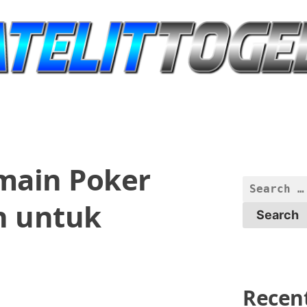
main Poker
Search
for:
h untuk
Recent