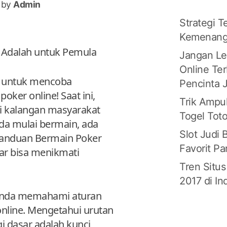
by
Admin
Strategi T
Kemenanga
 Adalah untuk Pemula
Jangan Le
Online Ter
ik untuk mencoba
Pencinta J
ker online! Saat ini,
Trik Ampu
di kalangan masyarakat
Togel Tot
da mulai bermain, ada
Slot Judi 
Panduan Bermain Poker
Favorit Pa
ar bisa menikmati
Tren Situs
2017 di In
 Anda memahami aturan
nline. Mengetahui urutan
gi dasar adalah kunci