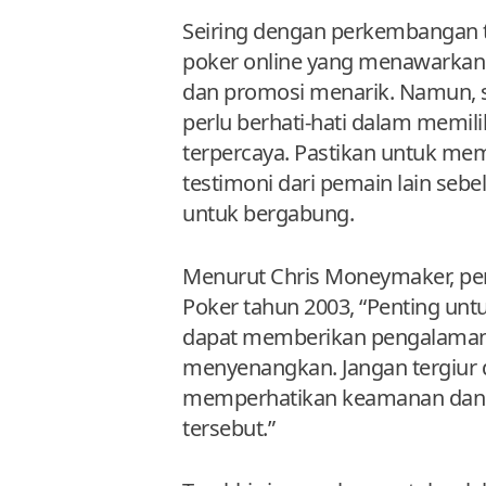
Seiring dengan perkembangan t
poker online yang menawarka
dan promosi menarik. Namun, 
perlu berhati-hati dalam memil
terpercaya. Pastikan untuk me
testimoni dari pemain lain s
untuk bergabung.
Menurut Chris Moneymaker, pe
Poker tahun 2003, “Penting unt
dapat memberikan pengalaman 
menyenangkan. Jangan tergiur
memperhatikan keamanan dan i
tersebut.”