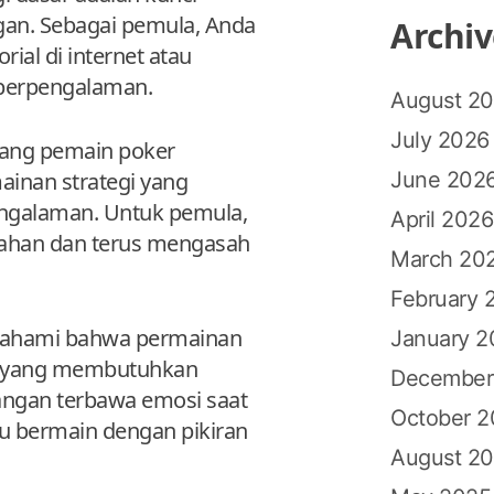
an. Sebagai pemula, Anda
Archiv
rial di internet atau
berpengalaman.
August 2
July 2026
rang pemain poker
June 202
ainan strategi yang
ngalaman. Untuk pemula,
April 2026
alahan dan terus mengasah
March 20
February 
emahami bahwa permainan
January 2
n yang membutuhkan
December
Jangan terbawa emosi saat
October 
u bermain dengan pikiran
August 2