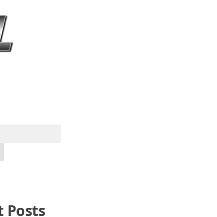
 Posts