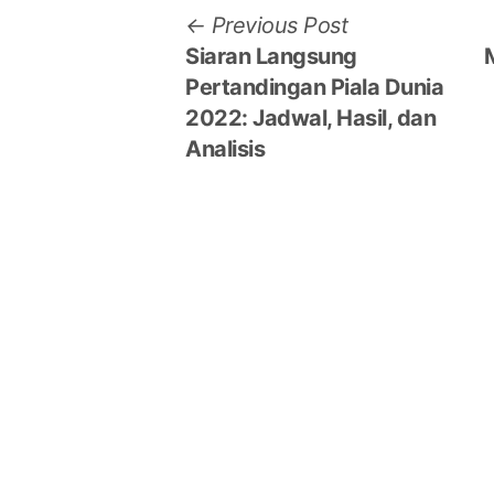
Post
Previous
Previous Post
post:
Siaran Langsung
navigation
Pertandingan Piala Dunia
2022: Jadwal, Hasil, dan
Analisis