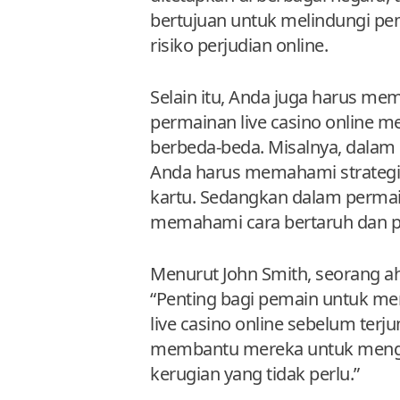
bertujuan untuk melindungi pe
risiko perjudian online.
Selain itu, Anda juga harus m
permainan live casino online m
berbeda-beda. Misalnya, dalam 
Anda harus memahami strategi
kartu. Sedangkan dalam permai
memahami cara bertaruh dan 
Menurut John Smith, seorang ahl
“Penting bagi pemain untuk m
live casino online sebelum terj
membantu mereka untuk mengh
kerugian yang tidak perlu.”