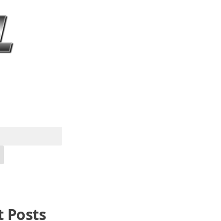
 Posts