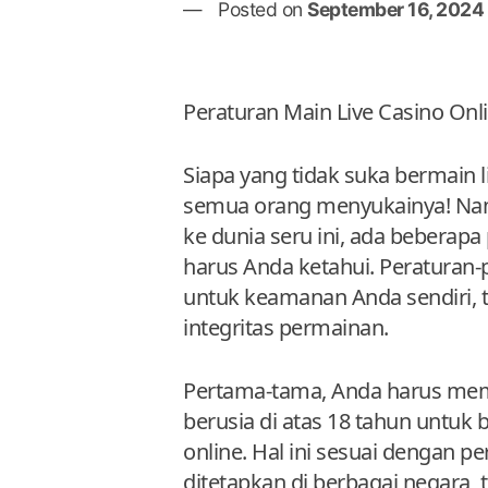
Posted on
September 16, 2024
Peraturan Main Live Casino Onl
Siapa yang tidak suka bermain li
semua orang menyukainya! Nam
ke dunia seru ini, ada beberapa
harus Anda ketahui. Peraturan-p
untuk keamanan Anda sendiri, 
integritas permainan.
Pertama-tama, Anda harus me
berusia di atas 18 tahun untuk b
online. Hal ini sesuai dengan pe
ditetapkan di berbagai negara, 