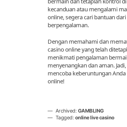
bermain dan tetaplah kontrol di
kecanduan atau mengalami mas
online, segera cari bantuan dari
berpengalaman.
Dengan memahami dan mematuh
casino online yang telah diteta
menikmati pengalaman bermain
menyenangkan dan aman. Jadi, 
mencoba keberuntungan Anda di
online!
Archived:
GAMBLING
Tagged:
online live casino