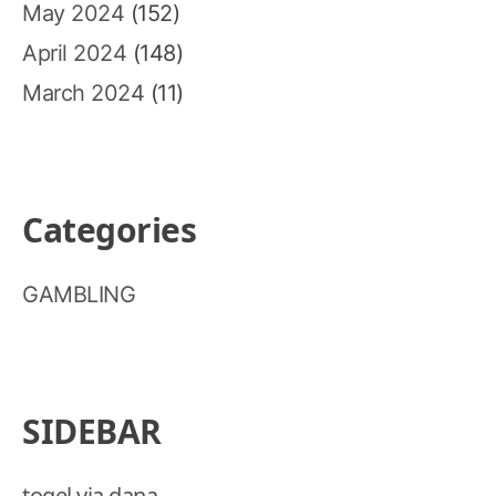
May 2024
(152)
April 2024
(148)
March 2024
(11)
Categories
GAMBLING
SIDEBAR
togel via dana