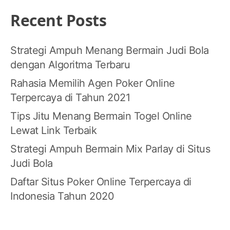
Recent Posts
Strategi Ampuh Menang Bermain Judi Bola
dengan Algoritma Terbaru
Rahasia Memilih Agen Poker Online
Terpercaya di Tahun 2021
Tips Jitu Menang Bermain Togel Online
Lewat Link Terbaik
Strategi Ampuh Bermain Mix Parlay di Situs
Judi Bola
Daftar Situs Poker Online Terpercaya di
Indonesia Tahun 2020