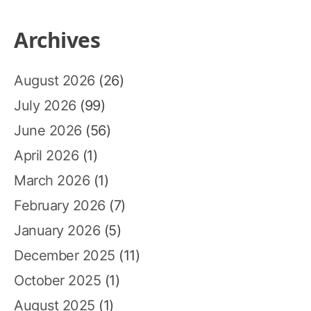
Archives
August 2026
(26)
July 2026
(99)
June 2026
(56)
April 2026
(1)
March 2026
(1)
February 2026
(7)
January 2026
(5)
December 2025
(11)
October 2025
(1)
August 2025
(1)