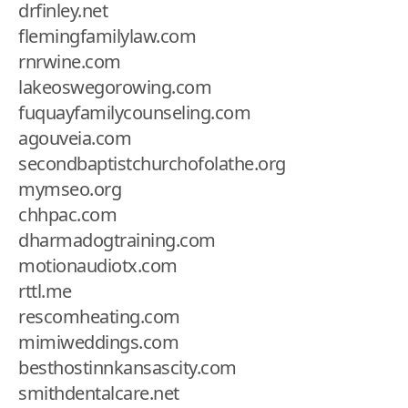
drfinley.net
flemingfamilylaw.com
rnrwine.com
lakeoswegorowing.com
fuquayfamilycounseling.com
agouveia.com
secondbaptistchurchofolathe.org
mymseo.org
chhpac.com
dharmadogtraining.com
motionaudiotx.com
rttl.me
rescomheating.com
mimiweddings.com
besthostinnkansascity.com
smithdentalcare.net