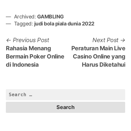
Archived:
GAMBLING
Tagged:
judi bola piala dunia 2022
Post
Previous
N
Previous Post
Next Post
post:
po
Rahasia Menang
Peraturan Main Live
navigation
Bermain Poker Online
Casino Online yang
di Indonesia
Harus Diketahui
Search
for: