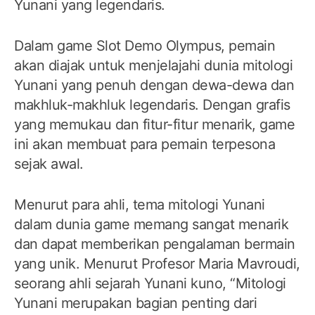
Yunani yang legendaris.
Dalam game Slot Demo Olympus, pemain
akan diajak untuk menjelajahi dunia mitologi
Yunani yang penuh dengan dewa-dewa dan
makhluk-makhluk legendaris. Dengan grafis
yang memukau dan fitur-fitur menarik, game
ini akan membuat para pemain terpesona
sejak awal.
Menurut para ahli, tema mitologi Yunani
dalam dunia game memang sangat menarik
dan dapat memberikan pengalaman bermain
yang unik. Menurut Profesor Maria Mavroudi,
seorang ahli sejarah Yunani kuno, “Mitologi
Yunani merupakan bagian penting dari