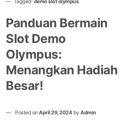
Tagged:
demo slot olympus
Panduan Bermain
Slot Demo
Olympus:
Menangkan Hadiah
Besar!
Posted on
April 29, 2024
by
Admin