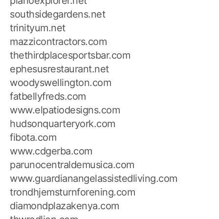
pianoexplorer.net
southsidegardens.net
trinityum.net
mazzicontractors.com
thethirdplacesportsbar.com
ephesusrestaurant.net
woodyswellington.com
fatbellyfreds.com
www.elpatiodesigns.com
hudsonquarteryork.com
fibota.com
www.cdgerba.com
parunocentraldemusica.com
www.guardianangelassistedliving.com
trondhjemsturnforening.com
diamondplazakenya.com