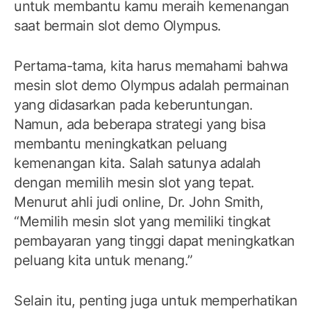
untuk membantu kamu meraih kemenangan
saat bermain slot demo Olympus.
Pertama-tama, kita harus memahami bahwa
mesin slot demo Olympus adalah permainan
yang didasarkan pada keberuntungan.
Namun, ada beberapa strategi yang bisa
membantu meningkatkan peluang
kemenangan kita. Salah satunya adalah
dengan memilih mesin slot yang tepat.
Menurut ahli judi online, Dr. John Smith,
“Memilih mesin slot yang memiliki tingkat
pembayaran yang tinggi dapat meningkatkan
peluang kita untuk menang.”
Selain itu, penting juga untuk memperhatikan