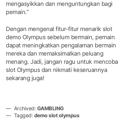
mengasyikkan dan menguntungkan bagi
pemain.”
Dengan mengenal fitur-fitur menarik slot
demo Olympus sebelum bermain, pemain
dapat meningkatkan pengalaman bermain
mereka dan memaksimalkan peluang
menang. Jadi, jangan ragu untuk mencoba
slot Olympus dan nikmati keseruannya
sekarang juga!
Archived:
GAMBLING
Tagged:
demo slot olympus