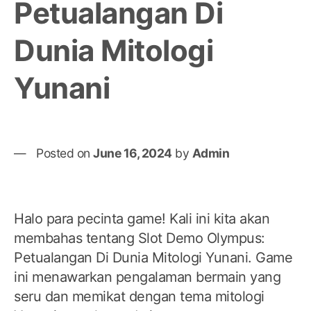
Petualangan Di
Dunia Mitologi
Yunani
Posted on
June 16, 2024
by
Admin
Halo para pecinta game! Kali ini kita akan
membahas tentang Slot Demo Olympus:
Petualangan Di Dunia Mitologi Yunani. Game
ini menawarkan pengalaman bermain yang
seru dan memikat dengan tema mitologi