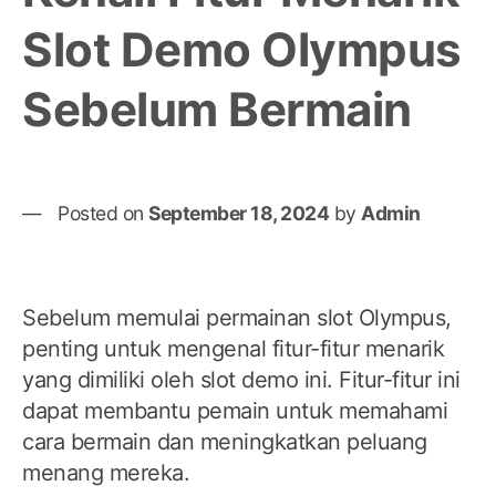
Slot Demo Olympus
Sebelum Bermain
Posted on
September 18, 2024
by
Admin
Sebelum memulai permainan slot Olympus,
penting untuk mengenal fitur-fitur menarik
yang dimiliki oleh slot demo ini. Fitur-fitur ini
dapat membantu pemain untuk memahami
cara bermain dan meningkatkan peluang
menang mereka.