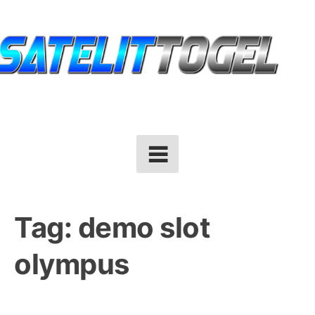
Skip
to
content
Tag:
demo slot
olympus