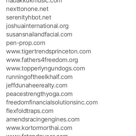
habakkukmusic.com
nexttonone.net
serenityhbot.net
joshuainternational.org
susansnailandfacial.com
pen-prop.com
www.tigertrendsprinceton.com
www.fathers4freedom.org
www.topperlyngundogs.com
runningoftheelkhalf.com
jeffdunaheerealty.com
peacestrengthyoga.com
freedomfinancialsolutionsinc.com
flexfoldtraps.com
amendsracingengines.com
www.kortormorthai.com