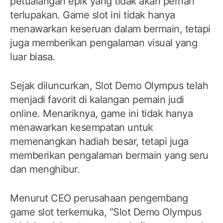
petualangan epik yang tidak akan pernah
terlupakan. Game slot ini tidak hanya
menawarkan keseruan dalam bermain, tetapi
juga memberikan pengalaman visual yang
luar biasa.
Sejak diluncurkan, Slot Demo Olympus telah
menjadi favorit di kalangan pemain judi
online. Menariknya, game ini tidak hanya
menawarkan kesempatan untuk
memenangkan hadiah besar, tetapi juga
memberikan pengalaman bermain yang seru
dan menghibur.
Menurut CEO perusahaan pengembang
game slot terkemuka, “Slot Demo Olympus