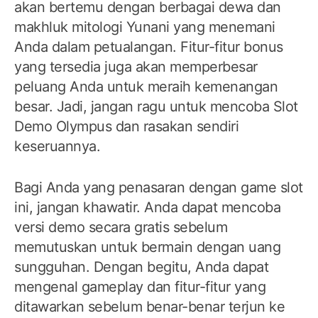
akan bertemu dengan berbagai dewa dan
makhluk mitologi Yunani yang menemani
Anda dalam petualangan. Fitur-fitur bonus
yang tersedia juga akan memperbesar
peluang Anda untuk meraih kemenangan
besar. Jadi, jangan ragu untuk mencoba Slot
Demo Olympus dan rasakan sendiri
keseruannya.
Bagi Anda yang penasaran dengan game slot
ini, jangan khawatir. Anda dapat mencoba
versi demo secara gratis sebelum
memutuskan untuk bermain dengan uang
sungguhan. Dengan begitu, Anda dapat
mengenal gameplay dan fitur-fitur yang
ditawarkan sebelum benar-benar terjun ke