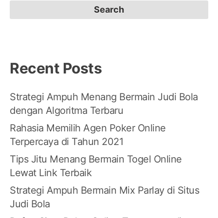
Recent Posts
Strategi Ampuh Menang Bermain Judi Bola
dengan Algoritma Terbaru
Rahasia Memilih Agen Poker Online
Terpercaya di Tahun 2021
Tips Jitu Menang Bermain Togel Online
Lewat Link Terbaik
Strategi Ampuh Bermain Mix Parlay di Situs
Judi Bola