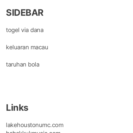
SIDEBAR
togel via dana
keluaran macau
taruhan bola
Links
lakehoustonumc.com