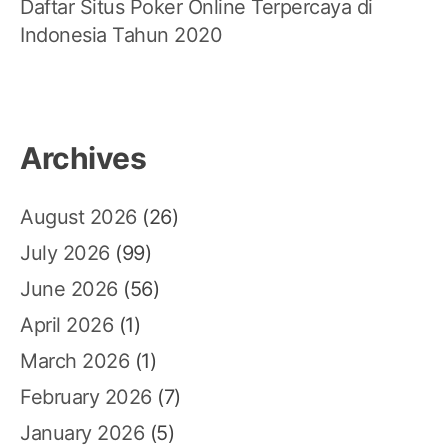
Daftar Situs Poker Online Terpercaya di
Indonesia Tahun 2020
Archives
August 2026
(26)
July 2026
(99)
June 2026
(56)
April 2026
(1)
March 2026
(1)
February 2026
(7)
January 2026
(5)