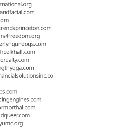
rnational.org
landfacial.com
.com
trendsprinceton.com
rs4freedom.org
erlyngundogs.com
theelkhalf.com
eerealty.com
ngthyoga.com
ancialsolutionsinc.co
aps.com
cingengines.com
ormorthai.com
ndqueer.com
yumc.org