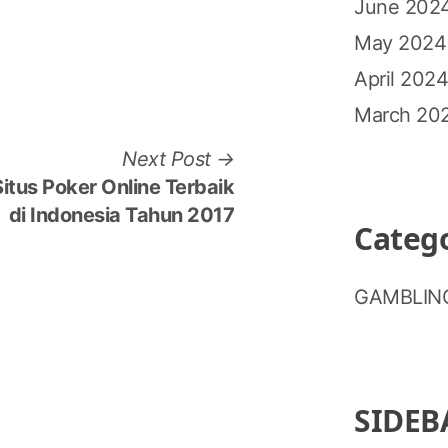
June 202
May 2024
April 202
March 20
Next
Next Post
post:
Situs Poker Online Terbaik
di Indonesia Tahun 2017
Categ
GAMBLIN
SIDEB