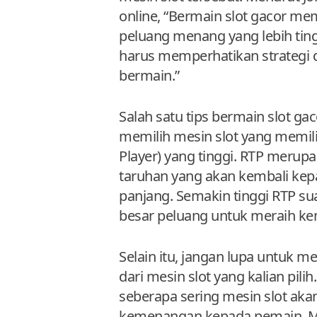
online, “Bermain slot gacor 
peluang menang yang lebih ting
harus memperhatikan strategi 
bermain.”
Salah satu tips bermain slot g
memilih mesin slot yang memilik
Player) yang tinggi. RTP merup
taruhan yang akan kembali ke
panjang. Semakin tinggi RTP su
besar peluang untuk meraih k
Selain itu, jangan lupa untuk me
dari mesin slot yang kalian pili
seberapa sering mesin slot ak
kemenangan kepada pemain. Me