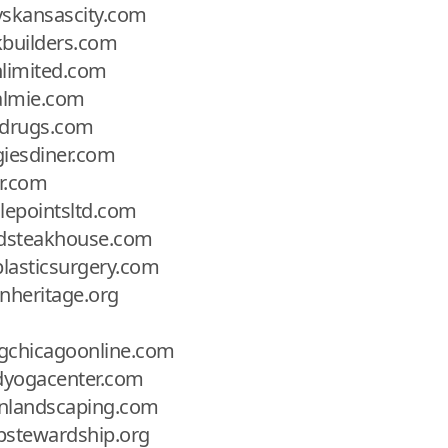
yskansascity.com
kbuilders.com
nlimited.com
almie.com
drugs.com
iesdiner.com
r.com
epointsltd.com
rdsteakhouse.com
plasticsurgery.com
nheritage.org
g
gchicagoonline.com
yogacenter.com
nlandscaping.com
pstewardship.org