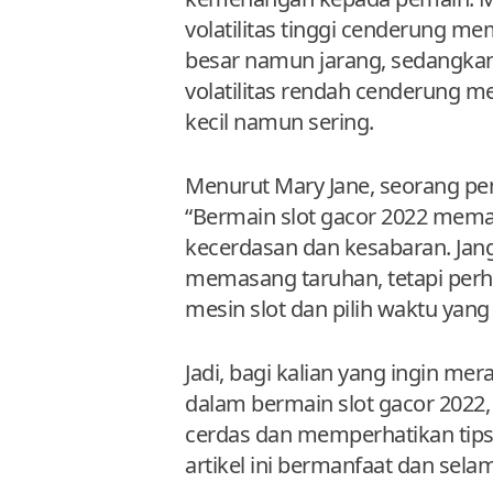
volatilitas tinggi cenderung 
besar namun jarang, sedangkan
volatilitas rendah cenderung
kecil namun sering.
Menurut Mary Jane, seorang pe
“Bermain slot gacor 2022 me
kecerdasan dan kesabaran. Jan
memasang taruhan, tetapi perha
mesin slot dan pilih waktu yang
Jadi, bagi kalian yang ingin 
dalam bermain slot gacor 2022,
cerdas dan memperhatikan tips-
artikel ini bermanfaat dan sela