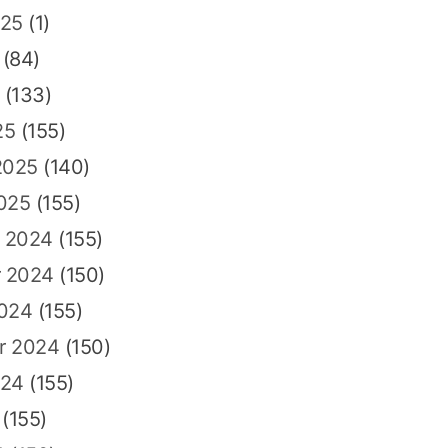
025
(1)
(84)
(133)
25
(155)
2025
(140)
025
(155)
 2024
(155)
 2024
(150)
2024
(155)
r 2024
(150)
024
(155)
(155)