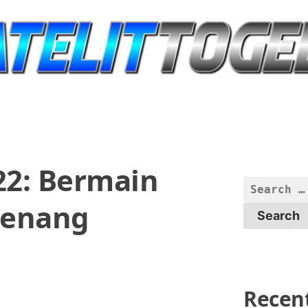
22: Bermain
Search
for:
Menang
Recent