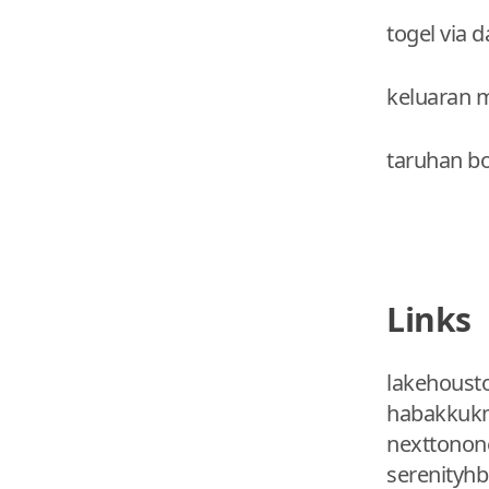
togel via 
keluaran 
taruhan bo
Links
lakehous
habakkuk
nexttonon
serenityhb