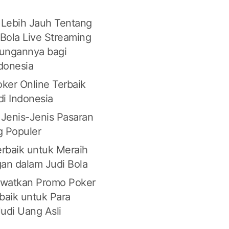
Lebih Jauh Tentang
 Bola Live Streaming
ungannya bagi
donesia
oker Online Terbaik
di Indonesia
Jenis-Jenis Pasaran
g Populer
erbaik untuk Meraih
n dalam Judi Bola
watkan Promo Poker
baik untuk Para
udi Uang Asli