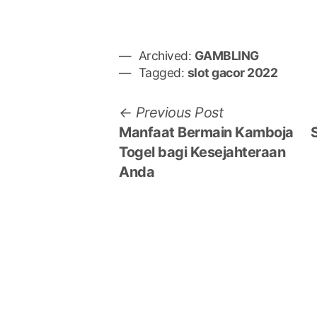
Archived:
GAMBLING
Tagged:
slot gacor 2022
Post
Previous
Previous Post
post:
Manfaat Bermain Kamboja
navigation
Togel bagi Kesejahteraan
Anda