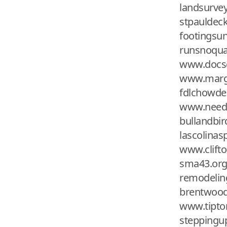
landsurve
stpauldec
footingsu
runsnoqu
www.docs
www.marg
fdlchowde
www.needl
bullandbi
lascolinas
www.clifto
sma43.or
remodelin
brentwood
www.tipto
steppingu