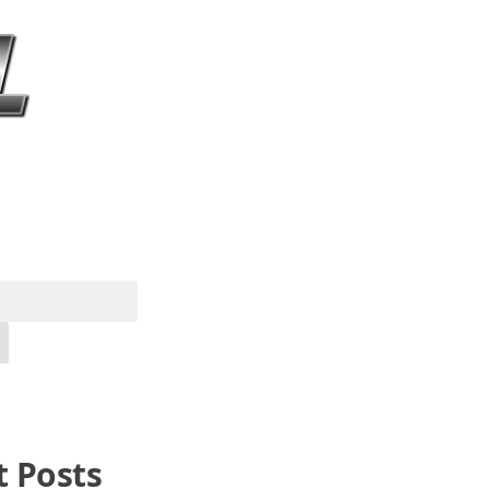
 Posts