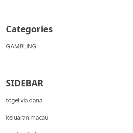
Categories
GAMBLING
SIDEBAR
togel via dana
keluaran macau