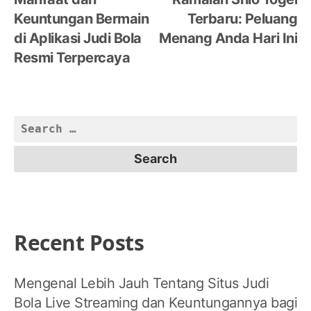
navigation
Keuntungan Bermain
Terbaru: Peluang
di Aplikasi Judi Bola
Menang Anda Hari Ini
Resmi Terpercaya
Search
for:
Recent Posts
Mengenal Lebih Jauh Tentang Situs Judi
Bola Live Streaming dan Keuntungannya bagi