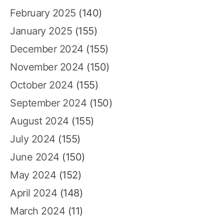
February 2025
(140)
January 2025
(155)
December 2024
(155)
November 2024
(150)
October 2024
(155)
September 2024
(150)
August 2024
(155)
July 2024
(155)
June 2024
(150)
May 2024
(152)
April 2024
(148)
March 2024
(11)