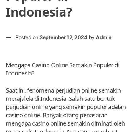
Indonesia?
Posted on
September 12, 2024
by
Admin
Mengapa Casino Online Semakin Populer di
Indonesia?
Saat ini, fenomena perjudian online semakin
merajalela di Indonesia. Salah satu bentuk
perjudian online yang semakin populer adalah
casino online. Banyak orang penasaran
mengapa casino online semakin diminati oleh
masyarakat Indonesia. Apa yang membuat