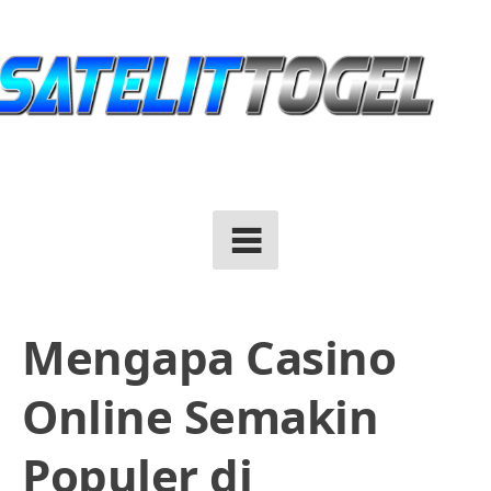
Skip
to
content
Mengapa Casino
Online Semakin
Populer di