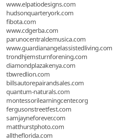
www.elpatiodesigns.com
hudsonquarteryork.com
fibota.com
www.cdgerba.com
parunocentraldemusica.com
www.guardianangelassistedliving.com
trondhjemsturnforening.com
diamondplazakenya.com
tbwredlion.com
billsautorepairandsales.com
quantum-naturals.com
montessorilearningcenter.org
fergusonstreetfest.com
samjayneforever.com
matthurstphoto.com
alltheflorida.com