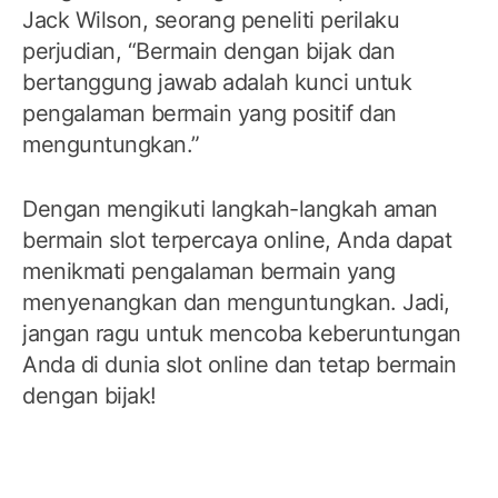
Jack Wilson, seorang peneliti perilaku
perjudian, “Bermain dengan bijak dan
bertanggung jawab adalah kunci untuk
pengalaman bermain yang positif dan
menguntungkan.”
Dengan mengikuti langkah-langkah aman
bermain slot terpercaya online, Anda dapat
menikmati pengalaman bermain yang
menyenangkan dan menguntungkan. Jadi,
jangan ragu untuk mencoba keberuntungan
Anda di dunia slot online dan tetap bermain
dengan bijak!