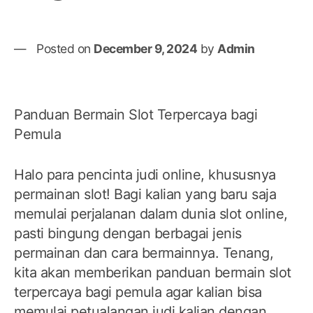
Posted on
December 9, 2024
by
Admin
Panduan Bermain Slot Terpercaya bagi
Pemula
Halo para pencinta judi online, khususnya
permainan slot! Bagi kalian yang baru saja
memulai perjalanan dalam dunia slot online,
pasti bingung dengan berbagai jenis
permainan dan cara bermainnya. Tenang,
kita akan memberikan panduan bermain slot
terpercaya bagi pemula agar kalian bisa
memulai petualangan judi kalian dengan