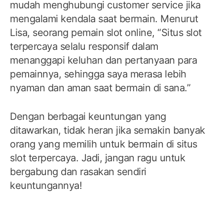
mudah menghubungi customer service jika
mengalami kendala saat bermain. Menurut
Lisa, seorang pemain slot online, “Situs slot
terpercaya selalu responsif dalam
menanggapi keluhan dan pertanyaan para
pemainnya, sehingga saya merasa lebih
nyaman dan aman saat bermain di sana.”
Dengan berbagai keuntungan yang
ditawarkan, tidak heran jika semakin banyak
orang yang memilih untuk bermain di situs
slot terpercaya. Jadi, jangan ragu untuk
bergabung dan rasakan sendiri
keuntungannya!