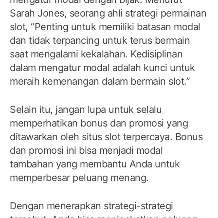
Sarah Jones, seorang ahli strategi permainan
slot, “Penting untuk memiliki batasan modal
dan tidak terpancing untuk terus bermain
saat mengalami kekalahan. Kedisiplinan
dalam mengatur modal adalah kunci untuk
meraih kemenangan dalam bermain slot.”
Selain itu, jangan lupa untuk selalu
memperhatikan bonus dan promosi yang
ditawarkan oleh situs slot terpercaya. Bonus
dan promosi ini bisa menjadi modal
tambahan yang membantu Anda untuk
memperbesar peluang menang.
Dengan menerapkan strategi-strategi