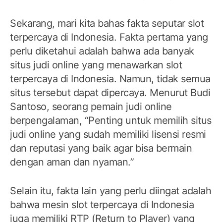
Sekarang, mari kita bahas fakta seputar slot
terpercaya di Indonesia. Fakta pertama yang
perlu diketahui adalah bahwa ada banyak
situs judi online yang menawarkan slot
terpercaya di Indonesia. Namun, tidak semua
situs tersebut dapat dipercaya. Menurut Budi
Santoso, seorang pemain judi online
berpengalaman, “Penting untuk memilih situs
judi online yang sudah memiliki lisensi resmi
dan reputasi yang baik agar bisa bermain
dengan aman dan nyaman.”
Selain itu, fakta lain yang perlu diingat adalah
bahwa mesin slot terpercaya di Indonesia
juga memiliki RTP (Return to Player) yang