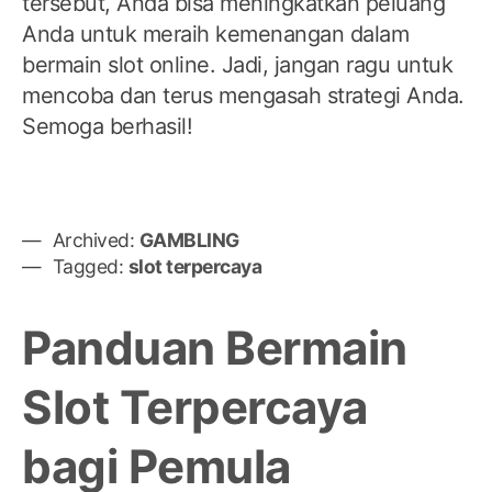
tersebut, Anda bisa meningkatkan peluang
Anda untuk meraih kemenangan dalam
bermain slot online. Jadi, jangan ragu untuk
mencoba dan terus mengasah strategi Anda.
Semoga berhasil!
Archived:
GAMBLING
Tagged:
slot terpercaya
Panduan Bermain
Slot Terpercaya
bagi Pemula