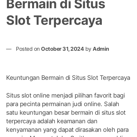
Bermain di Situs
Slot Terpercaya
Posted on
October 31, 2024
by
Admin
Keuntungan Bermain di Situs Slot Terpercaya
Situs slot online menjadi pilihan favorit bagi
para pecinta permainan judi online. Salah
satu keuntungan besar bermain di situs slot
terpercaya adalah keamanan dan
kenyamanan yang dapat dirasakan oleh para