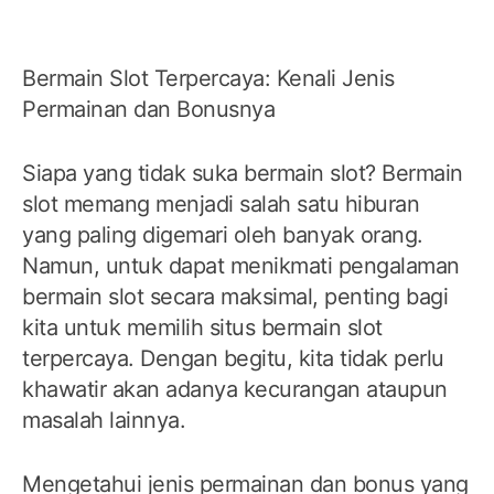
Bermain Slot Terpercaya: Kenali Jenis
Permainan dan Bonusnya
Siapa yang tidak suka bermain slot? Bermain
slot memang menjadi salah satu hiburan
yang paling digemari oleh banyak orang.
Namun, untuk dapat menikmati pengalaman
bermain slot secara maksimal, penting bagi
kita untuk memilih situs bermain slot
terpercaya. Dengan begitu, kita tidak perlu
khawatir akan adanya kecurangan ataupun
masalah lainnya.
Mengetahui jenis permainan dan bonus yang