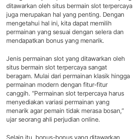
ditawarkan oleh situs bermain slot terpercaya
juga merupakan hal yang penting. Dengan
mengetahui hal ini, kita dapat memilih
permainan yang sesuai dengan selera dan
mendapatkan bonus yang menarik.
Jenis permainan slot yang ditawarkan oleh
situs bermain slot terpercaya sangat
beragam. Mulai dari permainan klasik hingga
permainan modern dengan fitur-fitur
canggih. “Permainan slot terpercaya harus
menyediakan variasi permainan yang
menarik agar pemain tidak merasa bosan,”
ujar seorang ahli perjudian online.
Selain itu, bonus-bonus yang ditawarkan