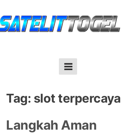
Skip
to
content
Tag:
slot terpercaya
Langkah Aman