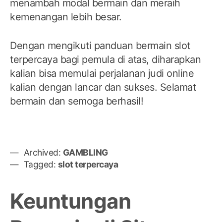
menambah modal bermain dan meraih
kemenangan lebih besar.
Dengan mengikuti panduan bermain slot
terpercaya bagi pemula di atas, diharapkan
kalian bisa memulai perjalanan judi online
kalian dengan lancar dan sukses. Selamat
bermain dan semoga berhasil!
Archived:
GAMBLING
Tagged:
slot terpercaya
Keuntungan