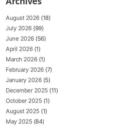
Archives
August 2026
(18)
July 2026
(99)
June 2026
(56)
April 2026
(1)
March 2026
(1)
February 2026
(7)
January 2026
(5)
December 2025
(11)
October 2025
(1)
August 2025
(1)
May 2025
(84)