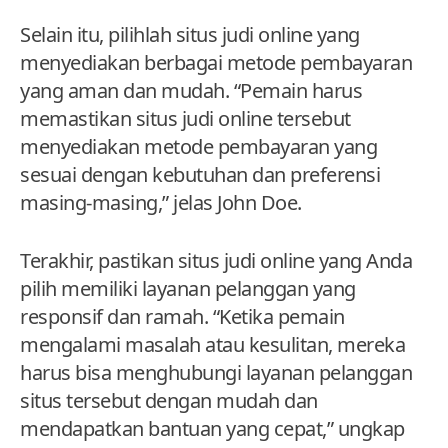
Selain itu, pilihlah situs judi online yang
menyediakan berbagai metode pembayaran
yang aman dan mudah. “Pemain harus
memastikan situs judi online tersebut
menyediakan metode pembayaran yang
sesuai dengan kebutuhan dan preferensi
masing-masing,” jelas John Doe.
Terakhir, pastikan situs judi online yang Anda
pilih memiliki layanan pelanggan yang
responsif dan ramah. “Ketika pemain
mengalami masalah atau kesulitan, mereka
harus bisa menghubungi layanan pelanggan
situs tersebut dengan mudah dan
mendapatkan bantuan yang cepat,” ungkap