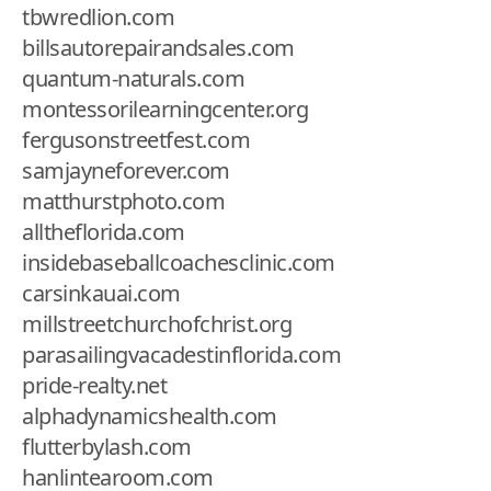
tbwredlion.com
billsautorepairandsales.com
quantum-naturals.com
montessorilearningcenter.org
fergusonstreetfest.com
samjayneforever.com
matthurstphoto.com
alltheflorida.com
insidebaseballcoachesclinic.com
carsinkauai.com
millstreetchurchofchrist.org
parasailingvacadestinflorida.com
pride-realty.net
alphadynamicshealth.com
flutterbylash.com
hanlintearoom.com