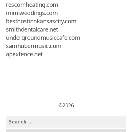
rescomheating.com
mimiweddings.com
besthostinnkansascity.com
smithdentalcare.net
undergroundmusiccafe.com
samhubermusic.com
apexfence.net
©2026
Search
for: