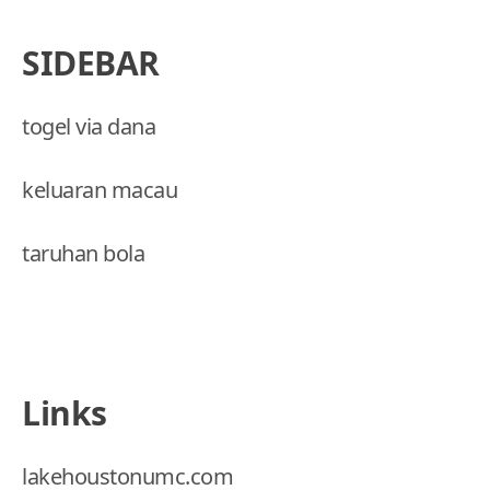
SIDEBAR
togel via dana
keluaran macau
taruhan bola
Links
lakehoustonumc.com