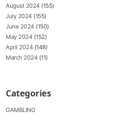
August 2024
(155)
July 2024
(155)
June 2024
(150)
May 2024
(152)
April 2024
(148)
March 2024
(11)
Categories
GAMBLING