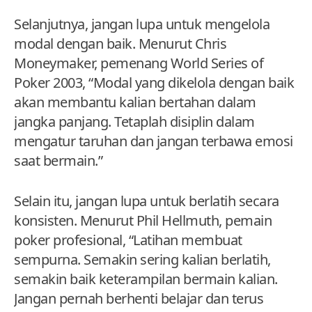
Selanjutnya, jangan lupa untuk mengelola
modal dengan baik. Menurut Chris
Moneymaker, pemenang World Series of
Poker 2003, “Modal yang dikelola dengan baik
akan membantu kalian bertahan dalam
jangka panjang. Tetaplah disiplin dalam
mengatur taruhan dan jangan terbawa emosi
saat bermain.”
Selain itu, jangan lupa untuk berlatih secara
konsisten. Menurut Phil Hellmuth, pemain
poker profesional, “Latihan membuat
sempurna. Semakin sering kalian berlatih,
semakin baik keterampilan bermain kalian.
Jangan pernah berhenti belajar dan terus