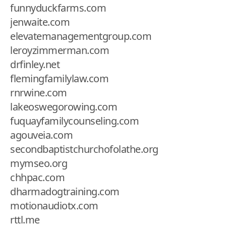
funnyduckfarms.com
jenwaite.com
elevatemanagementgroup.com
leroyzimmerman.com
drfinley.net
flemingfamilylaw.com
rnrwine.com
lakeoswegorowing.com
fuquayfamilycounseling.com
agouveia.com
secondbaptistchurchofolathe.org
mymseo.org
chhpac.com
dharmadogtraining.com
motionaudiotx.com
rttl.me