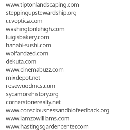
www.tiptonlandscaping.com
steppingupstewardship.org
ccvoptica.com
washingtonlehigh.com
luigisbakery.com
hanabi-sushi.com
wolfandzed.com
dekuta.com
www.cinemabuzz.com
mixdepot.net
rosewoodmcs.com
sycamorehistory.org
cornerstonerealty.net
www.consciousnessandbiofeedback.org
www.iamzowilliams.com
www.hastingsgardencenter.com