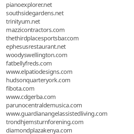
pianoexplorer.net
southsidegardens.net
trinityum.net
mazzicontractors.com
thethirdplacesportsbar.com
ephesusrestaurant.net
woodyswellington.com
fatbellyfreds.com
www.elpatiodesigns.com
hudsonquarteryork.com
fibota.com
www.cdgerba.com
parunocentraldemusica.com
www.guardianangelassistedliving.com
trondhjemsturnforening.com
diamondplazakenya.com