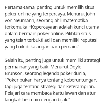
Pertama-tama, penting untuk memilih situs
poker online yang terpercaya. Menurut John
von Neumann, seorang ahli matematika
terkemuka, “Kepercayaan adalah kunci utama
dalam bermain poker online. Pilihlah situs
yang telah terbukti adil dan memiliki reputasi
yang baik di kalangan para pemain.”
Selain itu, penting juga untuk memiliki strategi
permainan yang baik. Menurut Doyle
Brunson, seorang legenda poker dunia,
“Poker bukan hanya tentang keberuntungan,
tapi juga tentang strategi dan keterampilan.
Pelajari cara membaca kartu lawan dan atur
langkah bermain dengan bijak.”