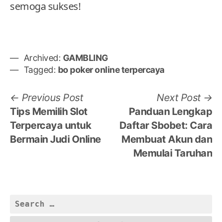
semoga sukses!
Archived:
GAMBLING
Tagged:
bo poker online terpercaya
Post
Previous
N
Previous Post
Next Post
post:
po
Tips Memilih Slot
Panduan Lengkap
navigation
Terpercaya untuk
Daftar Sbobet: Cara
Bermain Judi Online
Membuat Akun dan
Memulai Taruhan
Search
for: