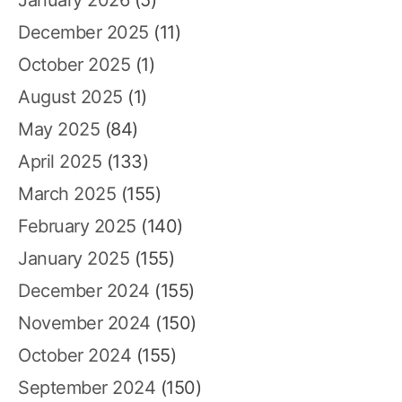
January 2026
(5)
December 2025
(11)
October 2025
(1)
August 2025
(1)
May 2025
(84)
April 2025
(133)
March 2025
(155)
February 2025
(140)
January 2025
(155)
December 2024
(155)
November 2024
(150)
October 2024
(155)
September 2024
(150)