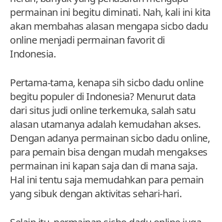
permainan ini begitu diminati. Nah, kali ini kita
akan membahas alasan mengapa sicbo dadu
online menjadi permainan favorit di
Indonesia.
Pertama-tama, kenapa sih sicbo dadu online
begitu populer di Indonesia? Menurut data
dari situs judi online terkemuka, salah satu
alasan utamanya adalah kemudahan akses.
Dengan adanya permainan sicbo dadu online,
para pemain bisa dengan mudah mengakses
permainan ini kapan saja dan di mana saja.
Hal ini tentu saja memudahkan para pemain
yang sibuk dengan aktivitas sehari-hari.