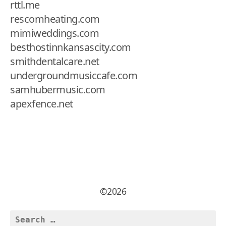
rttl.me
rescomheating.com
mimiweddings.com
besthostinnkansascity.com
smithdentalcare.net
undergroundmusiccafe.com
samhubermusic.com
apexfence.net
©2026
Search