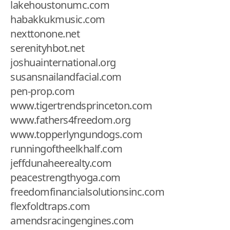
lakehoustonumc.com
habakkukmusic.com
nexttonone.net
serenityhbot.net
joshuainternational.org
susansnailandfacial.com
pen-prop.com
www.tigertrendsprinceton.com
www.fathers4freedom.org
www.topperlyngundogs.com
runningoftheelkhalf.com
jeffdunaheerealty.com
peacestrengthyoga.com
freedomfinancialsolutionsinc.com
flexfoldtraps.com
amendsracingengines.com