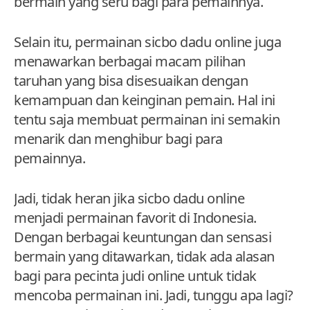
bermain yang seru bagi para pemainnya.
Selain itu, permainan sicbo dadu online juga
menawarkan berbagai macam pilihan
taruhan yang bisa disesuaikan dengan
kemampuan dan keinginan pemain. Hal ini
tentu saja membuat permainan ini semakin
menarik dan menghibur bagi para
pemainnya.
Jadi, tidak heran jika sicbo dadu online
menjadi permainan favorit di Indonesia.
Dengan berbagai keuntungan dan sensasi
bermain yang ditawarkan, tidak ada alasan
bagi para pecinta judi online untuk tidak
mencoba permainan ini. Jadi, tunggu apa lagi?