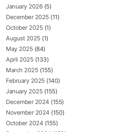
January 2026
(5)
December 2025
(11)
October 2025
(1)
August 2025
(1)
May 2025
(84)
April 2025
(133)
March 2025
(155)
February 2025
(140)
January 2025
(155)
December 2024
(155)
November 2024
(150)
October 2024
(155)