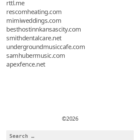
rttl.me
rescomheating.com
mimiweddings.com
besthostinnkansascity.com
smithdentalcare.net
undergroundmusiccafe.com
samhubermusic.com
apexfence.net
©2026
Search