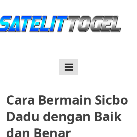
Skip
to
content
Cara Bermain Sicbo
Dadu dengan Baik
dan Benar