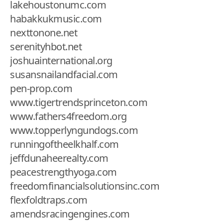
lakehoustonumc.com
habakkukmusic.com
nexttonone.net
serenityhbot.net
joshuainternational.org
susansnailandfacial.com
pen-prop.com
www.tigertrendsprinceton.com
www.fathers4freedom.org
www.topperlyngundogs.com
runningoftheelkhalf.com
jeffdunaheerealty.com
peacestrengthyoga.com
freedomfinancialsolutionsinc.com
flexfoldtraps.com
amendsracingengines.com