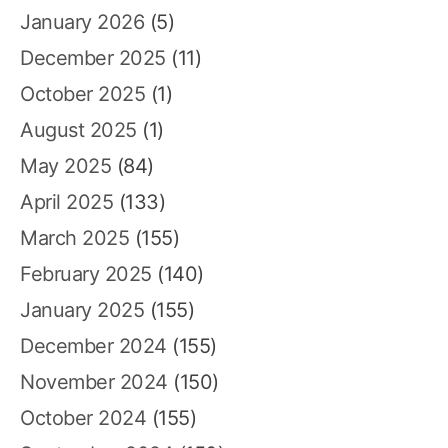
January 2026
(5)
December 2025
(11)
October 2025
(1)
August 2025
(1)
May 2025
(84)
April 2025
(133)
March 2025
(155)
February 2025
(140)
January 2025
(155)
December 2024
(155)
November 2024
(150)
October 2024
(155)