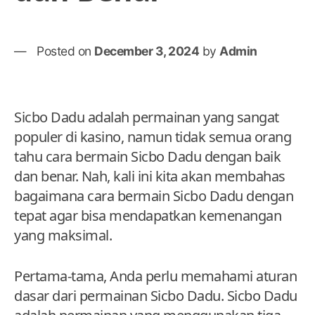
Posted on
December 3, 2024
by
Admin
Sicbo Dadu adalah permainan yang sangat
populer di kasino, namun tidak semua orang
tahu cara bermain Sicbo Dadu dengan baik
dan benar. Nah, kali ini kita akan membahas
bagaimana cara bermain Sicbo Dadu dengan
tepat agar bisa mendapatkan kemenangan
yang maksimal.
Pertama-tama, Anda perlu memahami aturan
dasar dari permainan Sicbo Dadu. Sicbo Dadu