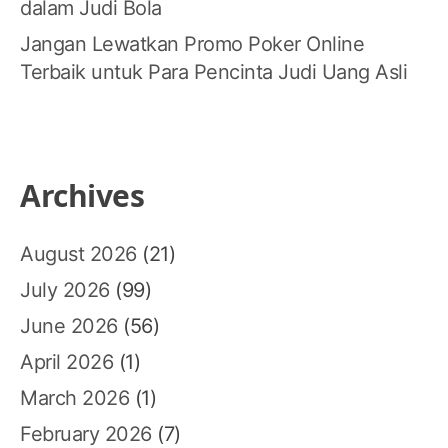
dalam Judi Bola
Jangan Lewatkan Promo Poker Online
Terbaik untuk Para Pencinta Judi Uang Asli
Archives
August 2026
(21)
July 2026
(99)
June 2026
(56)
April 2026
(1)
March 2026
(1)
February 2026
(7)