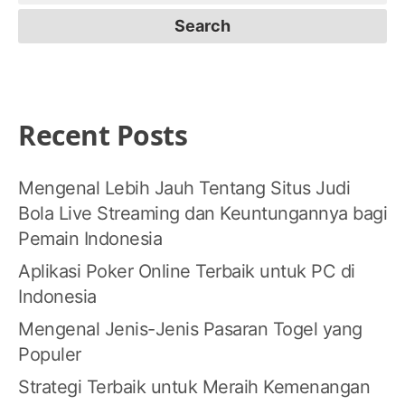
for:
Recent Posts
Mengenal Lebih Jauh Tentang Situs Judi
Bola Live Streaming dan Keuntungannya bagi
Pemain Indonesia
Aplikasi Poker Online Terbaik untuk PC di
Indonesia
Mengenal Jenis-Jenis Pasaran Togel yang
Populer
Strategi Terbaik untuk Meraih Kemenangan