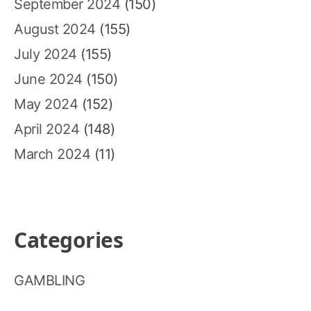
September 2024
(150)
August 2024
(155)
July 2024
(155)
June 2024
(150)
May 2024
(152)
April 2024
(148)
March 2024
(11)
Categories
GAMBLING