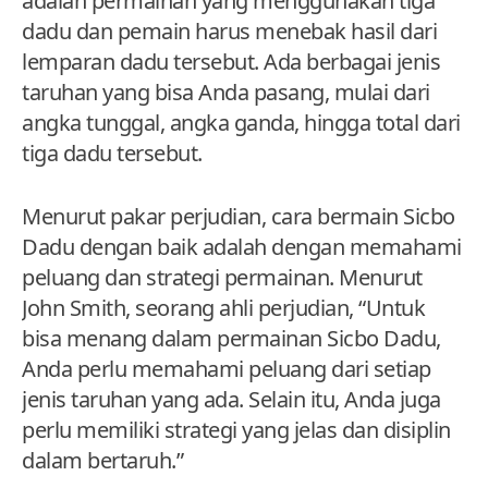
adalah permainan yang menggunakan tiga
dadu dan pemain harus menebak hasil dari
lemparan dadu tersebut. Ada berbagai jenis
taruhan yang bisa Anda pasang, mulai dari
angka tunggal, angka ganda, hingga total dari
tiga dadu tersebut.
Menurut pakar perjudian, cara bermain Sicbo
Dadu dengan baik adalah dengan memahami
peluang dan strategi permainan. Menurut
John Smith, seorang ahli perjudian, “Untuk
bisa menang dalam permainan Sicbo Dadu,
Anda perlu memahami peluang dari setiap
jenis taruhan yang ada. Selain itu, Anda juga
perlu memiliki strategi yang jelas dan disiplin
dalam bertaruh.”