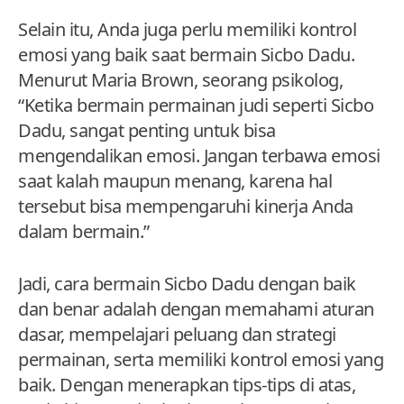
Selain itu, Anda juga perlu memiliki kontrol
emosi yang baik saat bermain Sicbo Dadu.
Menurut Maria Brown, seorang psikolog,
“Ketika bermain permainan judi seperti Sicbo
Dadu, sangat penting untuk bisa
mengendalikan emosi. Jangan terbawa emosi
saat kalah maupun menang, karena hal
tersebut bisa mempengaruhi kinerja Anda
dalam bermain.”
Jadi, cara bermain Sicbo Dadu dengan baik
dan benar adalah dengan memahami aturan
dasar, mempelajari peluang dan strategi
permainan, serta memiliki kontrol emosi yang
baik. Dengan menerapkan tips-tips di atas,