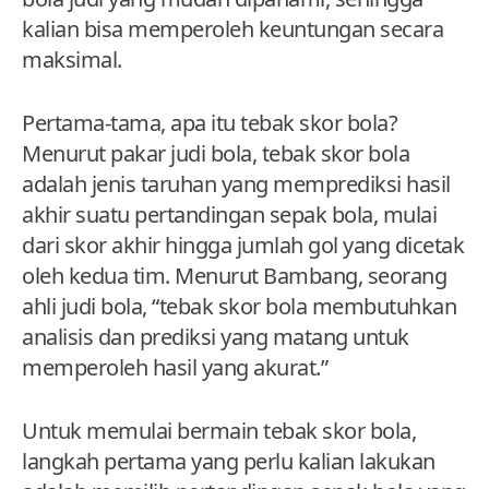
kalian bisa memperoleh keuntungan secara
maksimal.
Pertama-tama, apa itu tebak skor bola?
Menurut pakar judi bola, tebak skor bola
adalah jenis taruhan yang memprediksi hasil
akhir suatu pertandingan sepak bola, mulai
dari skor akhir hingga jumlah gol yang dicetak
oleh kedua tim. Menurut Bambang, seorang
ahli judi bola, “tebak skor bola membutuhkan
analisis dan prediksi yang matang untuk
memperoleh hasil yang akurat.”
Untuk memulai bermain tebak skor bola,
langkah pertama yang perlu kalian lakukan