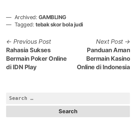
Archived:
GAMBLING
Tagged:
tebak skor bola judi
Post
Previous
N
Previous Post
Next Post
post:
po
Rahasia Sukses
Panduan Aman
navigation
Bermain Poker Online
Bermain Kasino
di IDN Play
Online di Indonesia
Search
for: