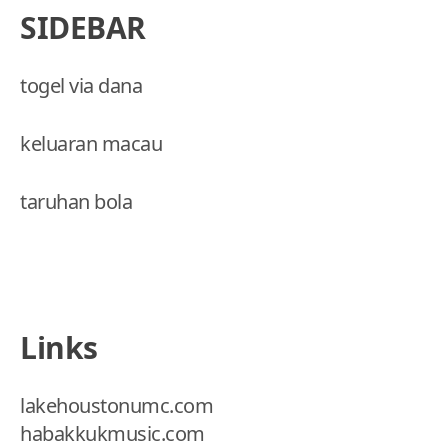
SIDEBAR
togel via dana
keluaran macau
taruhan bola
Links
lakehoustonumc.com
habakkukmusic.com