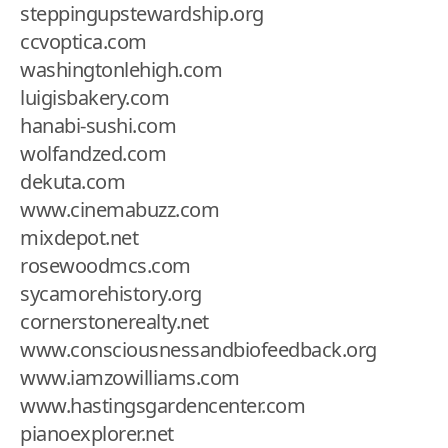
steppingupstewardship.org
ccvoptica.com
washingtonlehigh.com
luigisbakery.com
hanabi-sushi.com
wolfandzed.com
dekuta.com
www.cinemabuzz.com
mixdepot.net
rosewoodmcs.com
sycamorehistory.org
cornerstonerealty.net
www.consciousnessandbiofeedback.org
www.iamzowilliams.com
www.hastingsgardencenter.com
pianoexplorer.net