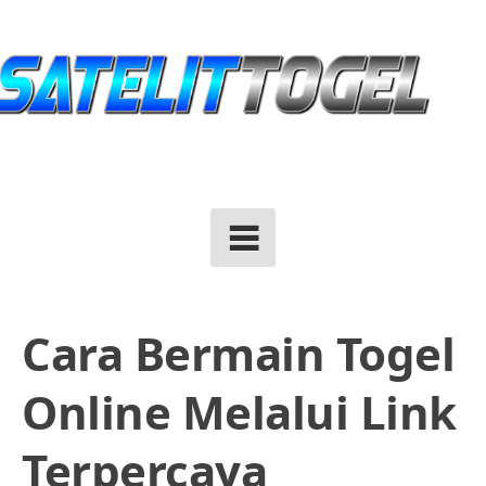
Skip
to
content
Cara Bermain Togel
Online Melalui Link
Terpercaya