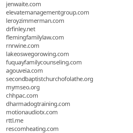
jenwaite.com
elevatemanagementgroup.com
leroyzimmerman.com
drfinley.net
flemingfamilylaw.com
rnrwine.com
lakeoswegorowing.com
fuquayfamilycounseling.com
agouveia.com
secondbaptistchurchofolathe.org
mymseo.org
chhpac.com
dharmadogtraining.com
motionaudiotx.com
rttl.me
rescomheating.com