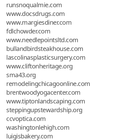
runsnoqualmie.com
www.docsdrugs.com
www.margiesdiner.com
fdlchowder.com
www.needlepointsltd.com
bullandbirdsteakhouse.com
lascolinasplasticsurgery.com
www.cliftonheritage.org
sma43.org
remodelingchicagoonline.com
brentwoodyogacenter.com
www.tiptonlandscaping.com
steppingupstewardship.org
ccvoptica.com
washingtonlehigh.com
luigisbakery.com