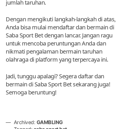
jumlah taruhan.
Dengan mengikuti langkah-langkah di atas,
Anda bisa mulai mendaftar dan bermain di
Saba Sport Bet dengan lancar. Jangan ragu
untuk mencoba peruntungan Anda dan
nikmati pengalaman bermain taruhan
olahraga di platform yang terpercaya ini.
Jadi, tunggu apalagi? Segera daftar dan
bermain di Saba Sport Bet sekarang juga!
Semoga beruntung!
Archived:
GAMBLING