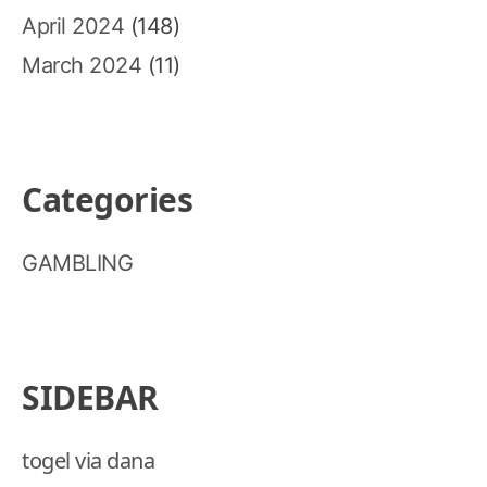
April 2024
(148)
March 2024
(11)
Categories
GAMBLING
SIDEBAR
togel via dana