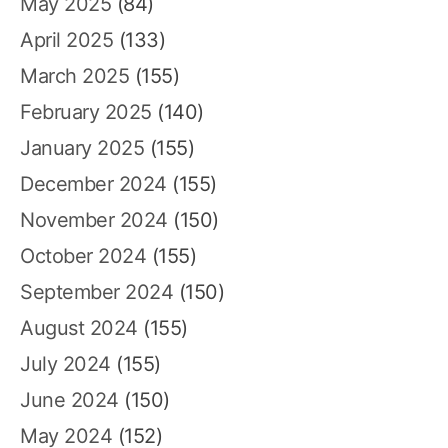
May 2025
(84)
April 2025
(133)
March 2025
(155)
February 2025
(140)
January 2025
(155)
December 2024
(155)
November 2024
(150)
October 2024
(155)
September 2024
(150)
August 2024
(155)
July 2024
(155)
June 2024
(150)
May 2024
(152)