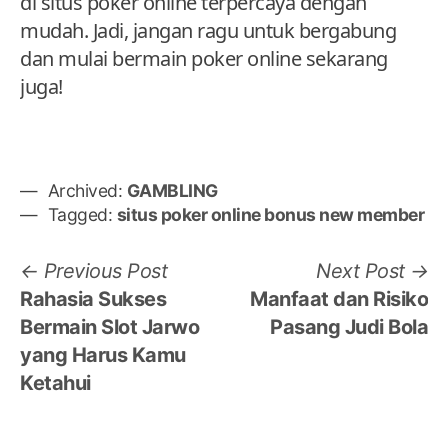
di situs poker online terpercaya dengan
mudah. Jadi, jangan ragu untuk bergabung
dan mulai bermain poker online sekarang
juga!
Archived:
GAMBLING
Tagged:
situs poker online bonus new member
Post
Previous
N
Previous Post
Next Post
post:
po
Rahasia Sukses
Manfaat dan Risiko
navigation
Bermain Slot Jarwo
Pasang Judi Bola
yang Harus Kamu
Ketahui