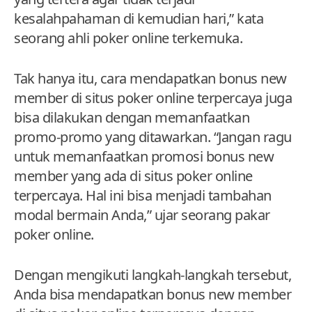
kesalahpahaman di kemudian hari,” kata
seorang ahli poker online terkemuka.
Tak hanya itu, cara mendapatkan bonus new
member di situs poker online terpercaya juga
bisa dilakukan dengan memanfaatkan
promo-promo yang ditawarkan. “Jangan ragu
untuk memanfaatkan promosi bonus new
member yang ada di situs poker online
terpercaya. Hal ini bisa menjadi tambahan
modal bermain Anda,” ujar seorang pakar
poker online.
Dengan mengikuti langkah-langkah tersebut,
Anda bisa mendapatkan bonus new member