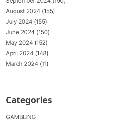
September 2024
(150)
August 2024
(155)
July 2024
(155)
June 2024
(150)
May 2024
(152)
April 2024
(148)
March 2024
(11)
Categories
GAMBLING