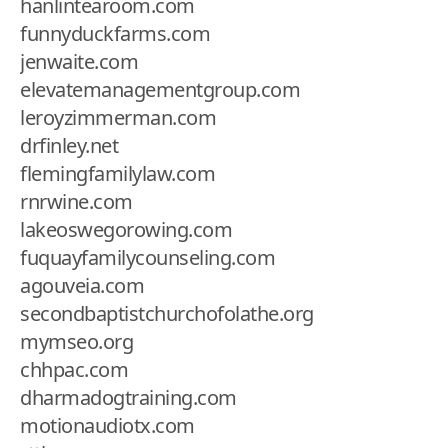
hanlintearoom.com
funnyduckfarms.com
jenwaite.com
elevatemanagementgroup.com
leroyzimmerman.com
drfinley.net
flemingfamilylaw.com
rnrwine.com
lakeoswegorowing.com
fuquayfamilycounseling.com
agouveia.com
secondbaptistchurchofolathe.org
mymseo.org
chhpac.com
dharmadogtraining.com
motionaudiotx.com