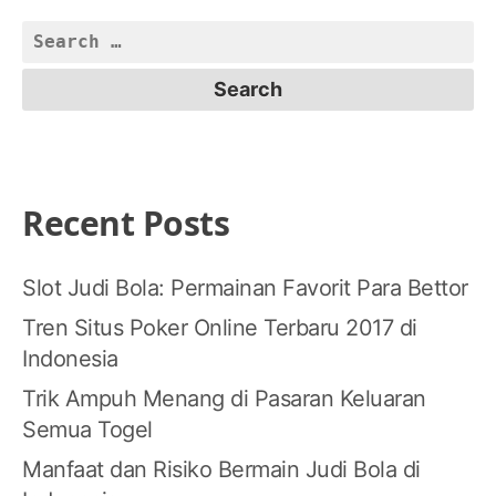
Search
for:
Recent Posts
Slot Judi Bola: Permainan Favorit Para Bettor
Tren Situs Poker Online Terbaru 2017 di
Indonesia
Trik Ampuh Menang di Pasaran Keluaran
Semua Togel
Manfaat dan Risiko Bermain Judi Bola di