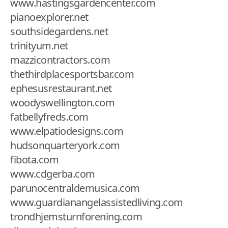
www.hastingsgardencenter.com
pianoexplorer.net
southsidegardens.net
trinityum.net
mazzicontractors.com
thethirdplacesportsbar.com
ephesusrestaurant.net
woodyswellington.com
fatbellyfreds.com
www.elpatiodesigns.com
hudsonquarteryork.com
fibota.com
www.cdgerba.com
parunocentraldemusica.com
www.guardianangelassistedliving.com
trondhjemsturnforening.com