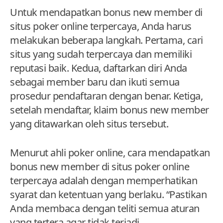
Untuk mendapatkan bonus new member di
situs poker online terpercaya, Anda harus
melakukan beberapa langkah. Pertama, cari
situs yang sudah terpercaya dan memiliki
reputasi baik. Kedua, daftarkan diri Anda
sebagai member baru dan ikuti semua
prosedur pendaftaran dengan benar. Ketiga,
setelah mendaftar, klaim bonus new member
yang ditawarkan oleh situs tersebut.
Menurut ahli poker online, cara mendapatkan
bonus new member di situs poker online
terpercaya adalah dengan memperhatikan
syarat dan ketentuan yang berlaku. “Pastikan
Anda membaca dengan teliti semua aturan
yang tertera agar tidak terjadi