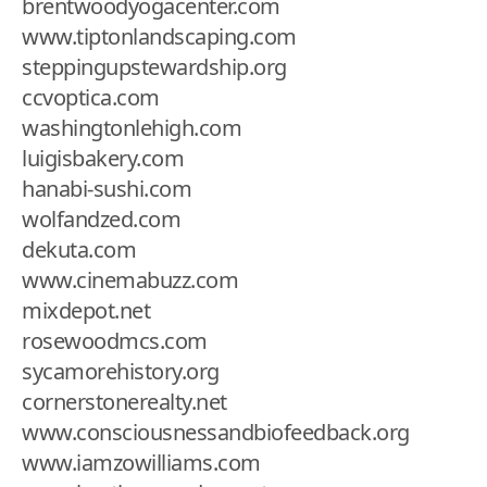
brentwoodyogacenter.com
www.tiptonlandscaping.com
steppingupstewardship.org
ccvoptica.com
washingtonlehigh.com
luigisbakery.com
hanabi-sushi.com
wolfandzed.com
dekuta.com
www.cinemabuzz.com
mixdepot.net
rosewoodmcs.com
sycamorehistory.org
cornerstonerealty.net
www.consciousnessandbiofeedback.org
www.iamzowilliams.com