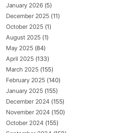
January 2026
(5)
December 2025
(11)
October 2025
(1)
August 2025
(1)
May 2025
(84)
April 2025
(133)
March 2025
(155)
February 2025
(140)
January 2025
(155)
December 2024
(155)
November 2024
(150)
October 2024
(155)