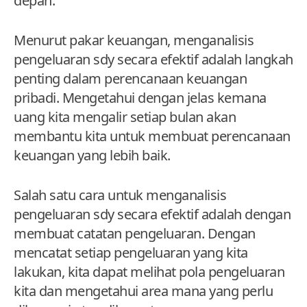
depan.
Menurut pakar keuangan, menganalisis
pengeluaran sdy secara efektif adalah langkah
penting dalam perencanaan keuangan
pribadi. Mengetahui dengan jelas kemana
uang kita mengalir setiap bulan akan
membantu kita untuk membuat perencanaan
keuangan yang lebih baik.
Salah satu cara untuk menganalisis
pengeluaran sdy secara efektif adalah dengan
membuat catatan pengeluaran. Dengan
mencatat setiap pengeluaran yang kita
lakukan, kita dapat melihat pola pengeluaran
kita dan mengetahui area mana yang perlu