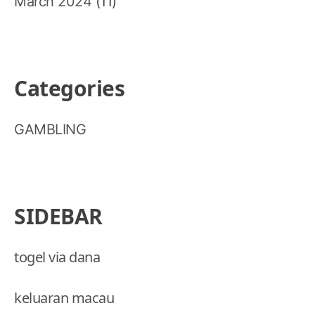
March 2024
(11)
Categories
GAMBLING
SIDEBAR
togel via dana
keluaran macau