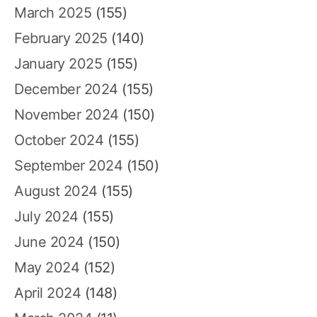
March 2025
(155)
February 2025
(140)
January 2025
(155)
December 2024
(155)
November 2024
(150)
October 2024
(155)
September 2024
(150)
August 2024
(155)
July 2024
(155)
June 2024
(150)
May 2024
(152)
April 2024
(148)