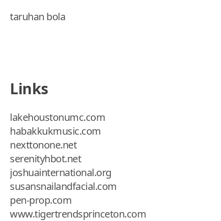
taruhan bola
Links
lakehoustonumc.com
habakkukmusic.com
nexttonone.net
serenityhbot.net
joshuainternational.org
susansnailandfacial.com
pen-prop.com
www.tigertrendsprinceton.com