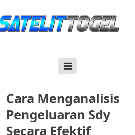
Skip
to
content
Cara Menganalisis
Pengeluaran Sdy
Secara Efektif