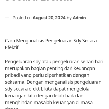
Posted on
August 20, 2024
by
Admin
Cara Menganalisis Pengeluaran Sdy Secara
Efektif
Pengeluaran sdy atau pengeluaran sehari-hari
merupakan bagian penting dari keuangan
pribadi yang perlu diperhatikan dengan
seksama. Dengan menganalisis pengeluaran
sdy secara efektif, kita dapat mengelola
keuangan kita dengan lebih baik dan
menghindari masalah keuangan di masa