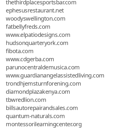
thethirdplacesportsbar.com
ephesusrestaurant.net
woodyswellington.com
fatbellyfreds.com
www.elpatiodesigns.com
hudsonquarteryork.com
fibota.com
www.cdgerba.com
parunocentraldemusica.com
www.guardianangelassistedliving.com
trondhjemsturnforening.com
diamondplazakenya.com
tbwredlion.com
billsautorepairandsales.com
quantum-naturals.com
montessorilearningcenter.org