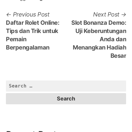
Post
Previous
N
Previous Post
Next Post
post:
po
Daftar Rolet Online:
Slot Bonanza Demo:
navigation
Tips dan Trik untuk
Uji Keberuntungan
Pemain
Anda dan
Berpengalaman
Menangkan Hadiah
Besar
Search
for: