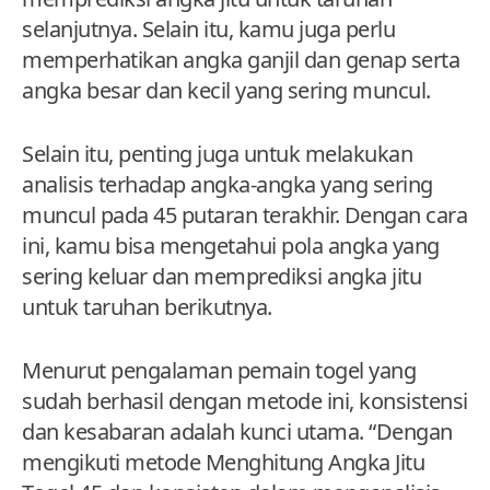
selanjutnya. Selain itu, kamu juga perlu
memperhatikan angka ganjil dan genap serta
angka besar dan kecil yang sering muncul.
Selain itu, penting juga untuk melakukan
analisis terhadap angka-angka yang sering
muncul pada 45 putaran terakhir. Dengan cara
ini, kamu bisa mengetahui pola angka yang
sering keluar dan memprediksi angka jitu
untuk taruhan berikutnya.
Menurut pengalaman pemain togel yang
sudah berhasil dengan metode ini, konsistensi
dan kesabaran adalah kunci utama. “Dengan
mengikuti metode Menghitung Angka Jitu