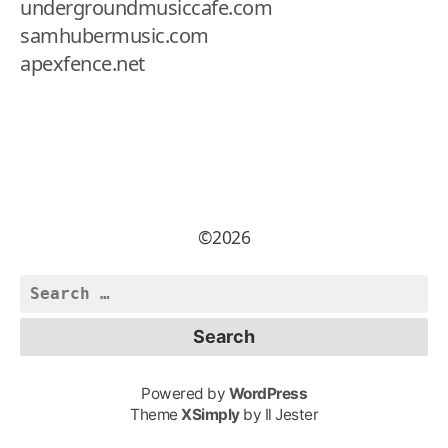
undergroundmusiccafe.com
samhubermusic.com
apexfence.net
©2026
Search
for:
Powered by
WordPress
Theme
XSimply
by Il Jester