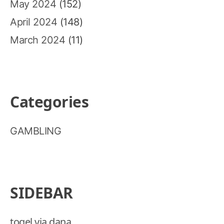
May 2024
(152)
April 2024
(148)
March 2024
(11)
Categories
GAMBLING
SIDEBAR
togel via dana