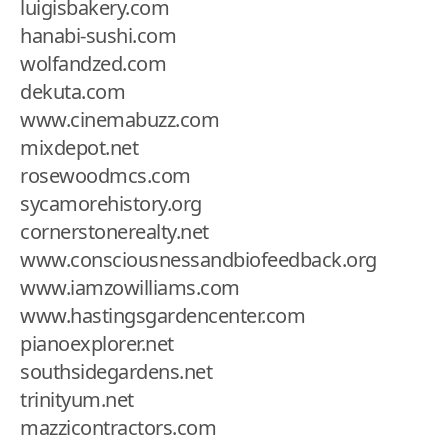
luigisbakery.com
hanabi-sushi.com
wolfandzed.com
dekuta.com
www.cinemabuzz.com
mixdepot.net
rosewoodmcs.com
sycamorehistory.org
cornerstonerealty.net
www.consciousnessandbiofeedback.org
www.iamzowilliams.com
www.hastingsgardencenter.com
pianoexplorer.net
southsidegardens.net
trinityum.net
mazzicontractors.com