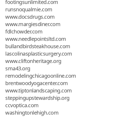
footingsunlimited.com
runsnoqualmie.com
www.docsdrugs.com
www.margiesdiner.com
fdlchowder.com
www.needlepointsltd.com
bullandbirdsteakhouse.com
lascolinasplasticsurgery.com
www.cliftonheritage.org
sma43.org
remodelingchicagoonline.com
brentwoodyogacenter.com
www.tiptonlandscaping.com
steppingupstewardship.org
ccvoptica.com
washingtonlehigh.com