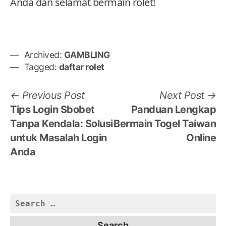
Anda dan selamat bermain rolet!
Archived:
GAMBLING
Tagged:
daftar rolet
Post
Previous
N
Previous Post
Next Post
post:
po
Tips Login Sbobet
Panduan Lengkap
navigation
Tanpa Kendala: Solusi
Bermain Togel Taiwan
untuk Masalah Login
Online
Anda
Search
for: