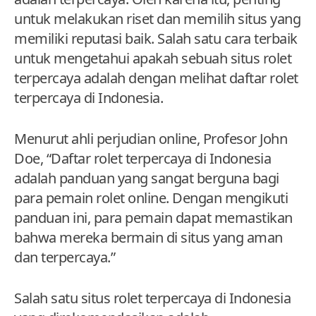
untuk melakukan riset dan memilih situs yang
memiliki reputasi baik. Salah satu cara terbaik
untuk mengetahui apakah sebuah situs rolet
terpercaya adalah dengan melihat daftar rolet
terpercaya di Indonesia.
Menurut ahli perjudian online, Profesor John
Doe, “Daftar rolet terpercaya di Indonesia
adalah panduan yang sangat berguna bagi
para pemain rolet online. Dengan mengikuti
panduan ini, para pemain dapat memastikan
bahwa mereka bermain di situs yang aman
dan terpercaya.”
Salah satu situs rolet terpercaya di Indonesia