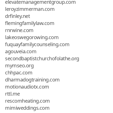
elevatemanagementgroup.com
leroyzimmerman.com
drfinley.net
flemingfamilylaw.com
rnrwine.com
lakeoswegorowing.com
fuquayfamilycounseling.com
agouveia.com
secondbaptistchurchofolathe.org
mymseo.org
chhpac.com
dharmadogtraining.com
motionaudiotx.com
rttl.me
rescomheating.com
mimiweddings.com