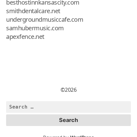
besthostinnkansascity.com
smithdentalcare.net
undergroundmusiccafe.com
samhubermusic.com
apexfence.net
©2026
Search
for: