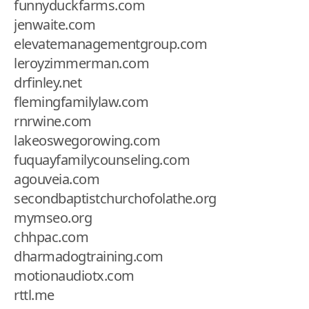
funnyduckfarms.com
jenwaite.com
elevatemanagementgroup.com
leroyzimmerman.com
drfinley.net
flemingfamilylaw.com
rnrwine.com
lakeoswegorowing.com
fuquayfamilycounseling.com
agouveia.com
secondbaptistchurchofolathe.org
mymseo.org
chhpac.com
dharmadogtraining.com
motionaudiotx.com
rttl.me