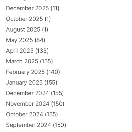
December 2025
(11)
October 2025
(1)
August 2025
(1)
May 2025
(84)
April 2025
(133)
March 2025
(155)
February 2025
(140)
January 2025
(155)
December 2024
(155)
November 2024
(150)
October 2024
(155)
September 2024
(150)