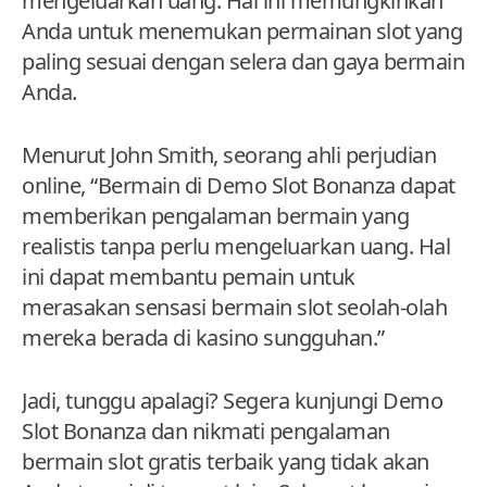
mengeluarkan uang. Hal ini memungkinkan
Anda untuk menemukan permainan slot yang
paling sesuai dengan selera dan gaya bermain
Anda.
Menurut John Smith, seorang ahli perjudian
online, “Bermain di Demo Slot Bonanza dapat
memberikan pengalaman bermain yang
realistis tanpa perlu mengeluarkan uang. Hal
ini dapat membantu pemain untuk
merasakan sensasi bermain slot seolah-olah
mereka berada di kasino sungguhan.”
Jadi, tunggu apalagi? Segera kunjungi Demo
Slot Bonanza dan nikmati pengalaman
bermain slot gratis terbaik yang tidak akan