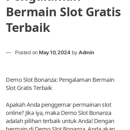
Bermain Slot Gratis
Terbaik
Posted on
May 10, 2024
by
Admin
Demo Slot Bonanza: Pengalaman Bermain
Slot Gratis Terbaik
Apakah Anda penggemar permainan slot
online? Jika iya, maka Demo Slot Bonanza
adalah pilihan terbaik untuk Anda! Dengan
bermain di Demo Slot Bonanza, Anda akan