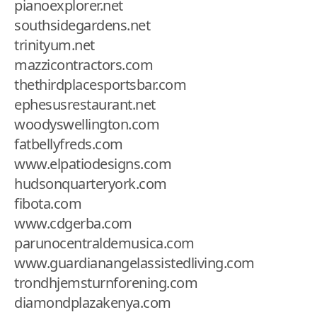
pianoexplorer.net
southsidegardens.net
trinityum.net
mazzicontractors.com
thethirdplacesportsbar.com
ephesusrestaurant.net
woodyswellington.com
fatbellyfreds.com
www.elpatiodesigns.com
hudsonquarteryork.com
fibota.com
www.cdgerba.com
parunocentraldemusica.com
www.guardianangelassistedliving.com
trondhjemsturnforening.com
diamondplazakenya.com