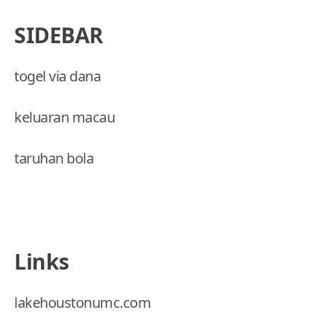
SIDEBAR
togel via dana
keluaran macau
taruhan bola
Links
lakehoustonumc.com