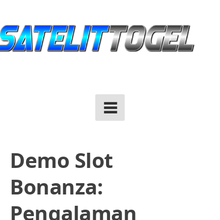
Skip
to
content
Demo Slot
Bonanza:
Pengalaman