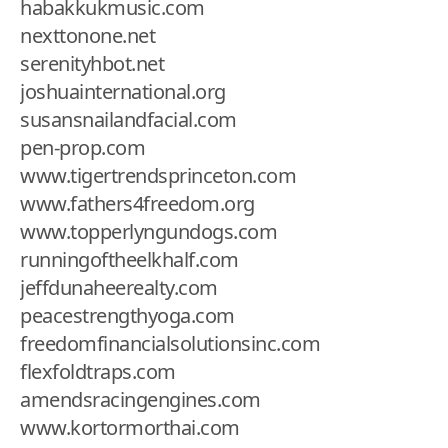
habakkukmusic.com
nexttonone.net
serenityhbot.net
joshuainternational.org
susansnailandfacial.com
pen-prop.com
www.tigertrendsprinceton.com
www.fathers4freedom.org
www.topperlyngundogs.com
runningoftheelkhalf.com
jeffdunaheerealty.com
peacestrengthyoga.com
freedomfinancialsolutionsinc.com
flexfoldtraps.com
amendsracingengines.com
www.kortormorthai.com