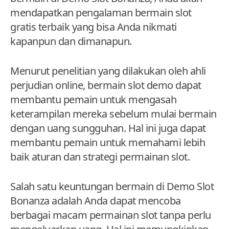
mendapatkan pengalaman bermain slot
gratis terbaik yang bisa Anda nikmati
kapanpun dan dimanapun.
Menurut penelitian yang dilakukan oleh ahli
perjudian online, bermain slot demo dapat
membantu pemain untuk mengasah
keterampilan mereka sebelum mulai bermain
dengan uang sungguhan. Hal ini juga dapat
membantu pemain untuk memahami lebih
baik aturan dan strategi permainan slot.
Salah satu keuntungan bermain di Demo Slot
Bonanza adalah Anda dapat mencoba
berbagai macam permainan slot tanpa perlu