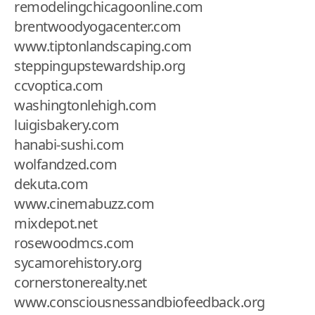
remodelingchicagoonline.com
brentwoodyogacenter.com
www.tiptonlandscaping.com
steppingupstewardship.org
ccvoptica.com
washingtonlehigh.com
luigisbakery.com
hanabi-sushi.com
wolfandzed.com
dekuta.com
www.cinemabuzz.com
mixdepot.net
rosewoodmcs.com
sycamorehistory.org
cornerstonerealty.net
www.consciousnessandbiofeedback.org