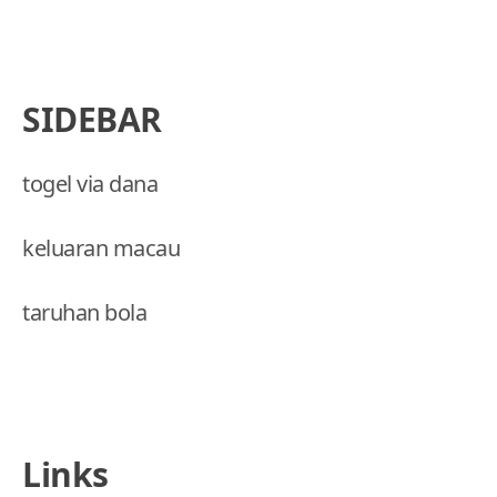
SIDEBAR
togel via dana
keluaran macau
taruhan bola
Links