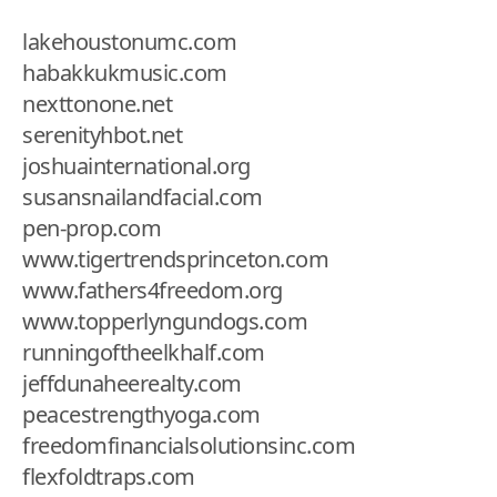
lakehoustonumc.com
habakkukmusic.com
nexttonone.net
serenityhbot.net
joshuainternational.org
susansnailandfacial.com
pen-prop.com
www.tigertrendsprinceton.com
www.fathers4freedom.org
www.topperlyngundogs.com
runningoftheelkhalf.com
jeffdunaheerealty.com
peacestrengthyoga.com
freedomfinancialsolutionsinc.com
flexfoldtraps.com