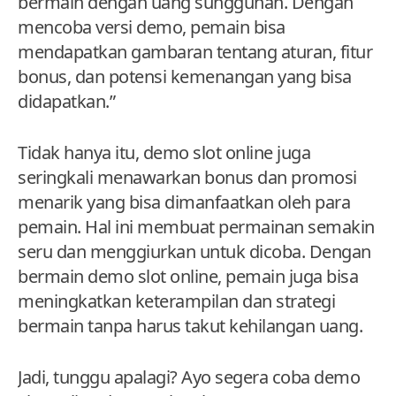
bermain dengan uang sungguhan. Dengan
mencoba versi demo, pemain bisa
mendapatkan gambaran tentang aturan, fitur
bonus, dan potensi kemenangan yang bisa
didapatkan.”
Tidak hanya itu, demo slot online juga
seringkali menawarkan bonus dan promosi
menarik yang bisa dimanfaatkan oleh para
pemain. Hal ini membuat permainan semakin
seru dan menggiurkan untuk dicoba. Dengan
bermain demo slot online, pemain juga bisa
meningkatkan keterampilan dan strategi
bermain tanpa harus takut kehilangan uang.
Jadi, tunggu apalagi? Ayo segera coba demo