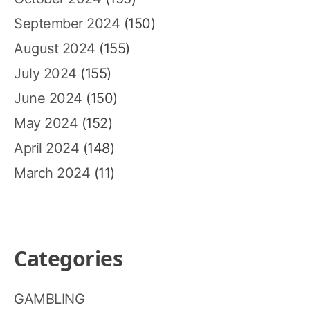
September 2024
(150)
August 2024
(155)
July 2024
(155)
June 2024
(150)
May 2024
(152)
April 2024
(148)
March 2024
(11)
Categories
GAMBLING