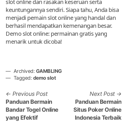
slot online dan rasakan keseruan serta
keuntungannya sendiri. Siapa tahu, Anda bisa
menjadi pemain slot online yang handal dan
berhasil mendapatkan kemenangan besar.
Demo slot online: permainan gratis yang
menarik untuk dicoba!
Archived:
GAMBLING
Tagged:
demo slot
Post
Previous
N
Previous Post
Next Post
post:
po
Panduan Bermain
Panduan Bermain
navigation
Bandar Togel Online
Situs Poker Online
yang Efektif
Indonesia Terbaik