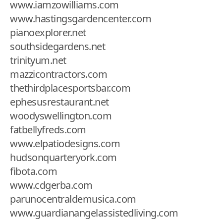
www.iamzowilliams.com
www.hastingsgardencenter.com
pianoexplorer.net
southsidegardens.net
trinityum.net
mazzicontractors.com
thethirdplacesportsbar.com
ephesusrestaurant.net
woodyswellington.com
fatbellyfreds.com
www.elpatiodesigns.com
hudsonquarteryork.com
fibota.com
www.cdgerba.com
parunocentraldemusica.com
www.guardianangelassistedliving.com